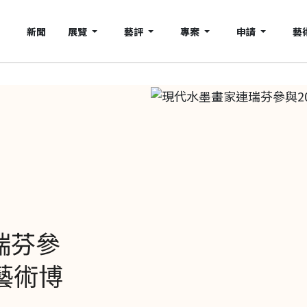
新聞
展覽
藝評
專案
申請
藝
瑞芬參
藝術博