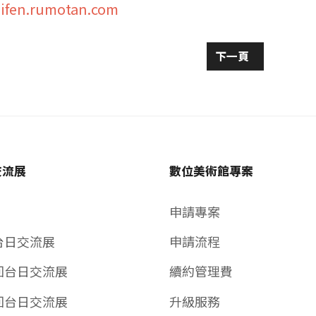
uifen.rumotan.com
 台灣國寶牛樟芝藝術聯展
下一篇文章: 201
下一頁
交流展
數位美術館專案
申請專案
台日交流展
申請流程
回台日交流展
續約管理費
回台日交流展
升級服務