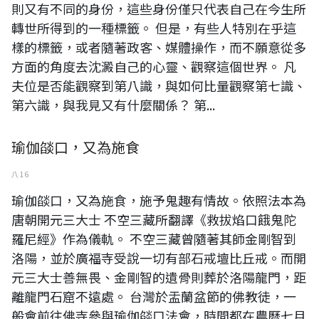
則又有不同的身份，這些身份僅只代表自己在今生所
轉世所得到的一種標籤。 但是，有些人特別在乎這
樣的標籤，或者隨著政客、媒體操作，而不願意從多
方面的角度去沈澱自己的心靈、觀察這個世界。 凡
夫位是否能觀察到第八識，與如何比量觀察第七識、
第六識，與我見又有什麼關係？ 第...
瑜伽燄口，又為施食
八 16
瑜伽燄口，又為施食，施予鬼趣有情故。依照法本為
唐朝開元三大士 不空三藏所翻譯《救拔焰口餓鬼陀
羅尼經》作為儀軌。 不空三藏曾隨著其師金剛智到
洛陽，並於廣福寺受說一切有部石戒壇比丘戒。而開
元三大士善無畏、金剛智的遺骨則葬於洛陽龍門，距
離龍門石窟不遠處。 台灣於盂蘭盆節的佛教徒，一
般會前往佛寺參與瑜伽燄口法會，時間都在農曆七月