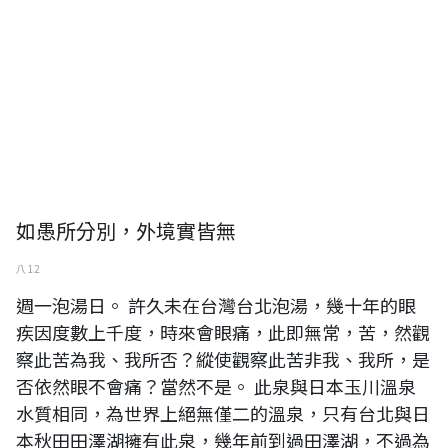
如愚所分別，外境實皆無
八 12
週一泡湯日。 許久未在台灣台北泡湯，幾十年的眼
疾因度數上千度，時來會眼痛，此即無常，苦，然觀
察此苦為我、我所否？縱使觀察此苦非我、我所，是
否依然眼不會痛？當然不是。 此泉與日本玉川溫泉
水質相同，為世界上絕無僅二的溫泉，只有台北與日
本秋田田澤湖擁有此泉，幾年前到過田澤湖，不過為