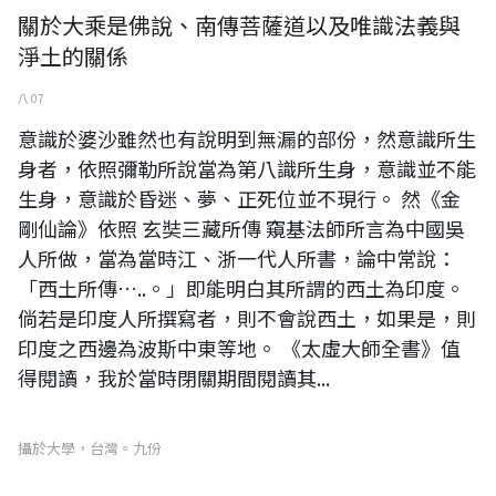
關於大乘是佛說、南傳菩薩道以及唯識法義與
淨土的關係
八 07
意識於婆沙雖然也有說明到無漏的部份，然意識所生
身者，依照彌勒所說當為第八識所生身，意識並不能
生身，意識於昏迷、夢、正死位並不現行。 然《金
剛仙論》依照 玄奘三藏所傳 窺基法師所言為中國吳
人所做，當為當時江、浙一代人所書，論中常說：
「西土所傳…..。」即能明白其所謂的西土為印度。
倘若是印度人所撰寫者，則不會說西土，如果是，則
印度之西邊為波斯中東等地。 《太虛大師全書》值
得閱讀，我於當時閉關期間閱讀其...
攝於大學，台灣。九份