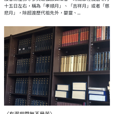
十五日左右，稱為「孝順月」、「吉祥月」或者「慈
悲月」，除超渡歷代祖先外，嬰靈、...
所藏佛教大藏經各種版本
〈有漏世間無不是苦〉