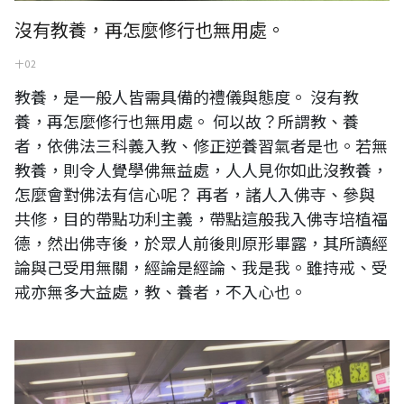
沒有教養，再怎麼修行也無用處。
十 02
教養，是一般人皆需具備的禮儀與態度。 沒有教
養，再怎麼修行也無用處。 何以故？所謂教、養
者，依佛法三科義入教、修正逆養習氣者是也。若無
教養，則令人覺學佛無益處，人人見你如此沒教養，
怎麼會對佛法有信心呢？ 再者，諸人入佛寺、參與
共修，目的帶點功利主義，帶點這般我入佛寺培植福
德，然出佛寺後，於眾人前後則原形畢露，其所讀經
論與己受用無關，經論是經論、我是我。雖持戒、受
戒亦無多大益處，教、養者，不入心也。
日本神奈川縣其中一個車站，到了接近中午依然人滿為患