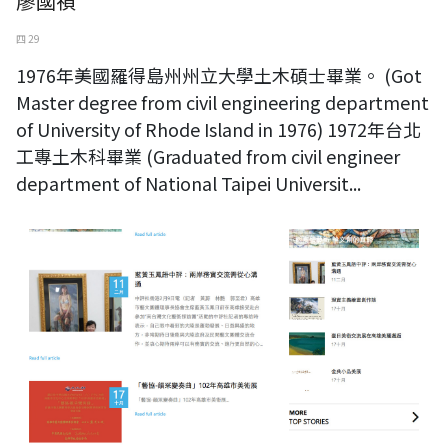
廖國禎
四 29
1976年美國羅得島州州立大學土木碩士畢業。 (Got
Master degree from civil engineering department
of University of Rhode Island in 1976) 1972年台北
工專土木科畢業 (Graduated from civil engineer
department of National Taipei Universit...