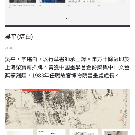
吳平(堪白)
四 28
吳平，字堪白，以行草書師承王鐸。年方十餘歲即於
上海榮寶齋掛牌。曾獲中國畫學會金爵獎與中山文藝
獎篆刻類，1983年任職故宮博物院書畫處處長。