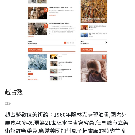
趙占鰲
四 24
趙占鰲數位美術館：1960年隨林克恭習油畫,國內外
展覽40多次,現為21世紀水墨畫會會員,任高雄市立美
術館評審委員,應邀美國加州風子軒畫廊的特約首席