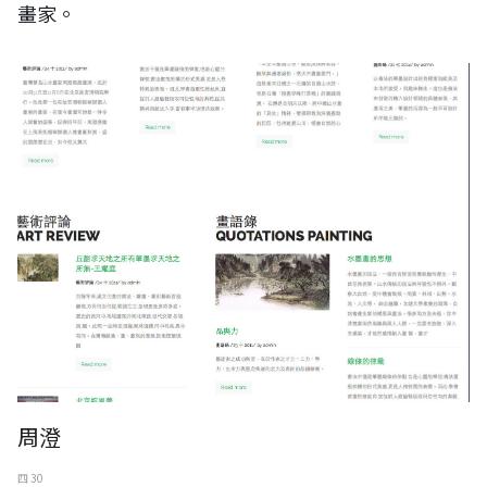
畫家。
周澄
四 30