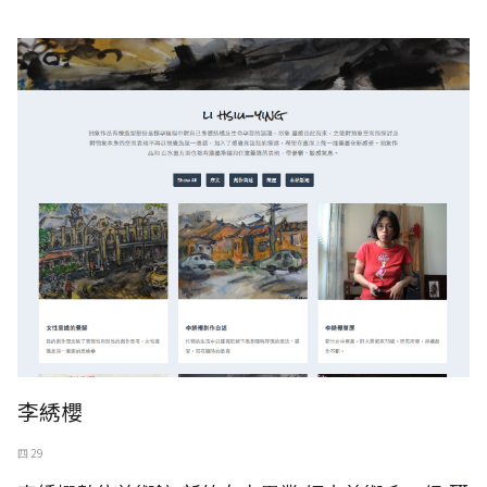
李綉櫻
四 29