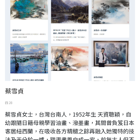
蔡雪貞
四 28
蔡雪貞女士，台灣台南人，1952年生 天資聰穎，自
幼跟隨日籍母親學習油畫、潑墨畫，其間曾負笈日本
客居紐西蘭，在吸收各方精髓之餘再融入她獨特的技
法及天分於一爐，觀渠畫風自成一家，前無古人但不