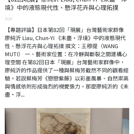
境》中的液態現代性、懸浮花卉與心理拓撲
六 13
【專題評論】日本第82回「現展」台灣藝術家群像
廖純沂 Liau, Chun-Yi 《未盡・浮境》中的液態現代
性、懸浮花卉與心理拓撲 撰文：王穆提（WANG
MUTI） 一、藝術家位置：在冷靜與斷裂之間建構心
理空間 在第82回日本「現展」台灣藝術家群像中，
廖純沂的作品提供了一種與蔡梅芳截然不同的觀看經
驗。若說蔡梅芳《戀戀紫藤》以彩墨風暴、自然崇高
與情感依附形成強烈的視覺張力，那麼廖純沂的《未
盡・浮...