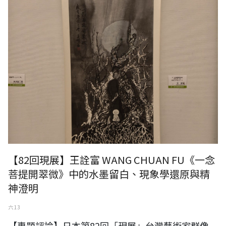
【82回現展】王詮富 WANG CHUAN FU《一念
菩提開翠微》中的水墨留白、現象學還原與精
神澄明
六 13
【專題評論】日本第82回「現展」台灣藝術家群像