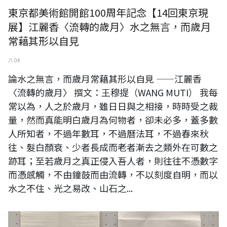
東京都美術館開館100周年記念【14回東京現
展】江麗香〈流轉的歲月〉水之無言，而歲月
常藉其形以自見
八 04
論水之無言，而歲月常藉其形以自見 ——江麗香
〈流轉的歲月〉 撰文：王穆提（WANG MUTI） 我每
常以為，人之於歲月，雖日日與之相接，時時受之裁
量，然而真能明白歲月為何物者，卻未必多，蓋多數
人所知者，不過年數耳，不過曆法耳，不過春來秋
往、髮白顏衰、少者長成而老者漸去之類外在可數之
跡耳；至若歲月之真正侵入吾人者，則往往不憑數字
而憑感觸，不由鐘鼓而由流轉，不以刻度自明，而以
水之不住、光之易改、山石之...