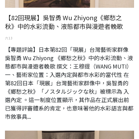
【82回現展】吳智勇 Wu Zhiyong《鄉愁之
秋》中的水彩流動、液態都市與漫遊者輓歌
六 13
【專題評論】日本第82回「現展」台灣藝術家群像
吳智勇 Wu Zhiyong 《鄉愁之秋》中的水彩流動、液
態都市與漫遊者輓歌 撰文：王穆提（WANG MUTI）
一、藝術家位置：入選內定與都市水彩的當代性 在
第82回日本「現展」台灣藝術家群像中，吳智勇的
《鄉愁之秋》「ノスタルジックな秋」被標示為 入
選內定 。這一制度位置顯示，其作品在正式展出前
已獲得評審體系的肯定，也意味著他的水彩語言與都
市敘事具...