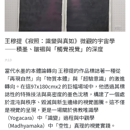
王穆提《寂照：識變與真如》微觀的宇宙學
——積墨、皺褶與「觸覺視覺」的深度
六 13
當代水墨的本體論轉向 王穆提的作品標誌著一種從
「再現自然」向「物質本體」與「超驗意識」的激進
轉向。在這97x180cmx2 的巨幅場域中，他透過其標
誌性的特殊技法與高密度的墨色沈積，構建了一個處
於混沌與秩序、毀滅與新生邊緣的視覺圖騰。這不僅
是視覺的呈現，更是一場關於佛教唯識學
（Yogacara）中「識變」過程與中觀學
（Madhyamaka）中「空性」真理的視覺實踐。