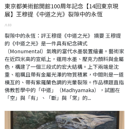
東京都美術館開館100周年記念【14回東京現
展】王穆提《中道之光》裂隙中的永恆
八 03
裂隙中的永恆：評王穆提《中道之光》 摘要 王穆提
的《中道之光》是一件具有紀念碑式
（Monumental）氣魄的當代水墨裝置繪畫。藝術家
在近四米高的宣紙上，運用水墨、壓克力顏料與金屬
色，構建了一個三段式的宏大結構。上下兩端是沈
重、粗糲且帶有金屬光澤的物質積累，中間則是一道
橫亙的、帶有紫羅蘭色調的光暈裂隙。作品標題直指
佛教哲學中的「中道」（Madhyamaka），試圖在
「空」與「有」、「斷」與「常」的...