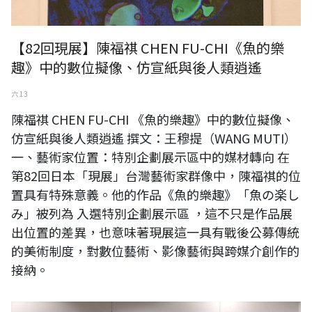
【82回現展】陳福祺 CHEN FU-CHI《魚的樂
趣》中的數位擬像、仿宣紙與後人類逍遙
六 13
陳福祺 CHEN FU-CHI 《魚的樂趣》中的數位擬像、
仿宣紙與後人類逍遙 撰文：王穆提（WANG MUTI）
一、藝術家位置：特別企劃展示區中的媒材轉向 在
第82回日本「現展」台灣藝術家群像中，陳福祺的位
置具有特殊意義。他的作品《魚的樂趣》「魚の楽し
み」被列為 入選特別企劃展示區 ，這不只是作品展
出位置的差異，也意味著現展這一具有戰後公募傳統
的美術制度，對數位藝術、影像藝術與跨媒介創作的
接納。