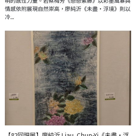
明的感性力量。若蔡梅芳《戀戀紫藤》以彩墨風暴與
情感依附展現自然崇高，廖純沂《未盡・浮境》則以
冷...
【82回現展】廖純沂 Liau, Chun-Yi《未盡・浮