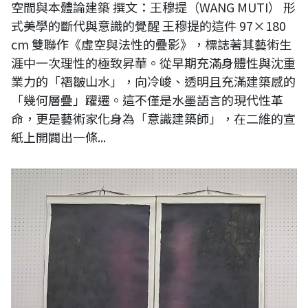
空間與本體論建築 撰文：王穆提（WANG MUTI） 形
式美學的斷代與意識的覺醒 王穆提的這件 97×180
cm 雙聯作《虛空與法性的疊影》，標誌著其藝術生
涯中一次理性的極致昇華。從早期充滿身體性與沈重
業力的「褶皺山水」，向冷峻、透明且充滿建築感的
「幾何層疊」躍遷。這不僅是水墨語言的現代性革
命，更是藝術家化身為「意識建築師」，在二維的宣
紙上開闢出一條...