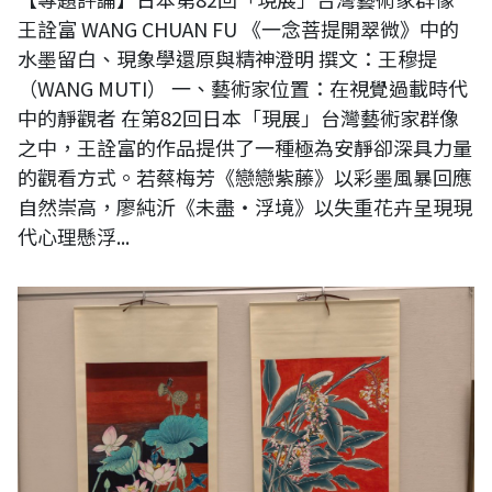
王詮富 WANG CHUAN FU 《一念菩提開翠微》中的
水墨留白、現象學還原與精神澄明 撰文：王穆提
（WANG MUTI） 一、藝術家位置：在視覺過載時代
中的靜觀者 在第82回日本「現展」台灣藝術家群像
之中，王詮富的作品提供了一種極為安靜卻深具力量
的觀看方式。若蔡梅芳《戀戀紫藤》以彩墨風暴回應
自然崇高，廖純沂《未盡・浮境》以失重花卉呈現現
代心理懸浮...