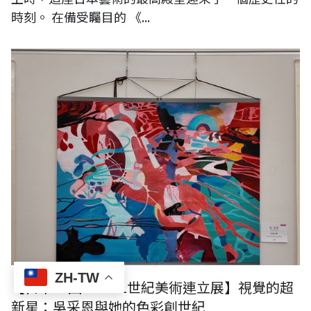
時刻。 在備受矚目的 《...
ZH-TW
【日本24回NAU21世紀美術連立展】視覺的超
新星：吳采恩與她的色彩創世紀