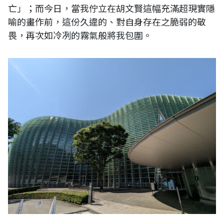
亡」；而今日，當我佇立在胡文賢這幅充滿超現實隱
喻的畫作前，這份久違的、對自身存在之脆弱的敬
畏，再次如冷冽的霧氣般將我包圍。