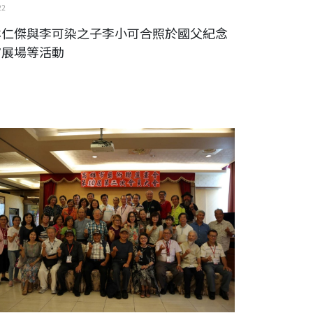
22
林仁傑與李可染之子李小可合照於國父紀念
館展場等活動
毓秀-高雄市藝術聯盟畫會于高雄文化中心展出等活動