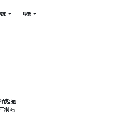
術家
聯繫
累積超過
庫網站