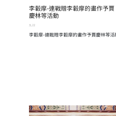
李轂摩-連戰贈李轂摩的畫作予賈
慶林等活動
九 22
李轂摩-連戰贈李轂摩的畫作予賈慶林等活
吳新助-應邀參加台灣-中國書法學會（北京長城百人百米長
揮毫）書家代表於北京酒店前合影