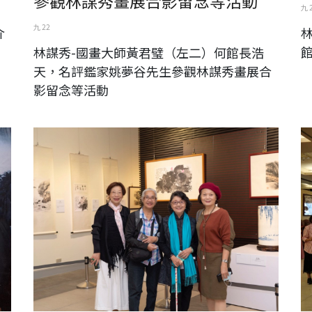
參觀林謀秀畫展合影留念等活動
九 
九 22
介
林謀秀-國畫大師黃君璧（左二）何館長浩
天，名評鑑家姚夢谷先生參觀林謀秀畫展合
影留念等活動
2020年國父紀念館「中山畫廊」獲「文藝獎章」金石詩書畫
呂
家周澄先生「八十回顧展」與前師大藝術學院院長、系主任梁
秀中教授，水彩畫家李焜培夫人，兩岸書法家張松蓮女士