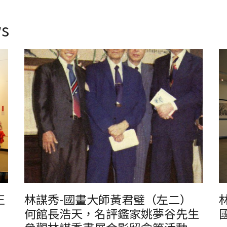
s
等活
林謀秀-國畫大師黃君璧（左二）何館長浩天，名評鑑家姚夢
林
谷先生參觀林謀秀畫展合影留念等活動
正
林謀秀-國畫大師黃君璧（左二）
何館長浩天，名評鑑家姚夢谷先生