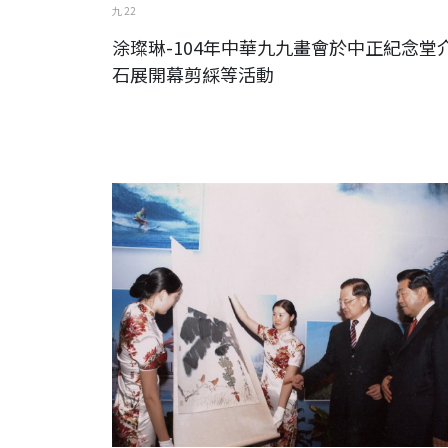
九 22
涂璨琳-104年中華九九畫會於中正紀念堂
石展開幕剪綵等活動
李轂摩-連戰贈李轂摩的畫作予賈慶林等活動