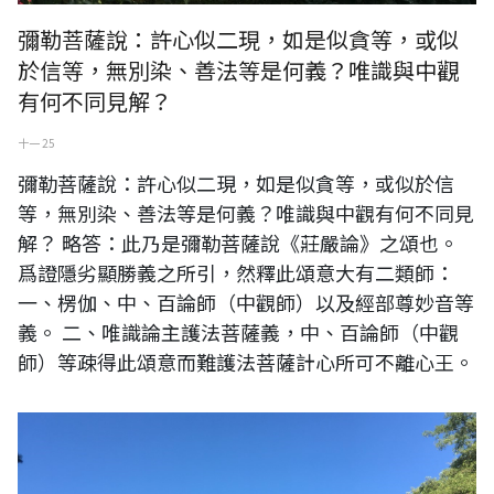
彌勒菩薩說：許心似二現，如是似貪等，或似
於信等，無別染、善法等是何義？唯識與中觀
有何不同見解？
十一 25
彌勒菩薩說：許心似二現，如是似貪等，或似於信
等，無別染、善法等是何義？唯識與中觀有何不同見
解？ 略答：此乃是彌勒菩薩說《莊嚴論》之頌也。
爲證隱劣顯勝義之所引，然釋此頌意大有二類師：
一、楞伽、中、百論師（中觀師）以及經部尊妙音等
義。 二、唯識論主護法菩薩義，中、百論師（中觀
師）等疎得此頌意而難護法菩薩計心所可不離心王。