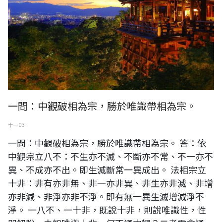
一問：中觀破相為宗，勝於唯識帶相為宗。
十一 03
一問：中觀破相為宗，勝於唯識帶相為宗。 答：依
中觀宗立八不：不生亦不滅、不斷亦不常、不一亦不
異、不成亦不出。即生滅斷常一異成出。 法相宗立
十非：非有亦非無、非一亦非異、非生亦非滅、非增
亦非減、非淨亦非不淨。即有無一異生滅增減淨不
淨。 一八不、一十非，既說十非，則說唯識性，性