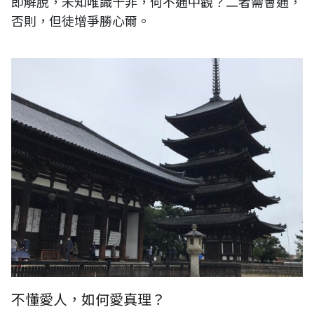
即解脫，未知唯識十非，何不通中觀？二者需會通，
否則，但徒增爭勝心爾。
日本奈良南都七寺之一的興福寺五種塔遺跡
不懂愛人，如何愛真理？