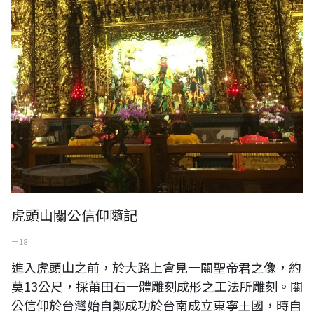
虎頭山關公信仰隨記
十 18
進入虎頭山之前，於大路上會見一關聖帝君之像，約
莫13公尺，採莆田石一體雕刻成形之工法所雕刻。關
公信仰於台灣始自鄭成功於台南成立東寧王國，時自