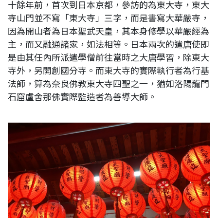
十餘年前，首次到日本京都，參訪的為東大寺，東大
寺山門並不寫「東大寺」三字，而是書寫大華嚴寺，
因為開山者為日本聖武天皇，其本身修學以華嚴經為
主，而又融通諸家，如法相等。日本兩次的遣唐使即
是由其任內所派遣學僧前往當時之大唐學習，除東大
寺外，另開創國分寺。而東大寺的實際執行者為行基
法師，算為奈良佛教東大寺四聖之一，猶如洛陽龍門
石窟盧舍那佛實際監造者為善導大師。
台灣新北市新莊武聖廟，又稱新莊關帝廟，為 乾隆廿五年（1760年）所
建。