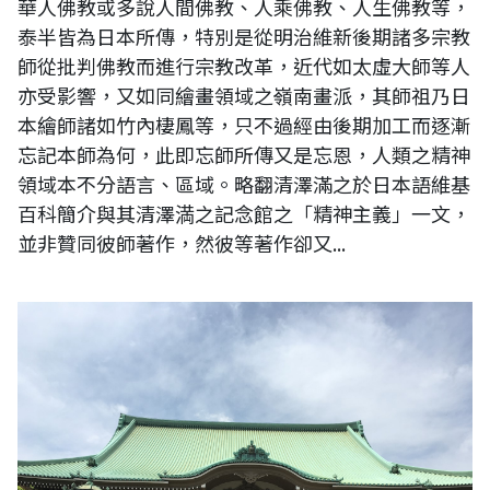
華人佛教或多說人間佛教、人乘佛教、人生佛教等，
泰半皆為日本所傳，特別是從明治維新後期諸多宗教
師從批判佛教而進行宗教改革，近代如太虛大師等人
亦受影響，又如同繪畫領域之嶺南畫派，其師祖乃日
本繪師諸如竹內棲鳳等，只不過經由後期加工而逐漸
忘記本師為何，此即忘師所傳又是忘恩，人類之精神
領域本不分語言、區域。略翻清澤滿之於日本語維基
百科簡介與其清澤満之記念館之「精神主義」一文，
並非贊同彼師著作，然彼等著作卻又...
日本神奈川縣總持寺大祖堂