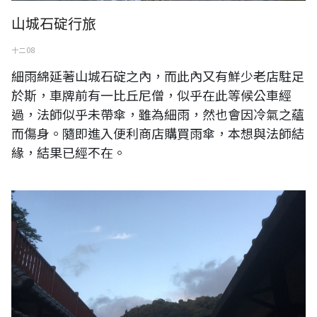
山城石碇行旅
十二 08
細雨綿延著山城石碇之內，而此內又有鮮少老店駐足
於斯，車牌前有一比丘尼僧，似乎在此等候公車經
過，法師似乎未帶傘，雖為細雨，然也會因冷氣之蘊
而傷身。隨即進入便利商店購買雨傘，本想與法師結
緣，結果已經不在。
台灣陽明山溫泉區夜色