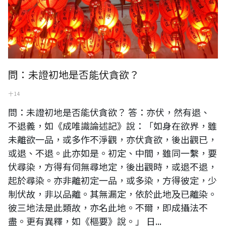
問：未證初地是否能伏貪欲？
十 14
問：未證初地是否能伏貪欲？ 答：亦伏，然有退、
不退義，如《成唯識論述記》說：「如身在欲界，雖
未離欲一品，或多作不淨觀，亦伏貪欲，後出觀已，
或退、不退。此亦如是。初定、中間，雖同一繫，要
伏尋染，方得有伺無尋地定，後出觀時，或退不退，
起於尋染。亦非離初定一品，或多染，方得彼定，少
制伏故，非以品離。其無漏定，依於此地及已離染。
彼三地法是此類故，亦名此地。不爾，即成攝法不
盡。更有異釋，如《樞要》說。」 日...