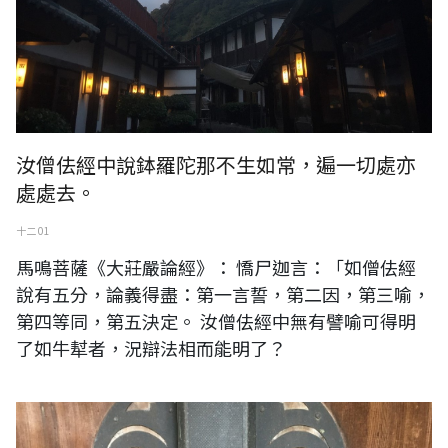
汝僧佉經中說鉢羅陀那不生如常，遍一切處亦
處處去。
十二 01
馬鳴菩薩《大莊嚴論經》： 憍尸迦言：「如僧佉經
說有五分，論義得盡：第一言誓，第二因，第三喻，
第四等同，第五決定。 汝僧佉經中無有譬喻可得明
了如牛犎者，況辯法相而能明了？
台灣桃園神社之圖紋