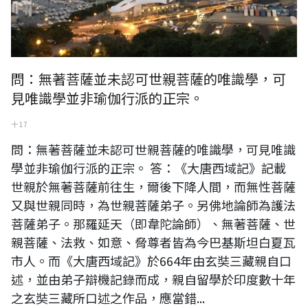
問：無著菩薩並未認可世親菩薩的唯識學，可
見唯識學並非瑜伽行派的正宗。
十 17
問：無著菩薩並未認可世親菩薩的唯識學，可見唯識
學並非瑜伽行派的正宗。 答：《大唐西域記》記載
世親於無著菩薩前往生，爾後下降人間，而無性菩薩
又與世親同時，為世親菩薩弟子。另佛地論師為護法
菩薩弟子。那羅延天（即韋陀論師）、無著菩薩、世
親菩薩、法救、如意、脅尊者皆為今巴基斯坦白夏瓦
市人。而《大唐西域記》於664年由玄奘三藏親自口
述，並由弟子辯機記錄而成，親自留學於印度數十年
之玄奘三藏所口述之作品，應當錯...