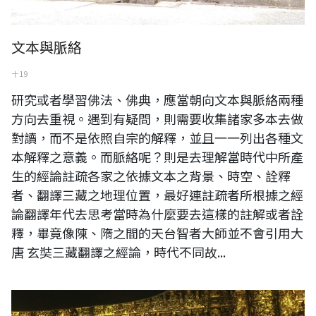
文本與脈絡
十 19
研究或者學習佛法、佛典，應當朝向文本與脈絡兩種
方向去重視。遇到有疑問，則需要收集諸家多本去做
對讀，而不是依照自宗的解釋，並且一一列出各種文
本解釋之意義。而脈絡呢？則是去理解當時代中所產
生的經論註疏各家之依據文本之背景、時空、詮釋
者、翻譯三藏之地理位置，最好連註疏者所根據之經
論翻譯年代去思考當時為什麼要去這樣的註解或者詮
釋，畢竟像陳、隋之間的天台智者大師並不會引用大
唐 玄奘三藏翻譯之經論，時代不同故...
虎頭山之明倫三聖宮內關公