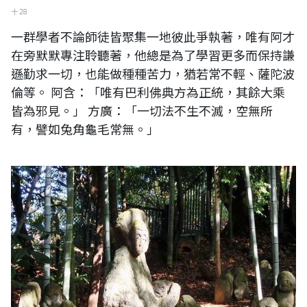
十 28
一群學者不論師徒皆聚集一地彼此爭執著，唯有阿才
在旁默默專注聆聽著，他總是為了學習更多而保持謙
遜勤求一切，也能做種種苦力，猶若常不輕、薩陀波
倫等。 阿含：「唯有巴利佛典方為正統，其餘大乘
皆為邪見。」 方廣：「一切法不生不滅，空無所
有，譬如兔角龜毛常無。」
日本富山安居寺五百羅漢石像