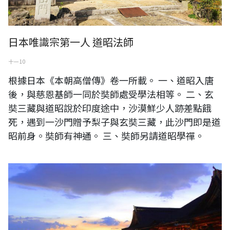
日本唯識宗第一人 道昭法師
十一 10
根據日本《本朝高僧傳》卷一所載。 一、道昭入唐
後，與慈恩基師一同於奘師處受學法相等。 二、玄
奘三藏與道昭說於印度途中，沙漠鮮少人跡差點餓
死，遇到一沙門贈予梨子與玄奘三藏，此沙門即是道
昭前身。奘師有神通。 三、奘師另請道昭學禪。
日本京都清水寺傍晚景色