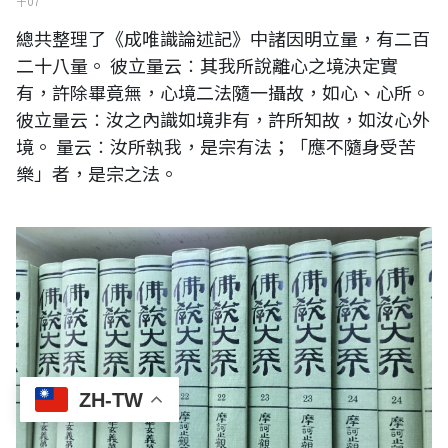
十 07
總共整理了《成唯識論述記》中諸因明立量，有二百
二十八量。 彼立量云︰其我所說離心之境決定實
有，許除畢竟無，心境二法隨一攝故，如心、心所。
彼立量云︰汝之內識如境非有，許所知故，如汝心外
境。 量云︰汝所執我，是宗有法；「應不隨身受苦
樂」者，是宗之法。
漢語佛典PDF電子書釋出
ZH-TW