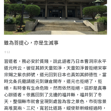
雖為菩提心，亦是生滅事
十 12
習道者，務必安於貧賤，說此語者乃日本曹洞宗永平
道元所云，彼從其師天童如淨，天童如淨曾拒絕宋寧
宗賜之紫衣師號，道元回到日本也真如其師德性，當
時北条氏邀請道元到鎌倉開寺，道元也拒絕了，拒
絕，有時會有生命危險，然而依然拒絕，這即是真專
心辦道者。依舊回到了北邊的福井縣，福井到了冬
天，整個縣市就會呈現到處皆為雪之景色，市街雪景
高堆莫兩、三尺，寬若比道路，縱使新幹線經過時，