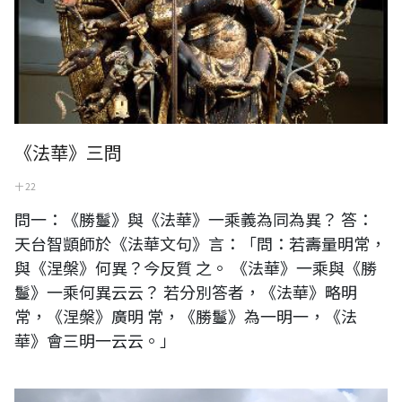
《法華》三問
十 22
問一：《勝鬘》與《法華》一乘義為同為異？ 答：
天台智顗師於《法華文句》言：「問：若壽量明常，
與《涅槃》何異？今反質 之。 《法華》一乘與《勝
鬘》一乘何異云云？ 若分別答者，《法華》略明
常，《涅槃》廣明 常，《勝鬘》為一明一，《法
華》會三明一云云。」
日本川崎大師