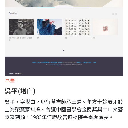
水墨
吳平(堪白)
吳平，字堪白，以行草書師承王鐸。年方十餘歲即於
上海榮寶齋掛牌。曾獲中國畫學會金爵獎與中山文藝
獎篆刻類，1983年任職故宮博物院書畫處處長。