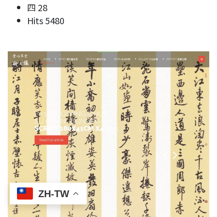
四 28
Hits
5480
ZH-TW