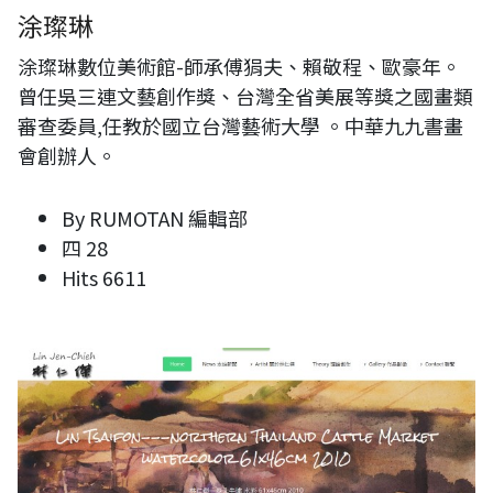
涂璨琳
涂璨琳數位美術館-師承傅狷夫、賴敬程、歐豪年。
曾任吳三連文藝創作獎、台灣全省美展等獎之國畫類
審查委員,任教於國立台灣藝術大學 。中華九九書畫
會創辦人。
By
RUMOTAN 編輯部
四 28
Hits
6611