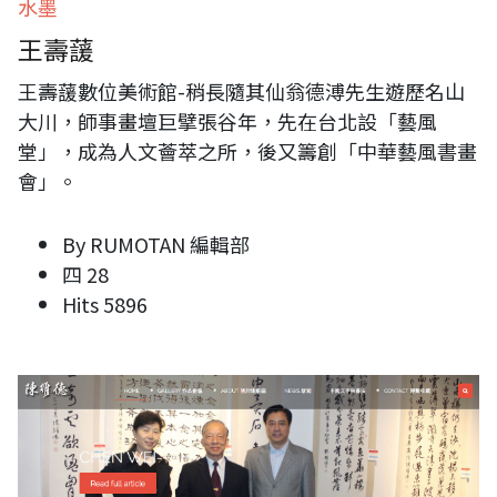
水墨
王壽蘐
王壽蘐數位美術館-稍長隨其仙翁德溥先生遊歷名山
大川，師事畫壇巨擘張谷年，先在台北設「藝風
堂」，成為人文薈萃之所，後又籌創「中華藝風書畫
會」。
By
RUMOTAN 編輯部
四 28
Hits
5896