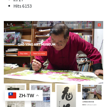
Hits
6153
ZH-TW