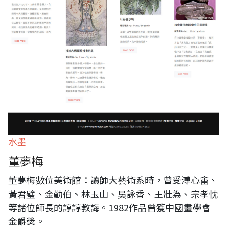
水墨
董夢梅
董夢梅數位美術館：讀師大藝術系時，曾受溥心畬、
黃君璧、金勤伯、林玉山、吳詠香、王壯為、宗孝忱
等諸位師長的諄諄教誨。1982作品曾獲中國畫學會
金爵獎。