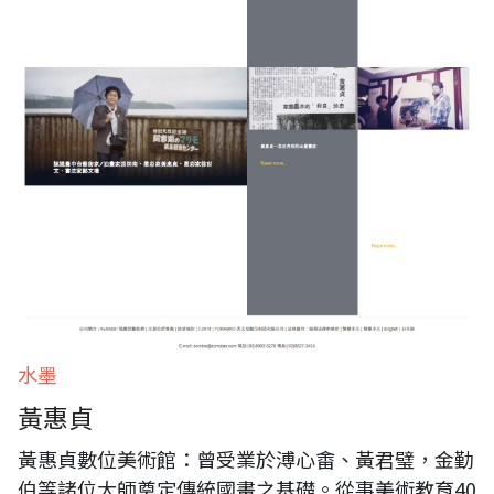
水墨
黃惠貞
黃惠貞數位美術館：曾受業於溥心畬、黃君璧，金勤
伯等諸位大師奠定傳統國畫之基礎。從事美術教育40