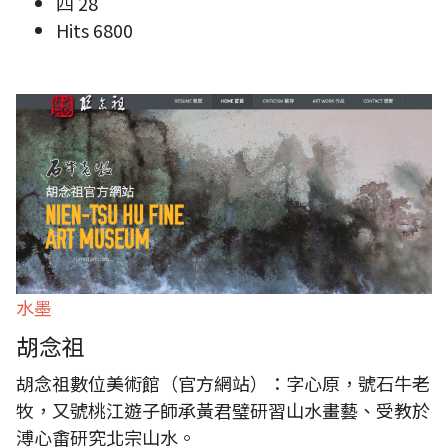
四 28
Hits
6800
水墨
胡念祖
胡念祖數位美術館（官方網站）：字心原，號石牛老
牧，又號桃江遊子師承黃君璧研習山水畫藝、受教於
溥心畬研究北宗山水。