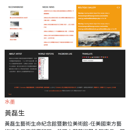
水墨
黃磊生
黃磊生藝術生命紀念館暨數位美術館-任美國東方藝