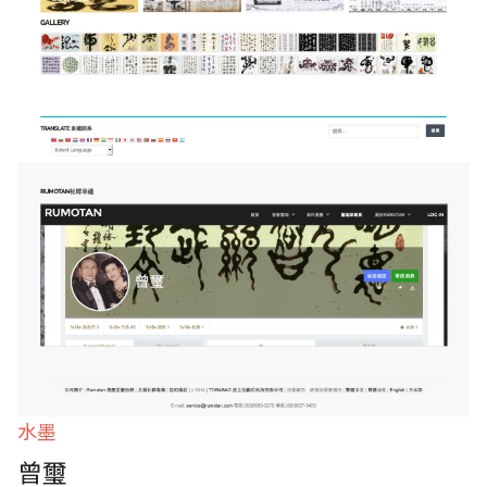
水墨
曾璽