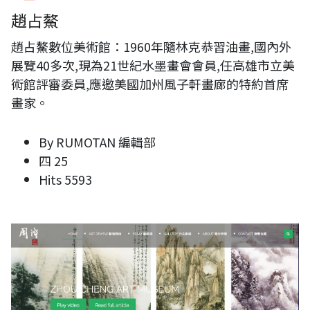
趙占鰲
趙占鰲數位美術館：1960年隨林克恭習油畫,國內外
展覽40多次,現為21世紀水墨畫會會員,任高雄市立美
術館評審委員,應邀美國加州風子軒畫廊的特約首席
畫家。
By
RUMOTAN 編輯部
四 25
Hits
5593