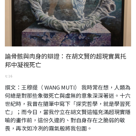
論骨骸與肉身的辯證：在胡文賢的超現實異托
邦中凝視死亡
七 16
撰文：王穆提（ WANG MUTI） 我時常在想，人類為
何總是對那些象徵死亡與虛無的意象深深著迷。十六
世紀時，我曾在隨筆中寫下「探究哲學，就是學習死
亡」；而今日，當我佇立在胡文賢這幅充滿超現實隱
喻的畫作前，這份久違的、對自身存在之脆弱的敬
畏，再次如冷冽的霧氣般將我包圍。