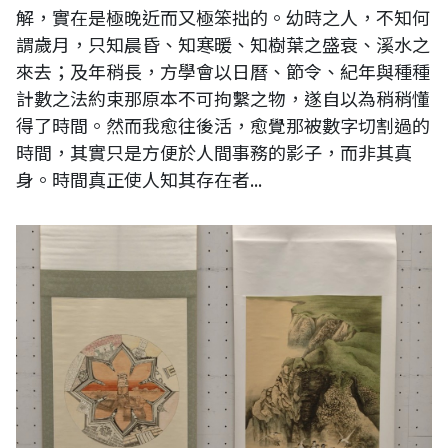
解，實在是極晚近而又極笨拙的。幼時之人，不知何
謂歲月，只知晨昏、知寒暖、知樹葉之盛衰、溪水之
來去；及年稍長，方學會以日曆、節令、紀年與種種
計數之法約束那原本不可拘繫之物，遂自以為稍稍懂
得了時間。然而我愈往後活，愈覺那被數字切割過的
時間，其實只是方便於人間事務的影子，而非其真
身。時間真正使人知其存在者...