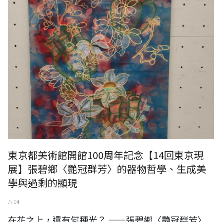
東京都美術館開館100周年記念【14回東京現
展】張碧鄉〈艷冠群芳〉的器物哲學、生成美
學與過剩的顯現
八 04
在花之上，還有何種光？ ——張碧鄉〈艷冠群芳〉