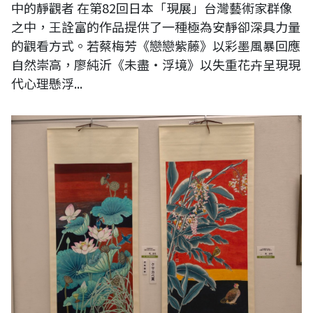
中的靜觀者 在第82回日本「現展」台灣藝術家群像
之中，王詮富的作品提供了一種極為安靜卻深具力量
的觀看方式。若蔡梅芳《戀戀紫藤》以彩墨風暴回應
自然崇高，廖純沂《未盡・浮境》以失重花卉呈現現
代心理懸浮...