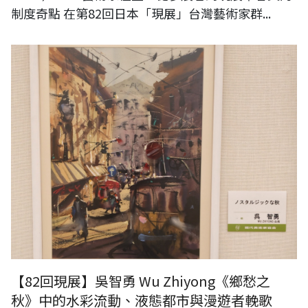
制度奇點 在第82回日本「現展」台灣藝術家群...
【82回現展】吳智勇 Wu Zhiyong《鄉愁之
秋》中的水彩流動、液態都市與漫遊者輓歌