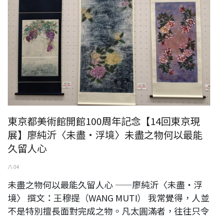
東京都美術館開館100周年記念【14回東京現
展】廖純沂〈未盡・浮境〉未盡之物何以最能
久留人心
八 04
未盡之物何以最能久留人心 ——廖純沂〈未盡・浮
境〉 撰文：王穆提（WANG MUTI） 我常覺得，人並
不是特別擅長面對完成之物。凡太圓滿者，往往只令