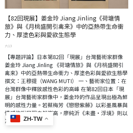
【82回現展】姜金玲 Jiang Jinling《荷塘情
旅》與《月桃盛開引禽来》中的亞熱帶生命衝
力、厚塗色彩與愛欲生態學
六 13
【專題評論】日本第82回「現展」台灣藝術家群像
姜金玲 Jiang Jinling 《荷塘情旅》與《月桃盛開引
禽来》中的亞熱帶生命衝力、厚塗色彩與愛欲生態學
撰文：王穆提（WANG MUTI） 一、藝術家位置：在
台灣群像中釋放感性色彩的高峰 在第82回日本「現
展」台灣藝術家群像中，姜金玲的作品呈現出極為鮮
明的感性力量。若蔡梅芳《戀戀紫藤》以彩墨風暴與
情感依附展現自然崇高，廖純沂《未盡・浮境》則以
ZH-TW
冷...