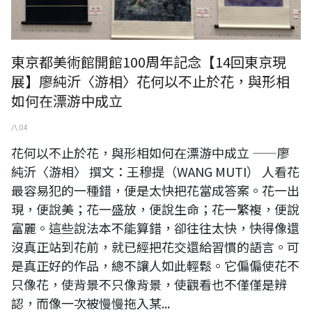
東京都美術館開館100周年記念【14回東京現
展】廖純沂〈游相〉花何以不止於花，與形相
如何在漂游中成立
八 04
花何以不止於花，與形相如何在漂游中成立 ——廖
純沂〈游相〉 撰文：王穆提（WANG MUTI） 人看花
最容易犯的一種錯，便是太快把花當成答案。花一出
現，便說美；花一盛放，便說生命；花一繁複，便說
富麗。這些說法本不能算錯，卻往往太快，快得像還
沒真正站到花前，就已經把花交還給習慣的語言。可
是真正好的作品，總不讓人如此輕鬆。它偏偏使花不
只像花，使背景不只像背景，使觀看也不僅僅是辨
認，而像一次被慢慢拖入某...