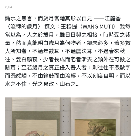
八 04
論水之無言，而歲月常藉其形以自見 ——江麗香
〈流轉的歲月〉 撰文：王穆提（WANG MUTI） 我每
常以為，人之於歲月，雖日日與之相接，時時受之裁
量，然而真能明白歲月為何物者，卻未必多，蓋多數
人所知者，不過年數耳，不過曆法耳，不過春來秋
往、髮白顏衰、少者長成而老者漸去之類外在可數之
跡耳；至若歲月之真正侵入吾人者，則往往不憑數字
而憑感觸，不由鐘鼓而由流轉，不以刻度自明，而以
水之不住、光之易改、山石之...