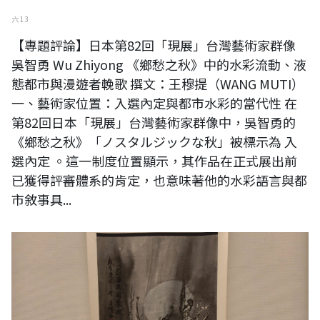
六 13
【專題評論】日本第82回「現展」台灣藝術家群像
吳智勇 Wu Zhiyong 《鄉愁之秋》中的水彩流動、液
態都市與漫遊者輓歌 撰文：王穆提（WANG MUTI）
一、藝術家位置：入選內定與都市水彩的當代性 在
第82回日本「現展」台灣藝術家群像中，吳智勇的
《鄉愁之秋》「ノスタルジックな秋」被標示為 入
選內定 。這一制度位置顯示，其作品在正式展出前
已獲得評審體系的肯定，也意味著他的水彩語言與都
市敘事具...