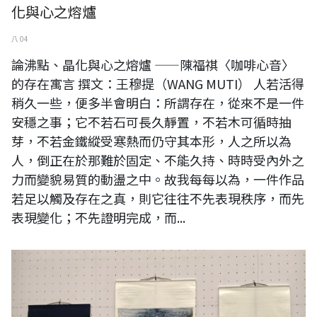
化與心之熔爐
八 04
論沸點、晶化與心之熔爐 ——陳福祺〈咖啡心音〉
的存在寓言 撰文：王穆提（WANG MUTI） 人若活得
稍久一些，便多半會明白：所謂存在，從來不是一件
安穩之事；它不若石可長久靜置，不若木可循時抽
芽，不若金鐵縱受寒熱而仍守其本形，人之所以為
人，倒正在於那難於固定、不能久持、時時受內外之
力而變貌易質的動盪之中。故我每每以為，一件作品
若足以觸及存在之真，則它往往不先表現秩序，而先
表現變化；不先證明完成，而...