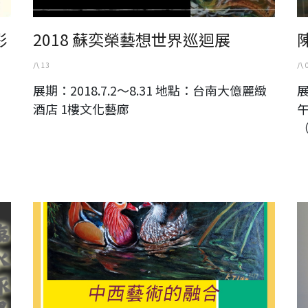
彩
2018 蘇奕榮藝想世界巡迴展
八 13
八 
展期：2018.7.2～8.31 地點：台南大億麗緻
展
酒店 1樓文化藝廊
午
中西藝術的融合-廖國禎油畫國畫個展
柳