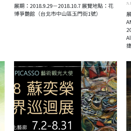
九 
展期：2018.9.29－2018.10.7 展覽地點：花
博爭艷館（台北市中山區玉門街1號）
展
A
2
A
2018 蘇奕榮藝想世界巡迴展
第