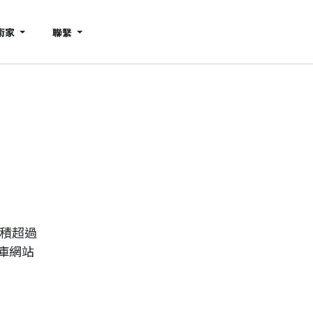
術家
聯繫
累積超過
庫網站