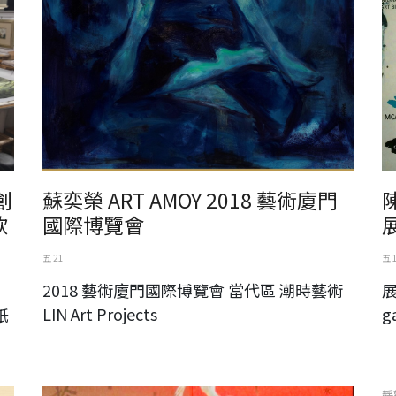
創
蘇奕榮 ART AMOY 2018 藝術廈門
欣
國際博覽會
五 21
五 
2018 藝術廈門國際博覽會 當代區 潮時藝術
展
LIN Art Projects
g
紙
澹廬書會90週年東京特展
靜