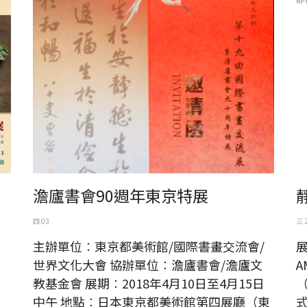
澹廬書會90週年東京特展
四 03
三 
）
主辦單位︰東京都美術館/國際書畫交流會/
展
世界文化大會 協辦單位︰澹廬書會/澹廬文
A
教基金會 展期︰2018年4月10日至4月15日
中午 地點︰日本東京都美術館第四展廳（東
式