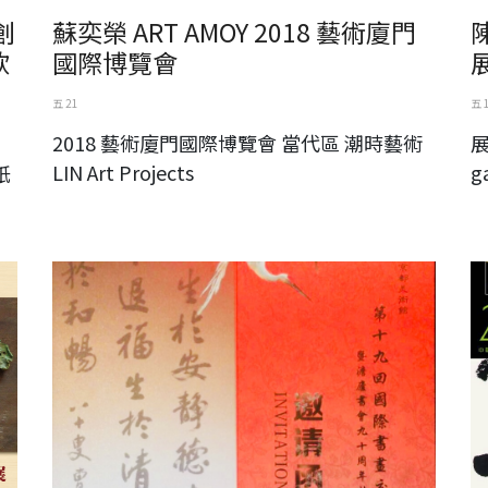
創
蘇奕榮 ART AMOY 2018 藝術廈門
欣
國際博覽會
五 21
五 
2018 藝術廈門國際博覽會 當代區 潮時藝術
展
LIN Art Projects
g
紙
澹廬書會90週年東京特展
靜