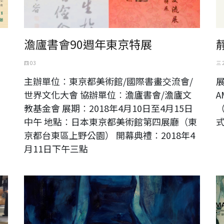
澹廬書會90週年東京特展
四 03
三 
）
主辦單位︰東京都美術館/國際書畫交流會/
展
世界文化大會 協辦單位︰澹廬書會/澹廬文
A
教基金會 展期︰2018年4月10日至4月15日
中午 地點︰日本東京都美術館第四展廳（東
式
京都台東區上野公園） 開幕典禮︰2018年4
月11日下午三點
ART AMOY 2018 藝術廈門國際博覽會
馬