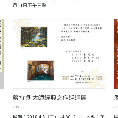
月11日下午三點
蔡雪貞 大師之作經典巡迴展
海
蔡雪貞 大師經典之作巡迴展
三 19
三 
展期：2018.4.3（二）~4.30（一） 地點：第
展