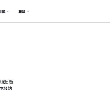
術家
聯繫
累積超過
庫網站