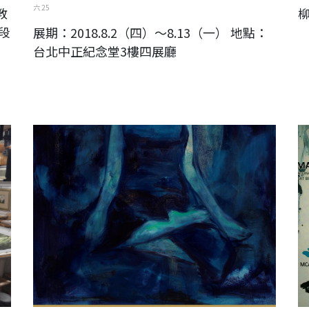
六 25
教
柳
段
展期：2018.8.2（四）～8.13（一） 地點：
台北中正紀念堂3樓四展廳
ART AMOY 2018 藝術廈門國際博覽會
馬