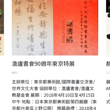
澹廬書會90週年東京特展
四 03
三 
）
主辦單位︰東京都美術館/國際書畫交流會/
展
世界文化大會 協辦單位︰澹廬書會/澹廬文
A
教基金會 展期︰2018年4月10日至4月15日
中午 地點︰日本東京都美術館第四展廳（東
式
京都台東區上野公園） 開幕典禮︰2018年4