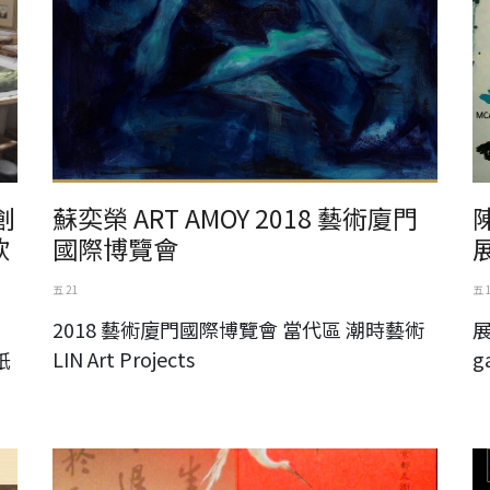
創
蘇奕榮 ART AMOY 2018 藝術廈門
欣
國際博覽會
五 21
五 
2018 藝術廈門國際博覽會 當代區 潮時藝術
展
LIN Art Projects
g
紙
澹廬書會90週年東京特展
靜