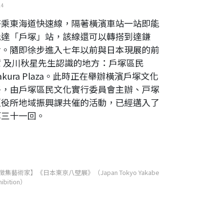
14
搭乘東海道快速線，隔著橫濱車站一站即能
抵達「戶塚」站，該線還可以轉搭到達鎌
倉。隨即徐步進入七年以前與日本現展的前
輩 及川秋星先生認識的地方：戶塚區民
akura Plaza。此時正在舉辦橫濱戶塚文化
祭，由戶塚區民文化實行委員會主辦、戸塚
区役所地域振興課共催的活動，已經邁入了
第三十一回。
徵集藝術家】《日本東京八壁展》（Japan Tokyo Yakabe
hibition）