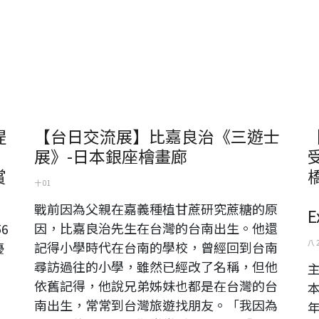
提
【台日交流展】比嘉良治《三遊士
展》-日本銀座檜畫廊
賞
十 01
（
戰前因為父親在嘉義種植甘蔗研究蔗糖的原
E
因，比嘉良治先生在台灣的台南出生。他還
6
八 
記得小學時代在台南的學校，曾經回到台南
優
尋訪過往的小學，雖然已經改了名稱，但他
依舊記得，他說兄弟姊妹也都是在台灣的台
南出生，常常到台灣旅遊找朋友。「我因為