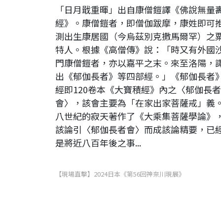
「日月戢重暉」出自康僧鎧譯《佛說無量
經》。康僧鎧者，即僧伽跋摩，康姓即可
測出生康居國（今烏茲別克撒馬爾罕）之
特人。根據《高僧傳》說：「時又有外國
門康僧鎧者，亦以嘉平之末。來至洛陽，
出《郁伽長者》等四部經。」《郁伽長者
經即120卷本《大寶積經》內之〈郁伽長者
會〉，該會主要為「在家出家菩薩戒」義
八世紀的寂天著作了《大乘集菩薩學論》
該論引〈郁伽長者會〉而成該論精要，已
是將近八百年後之事...
【現場直擊】2024日本《第56回神奈川現展》