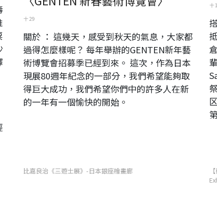
〈GENTEN 新春藝術博覽會〉
十 
壽
十 29
推
粟
關於 ： 這幾天，感受到秋天的氣息，大家都
沙
過得怎麼樣呢？ 每年舉辦的GENTEN新年藝
譯
術博覽會招募季已經到來。 這次，作為日本
》
S
現展80週年紀念的一部分，我們希望能夠取
得巨大成功，我們希望你們中的許多人在新
。
的一年有一個愉快的開始。
，
經
比嘉良治《三遊士展》-日本銀座檜畫廊
【
Ex