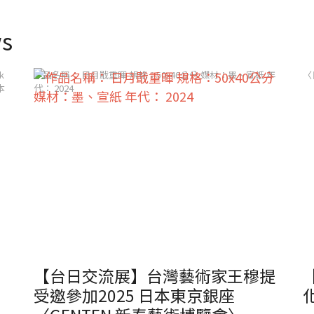
s
k
作品名稱： 日月戢重暉 規格：50x40公分 媒材：墨、宣紙 年
〈
本
代： 2024
【台日交流展】台灣藝術家王穆提
受邀參加2025 日本東京銀座