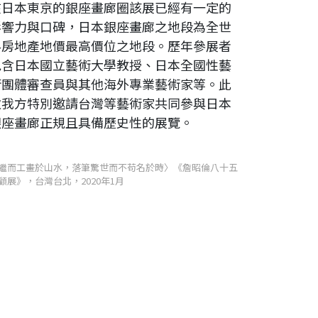
在日本東京的銀座畫廊圈該展已經有一定的
影響力與口碑，日本銀座畫廊之地段為全世
界房地產地價最高價位之地段。歷年參展者
包含日本國立藝術大學教授、日本全國性藝
術團體審查員與其他海外專業藝術家等。此
次我方特別邀請台灣等藝術家共同參與日本
銀座畫廊正規且具備歷史性的展覽。
繼而工畫於山水，落筆驚世而不苟名於時〉《詹昭倫八十五
顧展》，台灣台北，2020年1月