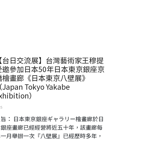
【台日交流展】台灣藝術家王穆提
受邀參加日本50年日本東京銀座京
橋檜畫廊《日本東京八壁展》
Japan Tokyo Yakabe
xhibition）
25
主旨： 日本東京銀座ギャラリー檜畫廊於日
本銀座畫廊已經經營將近五十年，該畫廊每
年一月舉辦一次『八壁展』已經歷時多年，