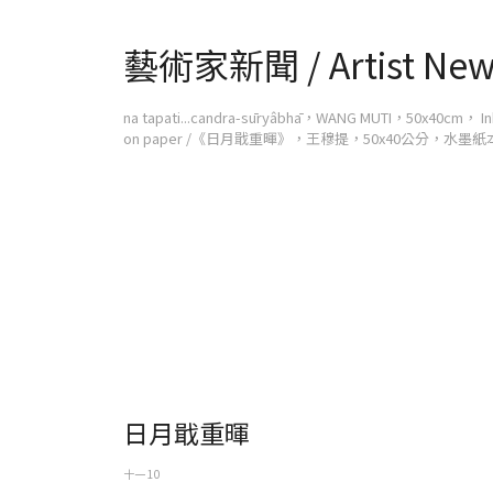
藝術家新聞 / Artist New
na tapati...candra-sūryâbhā，WANG MUTI，50x40cm， In
on paper /《日月戢重暉》，王穆提，50x40公分，水墨紙
日月戢重暉
十一 10