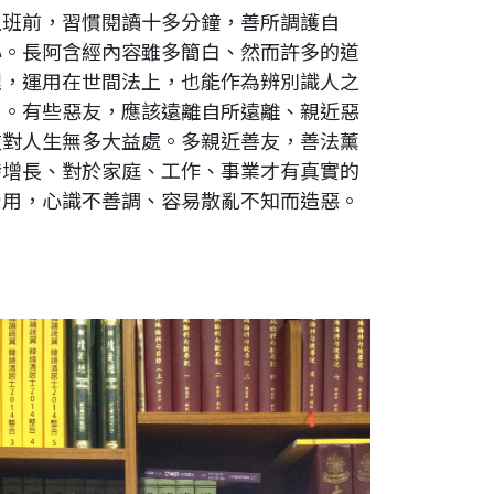
上班前，習慣閱讀十多分鐘，善所調護自
心。長阿含經內容雖多簡白、然而許多的道
理，運用在世間法上，也能作為辨別識人之
用。有些惡友，應該遠離自所遠離、親近惡
友對人生無多大益處。多親近善友，善法薰
發增長、對於家庭、工作、事業才有真實的
受用，心識不善調、容易散亂不知而造惡。
ac轉字體，有時候會轉錯別字。書桌用了許多種，我還是習
用便宜的學生型書桌，最方便、又耐用。