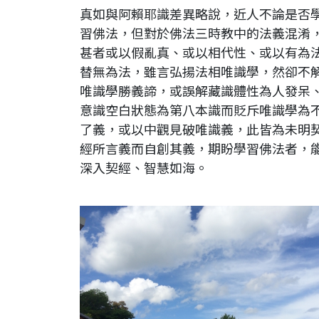
真如與阿賴耶識差異略說，近人不論是否
習佛法，但對於佛法三時教中的法義混淆
甚者或以假亂真、或以相代性、或以有為
替無為法，雖言弘揚法相唯識學，然卻不
唯識學勝義諦，或誤解藏識體性為人發呆
意識空白狀態為第八本識而貶斥唯識學為
了義，或以中觀見破唯識義，此皆為未明
經所言義而自創其義，期盼學習佛法者，
深入契經、智慧如海。
日本。愛知縣。犬山城外