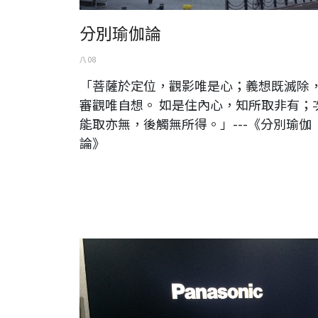
分別瑜伽論
八 08
「菩薩於定位，觀影唯是心；義想既滅除
審觀唯自想。 如是住內心，知所取非有；
能取亦無，後觸無所得。」---《分別瑜伽
論》
panasonic Let's note LX3