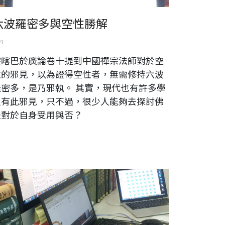
六波羅密多與空性勝解
21
宗喀巴於廣論卷十提到中國禪宗法師對於空
性的邪見，以為證得空性者，無需修持六波
羅密多，是乃邪執。 其實，現代也有許多學
人有此邪見，只不過，很少人能夠去探討佛
法對於自身受用與否？
eek crisis