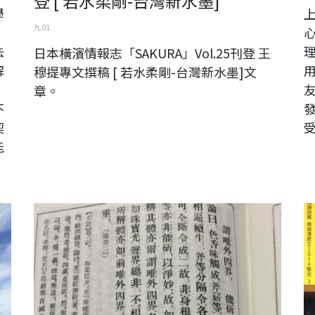
登 [ 若水柔剛-台灣新水墨]
學
九 01
，
法
日本橫濱情報志「SAKURA」Vol.25刊登 王
解
穆提專文撰稿 [ 若水柔剛-台灣新水墨]文
、
章。
不
契
能
佛教大系俱舍論
m
慣