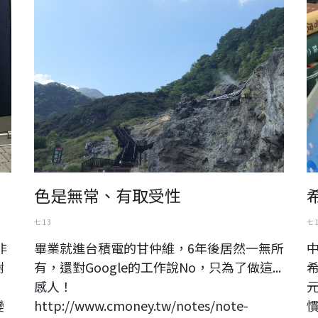
色是無常、有取受性
七 13
七 
非
畢業就進台積電的甘仲維，6年後居然一無所
樹
有，還對Google的工作說No，只為了做這...
希
感人！
元
變
http://www.cmoney.tw/notes/note-