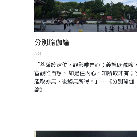
分別瑜伽論
八 08
「菩薩於定位，觀影唯是心；義想既滅除
審觀唯自想。 如是住內心，知所取非有；
能取亦無，後觸無所得。」---《分別瑜伽
論》
panasonic Let's note LX3