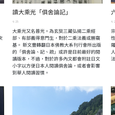
讀大乘光「俱舍論記」
七 25
七 
，
大乘光又名普光。為玄奘三藏弘揚二乘經
次
部、有部義得意門生，對於二乘法義或勝窺
基。 新文豐轉翻日本佛教大系刊行會所出版
的「俱舍論、記、疏」或許是目前最好的閱
讀版本，不過，對於許多內文都會附註日文
小字以方便日本人閱讀俱舍論，或者會影響
到華人閱讀習慣。
台灣陽明山
Gr