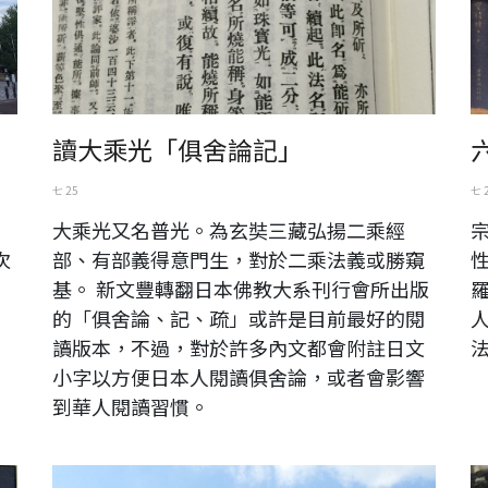
讀大乘光「俱舍論記」
七 25
七 
，
大乘光又名普光。為玄奘三藏弘揚二乘經
次
部、有部義得意門生，對於二乘法義或勝窺
基。 新文豐轉翻日本佛教大系刊行會所出版
的「俱舍論、記、疏」或許是目前最好的閱
讀版本，不過，對於許多內文都會附註日文
小字以方便日本人閱讀俱舍論，或者會影響
到華人閱讀習慣。
台灣陽明山
Gr