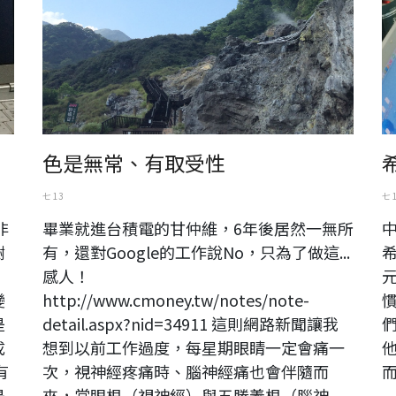
色是無常、有取受性
七 13
七 
非
畢業就進台積電的甘仲維，6年後居然一無所
樹
有，還對Google的工作說No，只為了做這...
希
感人！
元
變
http://www.cmoney.tw/notes/note-
是
detail.aspx?nid=34911 這則網路新聞讓我
成
想到以前工作過度，每星期眼睛一定會痛一
有
次，視神經疼痛時、腦神經痛也會伴隨而
是
來，當眼根（視神經）與五勝義根（腦神