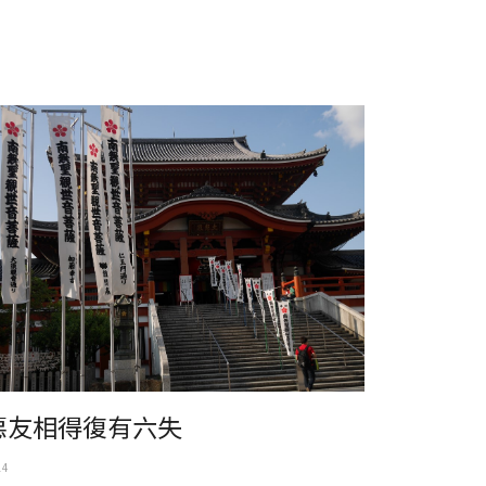
本。愛知縣。名古屋。大須觀音
惡友相得復有六失
14