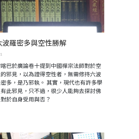
六波羅密多與空性勝解
21
宗喀巴於廣論卷十提到中國禪宗法師對於空
性的邪見，以為證得空性者，無需修持六波
羅密多，是乃邪執。 其實，現代也有許多學
人有此邪見，只不過，很少人能夠去探討佛
法對於自身受用與否？
eek crisis