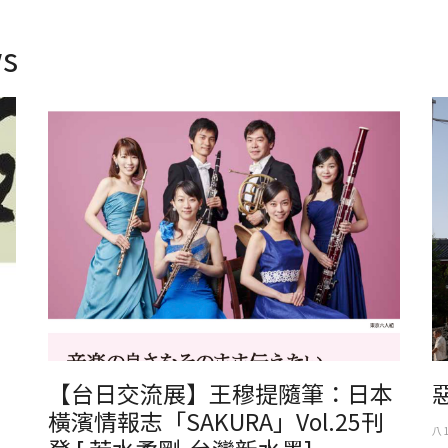
s
日本橫濱情報志「SAKURA」Vol.25刊登日本儒墨堂株式會社,
日
台灣虎之助數位科技社長 王穆提 先生 [ 若水柔剛-台灣新水墨]
文章
【台日交流展】王穆提隨筆：日本
橫濱情報志「SAKURA」Vol.25刊
八 