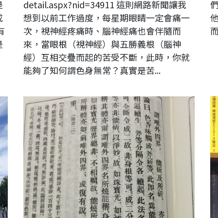
是
detail.aspx?nid=34911 這則網路新聞讓我
成
想到以前工作過度，每星期眼睛一定會痛一
有
次，視神經疼痛時、腦神經痛也會伴隨而
是
來，當眼根（視神經）與五勝義根（腦神
經）互相交疊而起的苦受不斷，此時，你就
能夠了知何謂色身無常？真實是苦...
佛教大系俱舍論
m
慣