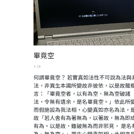
畢竟空
七 18
何謂畢竟空？ 若實真如法性不可說為法與
法，非異生本識所變故非彼依，以是故龍
言：「畢竟空者，以有為空、無為空破諸
法，令無有遺余，是名畢竟空。」依此所
而假施設為我法相，心變真如亦名為法，
故「若人舍有為著無為，以著故，無為即
有為。以是故，雖破無為而非邪見， 是名
為、無為空。」眾生心變真如相，此相亦