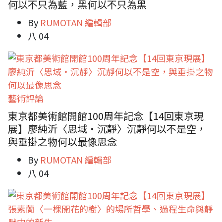
何以不只為藍，黑何以不只為黑
By
RUMOTAN 編輯部
八 04
藝術評論
東京都美術館開館100周年記念【14回東京現
展】廖純沂〈思域・沉靜〉沉靜何以不是空，
與垂掛之物何以最像思念
By
RUMOTAN 編輯部
八 04