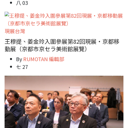
八 03
現展台灣
王穆提、姜金玲入圍參展第82回現展・京都移
動展（京都市京セラ美術館展覽）
By
RUMOTAN 編輯部
七 27