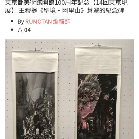
東京都美術館開館100周年記念【14回東京現
展】 王穆提《聖境・阿里山》蒼翠的紀念碑
By
RUMOTAN 編輯部
八 04