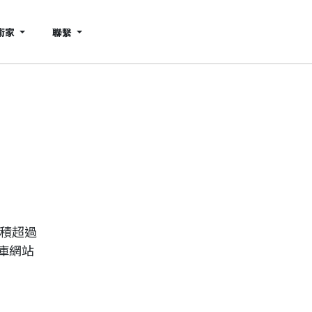
術家
聯繫
累積超過
庫網站