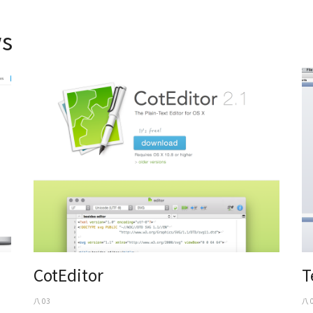
s
CotEditor
Te
CotEditor
T
八 03
八 