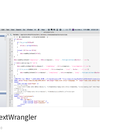
xtWrangler
extWrangler
03