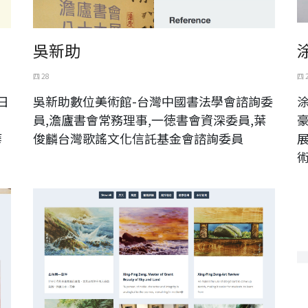
吳新助
四 28
四 
日
吳新助數位美術館-台灣中國書法學會諮詢委
員,澹廬書會常務理事,一徳書會資深委員,葉
華
俊麟台灣歌謠文化信託基金會諮詢委員