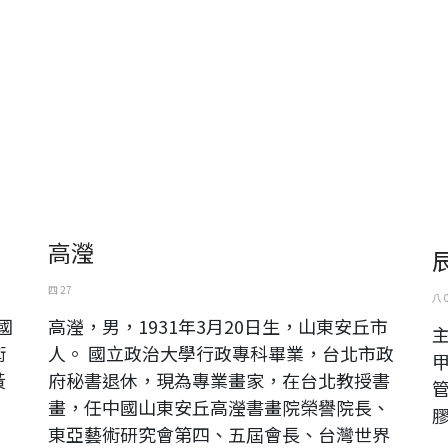
高瀅
四 27
八 
國
高瀅，男，1931年3月20日生，山東安丘市
術
人。 國立政治大學行政專科畢業，台北市政
黃
府秘書退休，現為專業畫家，在台北教授書
管
畫，任中國山東安丘高瀅書畫院榮譽院長、
東亞藝術研究會第四、五屆會長、台灣世界