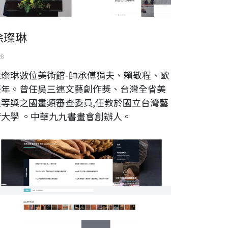
涂璨琳
28
涂璨琳數位美術館-師承傅狷夫、賴敬程、歐
豪年。曾任吳三連文藝創作獎、台灣全省美
展等獎之國畫類審查委員,任教於國立台灣藝
術大學 。中華九九書畫會創辦人。