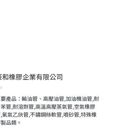
辰和橡膠企業有限公司
07
主要產品：輸油管、高壓油管,加油機油管,耐
甲苯管,耐溶劑管,高溫高壓蒸氣管,空氣橡膠
,氧氣乙炔管,不鏽鋼絲軟管,噴砂管,特殊橡
膠製品類。