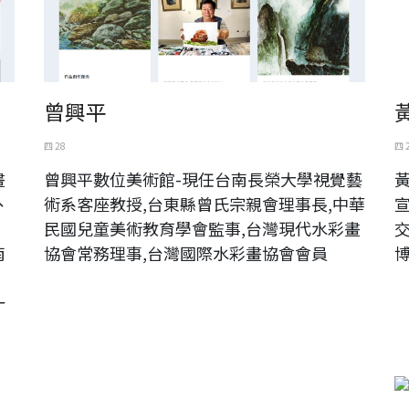
曾興平
四 28
四 
畫
曾興平數位美術館-現任台南長榮大學視覺藝
、
術系客座教授,台東縣曾氏宗親會理事長,中華
民國兒童美術教育學會監事,台灣現代水彩畫
南
協會常務理事,台灣國際水彩畫協會會員
一
辰