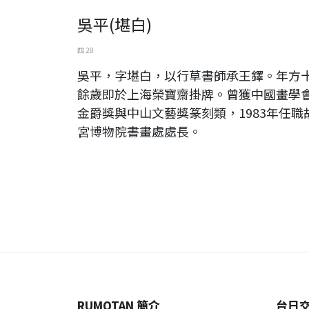
吳平(堪白)
四 28
吳平，字堪白，以行草書師承王鐸。年方
餘歲即於上海榮寶齋掛牌。曾獲中國畫學
金爵獎與中山文藝獎篆刻類，1983年任職
宮博物院書畫處處長。
RUMOTAN 簡介
台日