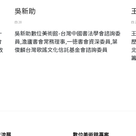
吳新助
四 28
四 
十
吳新助數位美術館-台灣中國書法學會諮詢委
會
員,澹廬書會常務理事,一徳書會資深委員,葉
故
俊麟台灣歌謠文化信託基金會諮詢委員
交流展
數位美術館專案