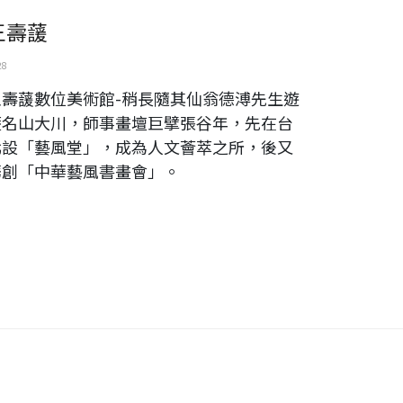
王壽蘐
28
王壽蘐數位美術館-稍長隨其仙翁德溥先生遊
歷名山大川，師事畫壇巨擘張谷年，先在台
北設「藝風堂」，成為人文薈萃之所，後又
籌創「中華藝風書畫會」。