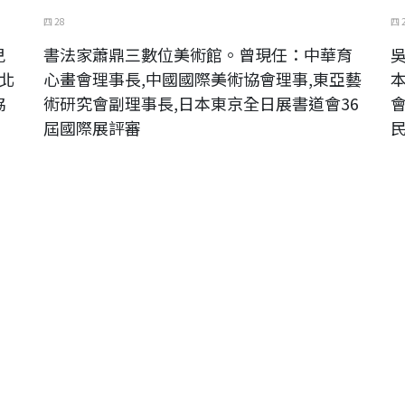
四 28
四 
兒
書法家蕭鼎三數位美術館。曾現任：中華育
北
心畫會理事長,中國國際美術協會理事,東亞藝
協
術研究會副理事長,日本東京全日展書道會36
屆國際展評審