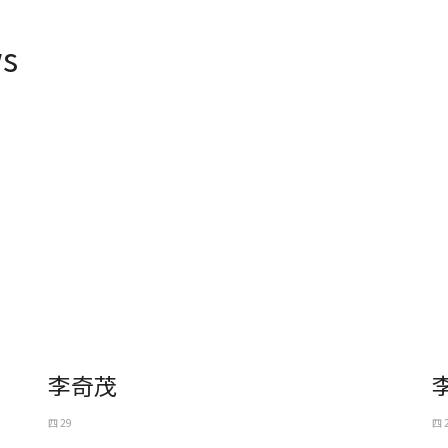
s
李奇茂
四 29
四 