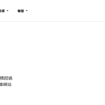
術家
聯繫
累積超過
庫網站