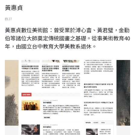
黃惠貞
四 27
黃惠貞數位美術館：曾受業於溥心畬、黃君璧，金勤
伯等諸位大師奠定傳統國畫之基礎。從事美術教育40
年，由國立台中教育大學美教系退休。