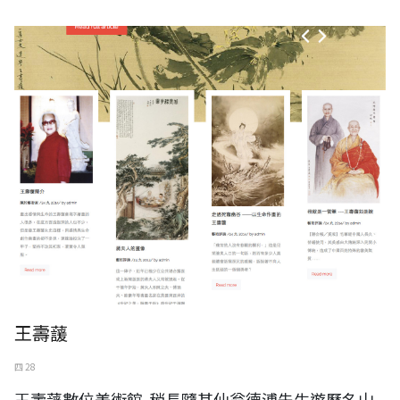
王壽蘐
四 28
王壽蘐數位美術館-稍長隨其仙翁德溥先生遊歷名山