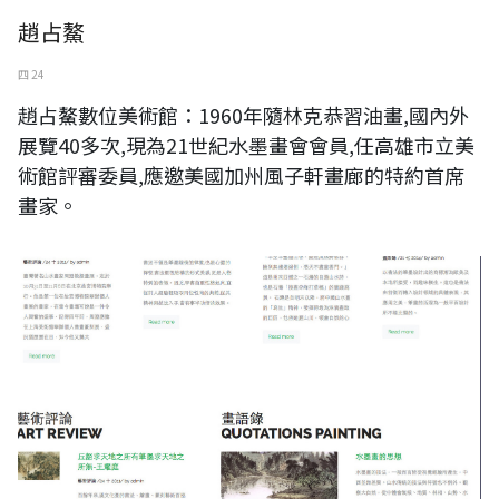
趙占鰲
四 24
趙占鰲數位美術館：1960年隨林克恭習油畫,國內外
展覽40多次,現為21世紀水墨畫會會員,任高雄市立美
術館評審委員,應邀美國加州風子軒畫廊的特約首席
畫家。