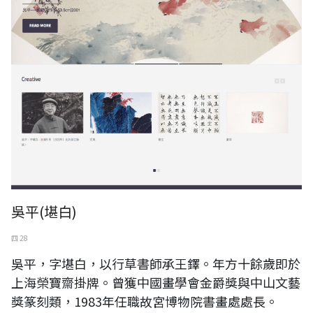
吳平(堪白)
四 28
吳平，字堪白，以行草書師承王鐸。年方十餘歲即於
上海榮寶齋掛牌。曾獲中國畫學會金爵獎與中山文藝
獎篆刻類，1983年任職故宮博物院書畫處處長。