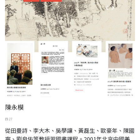
陳永模
四 27
從田曼詩、李大木、吳學讓、黃磊生、歐豪年、陳國
寧、劉良佑等教授習國畫課程。2001年北京中國美