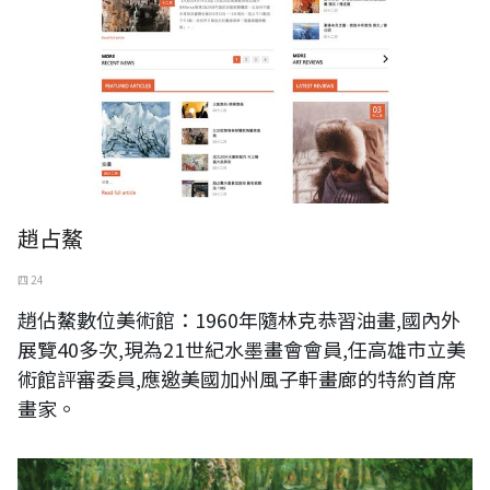
趙占鰲
四 24
趙佔鰲數位美術館：1960年隨林克恭習油畫,國內外
展覽40多次,現為21世紀水墨畫會會員,任高雄市立美
術館評審委員,應邀美國加州風子軒畫廊的特約首席
畫家。