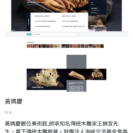
黃媽慶
四 28
黃媽慶數位美術館,師承知名傳統木雕家王錦宣先
生，奠下傳統木雕根基。財團法人海峽交流基金會典