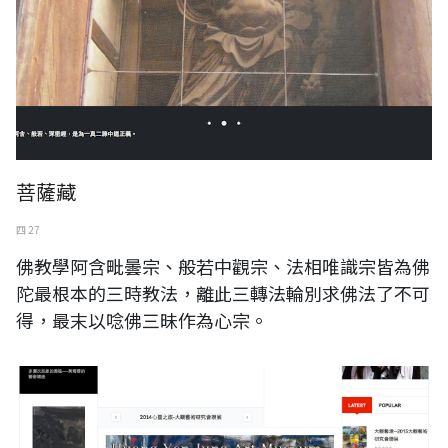
菩薩藏
四 27
佛教學阿含毗曇宗、般若中觀宗、法相唯識宗皆為佛
陀最根本的三時教法，離此三轉法輪別求佛法了不可
得，最末以唸佛三昧作為心宗。