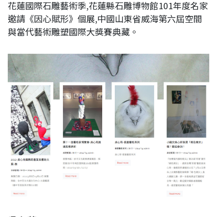
花蓮國際石雕藝術季,花蓮縣石雕博物館101年度名家
邀請《因心賦形》個展,中國山東省威海第六屆空間
與當代藝術雕塑國際大獎賽典藏。