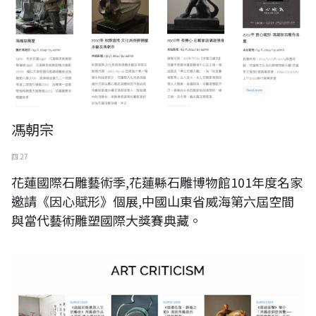
馮朝宗
四 27
花蓮國際石雕藝術季,花蓮縣石雕博物館101年度名家
邀請《因心賦形》個展,中國山東省威海第六屆空間
與當代藝術雕塑國際大獎賽典藏。