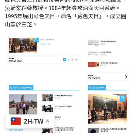
吳毓棠釉藥教授。1984年起專攻油滴天目茶碗。
1995年燒出彩色天目，命名「藏色天目」，成立圓
山窯於三芝。
ZH-TW