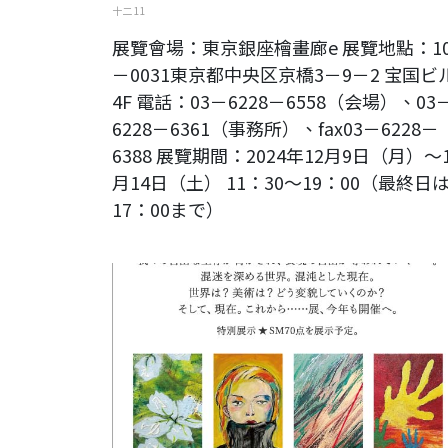
十二 11
展覽會場：東京銀座檜畫廊e 展覽地點：10
－0031東京都中央区京橋3－9－2 宝国ビ
4F 電話：03－6228－6558（会場）、03
6228－6361（事務所）、fax03－6228－
6388 展覽期間：2024年12月9日（月）～
月14日（土） 11：30～19：00（最終日
17：00まで）
《現在。和未來……展》2024