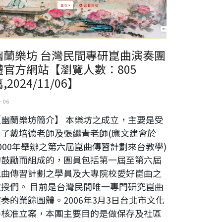
幽蘭樂坊 台灣民間專研崑曲演奏團
體官方網站【瀏覽人數：805
,2024/11/06】
 06
【幽蘭樂坊簡介】 本樂坊之成立，主要是受
到了戴培德老師及張繼青老師(應文建會於
000年舉辦之第六屆崑曲傳習計劃來台教學)
的鼓勵而組成的，團員包括第一屆至第六屆
崑曲傳習計劃之學員及大專院校愛好崑曲之
教授們。 目前是台灣民間唯一專門研究崑曲
奏的業餘團體。2006年3月3日台北市文化
局核准立案，本團主要目的是做保存及社區