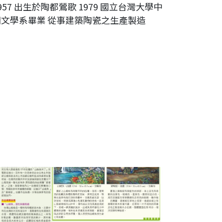
957 出生於陶都鶯歌 1979 國立台灣大學中
國文學系畢業 從事建築陶瓷之生產製造
灣技師報第1452期，賞析「山椒魚及黃喉貂」油畫作品之