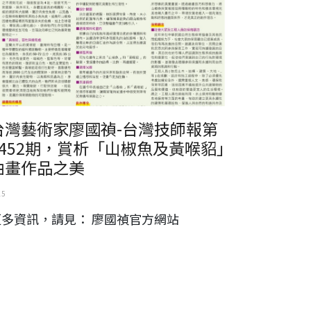
台灣藝術家廖國禎-台灣技師報第
1452期，賞析「山椒魚及黃喉貂」
油畫作品之美
15
更多資訊，請見： 廖國禎官方網站