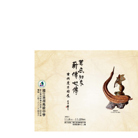
莫忘初衷，薪傳心傳-黃媽慶木雕展