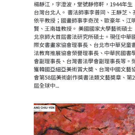
楊靜江，字澄波，堂號靜修軒，1944年生
台灣台北人。 書法師事李普同、王靜芝、
依平教授；國畫師事李奇茂、歐豪年、江
賢、王南雄教授。 美國國家大學藝術碩士
北京師大首屆書法研究所碩士。現任中華
際女書畫家協會理事長、台北市中華兒童
法教育推展協會榮譽理事長、中華民國書
會副理事長、台灣書法學會副理事長等。
獲韓國亞細亞美術賞大奬、台灣中國文藝
會第58屆美術創作獎書法類文藝奬章、第2
屆全球中...
【瀏覽人數：三百六十八萬】黃秋燕 HUANG CHIU-YEN 官
網站