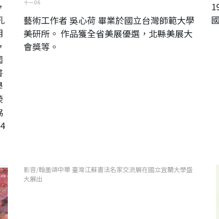
十一 06
，
1
孔
藝術工作者 吳心荷 畢業於國立台灣師範大學
明
美研所。 作品獲全省美展優選，北縣美展大
，
會獎等。
國
書
學
榮
協
4
方
影音/翰墨頌中華 臺灣江蘇書法名家交流展在國立宜蘭大學盛
台
大展出
美