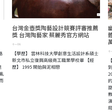
》
台灣金壺獎陶藝設計競賽評審推薦
獎 台灣陶藝家 蔡麗秀官方網站
萬
十一 06
十一
略
【學歷】 雲林科技大學創意生活設計系碩士
新北市私立復興高級商工職業學校畢 【經
達
歷】 1995 開始與泥相戀
混亂
2
而
演