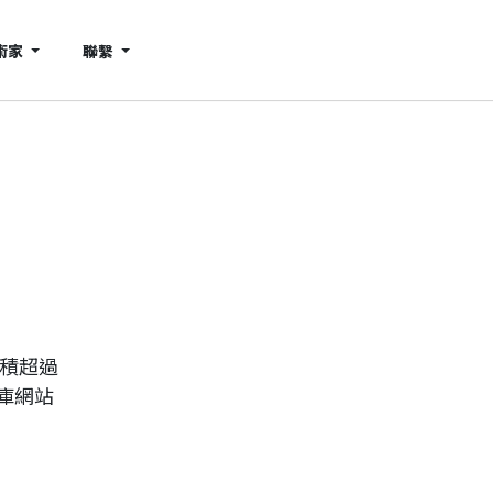
術家
聯繫
累積超過
庫網站