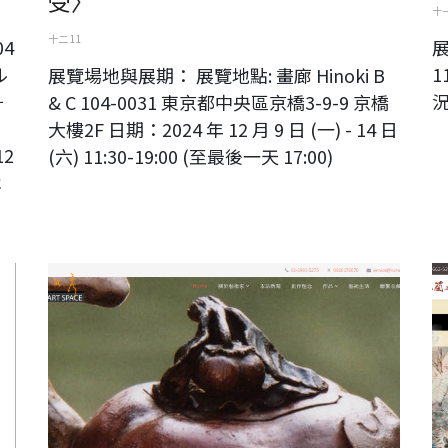
受〉
十一
十二 11
4
展
ル
1
展覽場地與展期： 展覽地點: 畫廊 Hinoki B
－
& C 104-0031 東京都中央區京橋3-9-9 京橋
大樓2F 日期：2024 年 12 月 9 日 (一) - 14 日
12
(六) 11:30-19:00 (至最後一天 17:00)
は
台灣陶藝家 蔡麗秀官方網站
幽