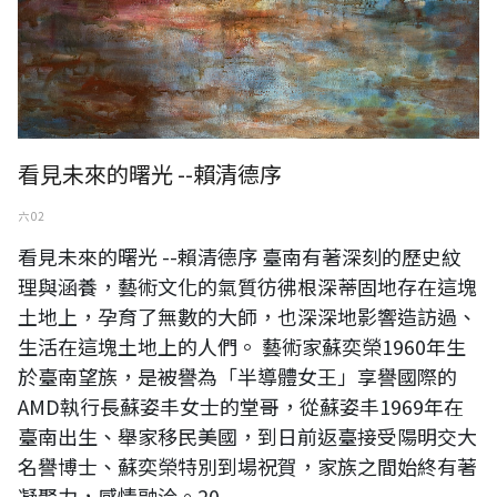
看見未來的曙光 --賴清德序
六 02
看見未來的曙光 --賴清德序 臺南有著深刻的歷史紋
理與涵養，藝術文化的氣質彷彿根深蒂固地存在這塊
土地上，孕育了無數的大師，也深深地影響造訪過、
生活在這塊土地上的人們。 藝術家蘇奕榮1960年生
於臺南望族，是被譽為「半導體女王」享譽國際的
AMD執行長蘇姿丰女士的堂哥，從蘇姿丰1969年在
臺南出生、舉家移民美國，到日前返臺接受陽明交大
名譽博士、蘇奕榮特別到場祝賀，家族之間始終有著
凝聚力，感情融洽。20...