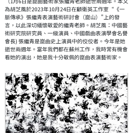
（1月6日是崑曲藝術家張繼青老師逝世兩週年。本文
為胡芝風於2023年10月24日在顧衛英工作室“《一
脈傳承》張繼青表演藝術研討會（崑山）"上的發
言，以此深切緬懷敬愛的繼青老師。胡芝風：中國藝
術研究院研究員、一級演員、中國戲曲表演學會名譽
會長) 張繼青是崑曲史上演員中的佼佼者。今年是她
逝世兩週年。當年我們都在蘇州工作，我時常有機會
看她的演出，她是我十分敬佩的崑曲表演藝術家。
廖義銘教授哲學詩書畫展