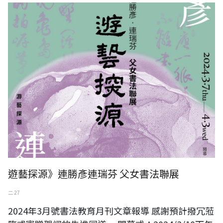
遊藝探源》連勝彥連瑞芬 父女書法聯展
二 27
2024年3月號書法教育月刊文章報導 感謝預計撥冗蒞