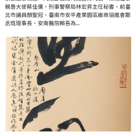
親善大使蔡佳儒、刑事警察局林宏昇主任秘書、前臺
北市議員顏聖冠、臺南市安平產業園區廠商協進會鄭
丞焜理事長、安南醫院賴吾為...