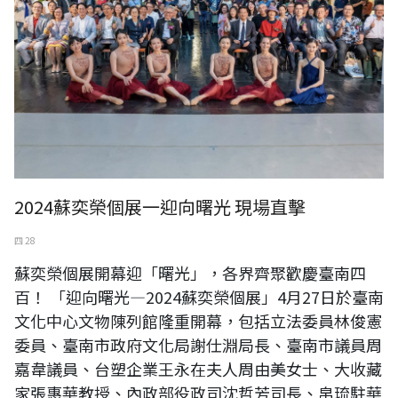
2024蘇奕榮個展一迎向曙光 現場直擊
四 28
蘇奕榮個展開幕迎「曙光」，各界齊聚歡慶臺南四
百！ 「迎向曙光—2024蘇奕榮個展」4月27日於臺南
文化中心文物陳列館隆重開幕，包括立法委員林俊憲
委員、臺南市政府文化局謝仕淵局長、臺南市議員周
嘉韋議員、台塑企業王永在夫人周由美女士、大收藏
家張惠華教授、內政部役政司沈哲芳司長、帛琉駐華