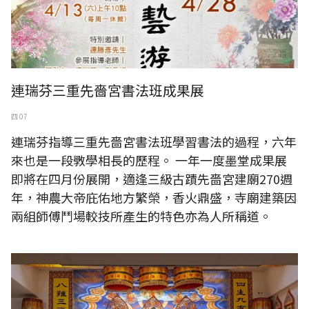
連瑞芬三重先嗇宮書法班成果展
四 07
連瑞芬指導三重先嗇宮書法班學習書法的過程，六年
來也是一段斆學相長的歷程。 一年一度墨堂成果展
即將在四月份展開，適逢三級古蹟先嗇宮建廟270週
年，神農大帝庇佑地方繁榮，香火鼎盛，寺廟建築因
兩組師傅鬥場較技所產生的特色亦為人所稱道。
2024年王瓊儒居士佛事