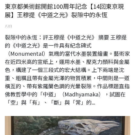
東京都美術館開館100周年記念【14回東京現
展】王穆提《中道之光》裂隙中的永恆
八 03
裂隙中的永恆：評王穆提《中道之光》 摘要 王穆提
的《中道之光》是一件具有紀念碑式
（Monumental）氣魄的當代水墨裝置繪畫。藝術家
在近四米高的宣紙上，運用水墨、壓克力顏料與金屬
色，構建了一個三段式的宏大結構。上下兩端是沈
重、粗糲且帶有金屬光澤的物質積累，中間則是一道
橫亙的、帶有紫羅蘭色調的光暈裂隙。作品標題直指
佛教哲學中的「中道」（Madhyamaka），試圖在
「空」與「有」、「斷」與「常」的...