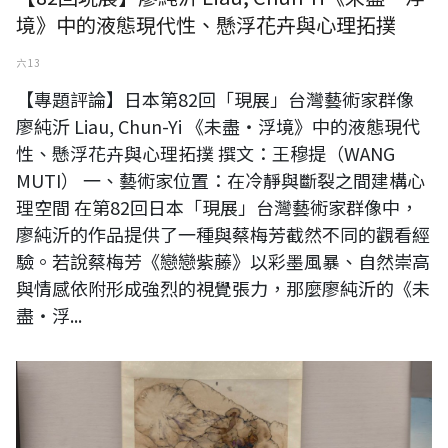
境》中的液態現代性、懸浮花卉與心理拓撲
六 13
【專題評論】日本第82回「現展」台灣藝術家群像
廖純沂 Liau, Chun-Yi 《未盡・浮境》中的液態現代
性、懸浮花卉與心理拓撲 撰文：王穆提（WANG
MUTI） 一、藝術家位置：在冷靜與斷裂之間建構心
理空間 在第82回日本「現展」台灣藝術家群像中，
廖純沂的作品提供了一種與蔡梅芳截然不同的觀看經
驗。若說蔡梅芳《戀戀紫藤》以彩墨風暴、自然崇高
與情感依附形成強烈的視覺張力，那麼廖純沂的《未
盡・浮...