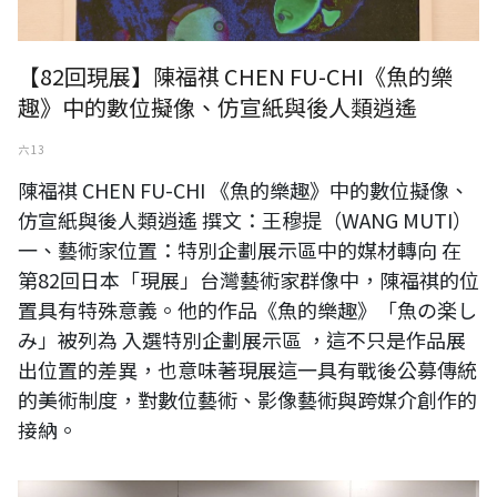
【82回現展】陳福祺 CHEN FU-CHI《魚的樂
趣》中的數位擬像、仿宣紙與後人類逍遙
六 13
陳福祺 CHEN FU-CHI 《魚的樂趣》中的數位擬像、
仿宣紙與後人類逍遙 撰文：王穆提（WANG MUTI）
一、藝術家位置：特別企劃展示區中的媒材轉向 在
第82回日本「現展」台灣藝術家群像中，陳福祺的位
置具有特殊意義。他的作品《魚的樂趣》「魚の楽し
み」被列為 入選特別企劃展示區 ，這不只是作品展
出位置的差異，也意味著現展這一具有戰後公募傳統
的美術制度，對數位藝術、影像藝術與跨媒介創作的
接納。