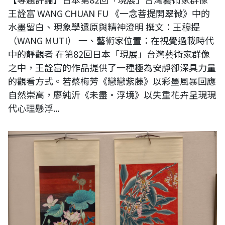
王詮富 WANG CHUAN FU 《一念菩提開翠微》中的
水墨留白、現象學還原與精神澄明 撰文：王穆提
（WANG MUTI） 一、藝術家位置：在視覺過載時代
中的靜觀者 在第82回日本「現展」台灣藝術家群像
之中，王詮富的作品提供了一種極為安靜卻深具力量
的觀看方式。若蔡梅芳《戀戀紫藤》以彩墨風暴回應
自然崇高，廖純沂《未盡・浮境》以失重花卉呈現現
代心理懸浮...