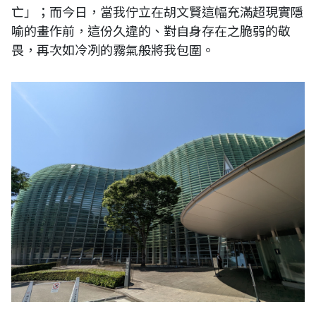
亡」；而今日，當我佇立在胡文賢這幅充滿超現實隱
喻的畫作前，這份久違的、對自身存在之脆弱的敬
畏，再次如冷冽的霧氣般將我包圍。