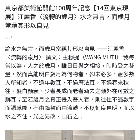
東京都美術館開館100周年記念【14回東京現
展】江麗香〈流轉的歲月〉水之無言，而歲月
常藉其形以自見
八 04
論水之無言，而歲月常藉其形以自見 ——江麗香
〈流轉的歲月〉 撰文：王穆提（WANG MUTI） 我每
常以為，人之於歲月，雖日日與之相接，時時受之裁
量，然而真能明白歲月為何物者，卻未必多，蓋多數
人所知者，不過年數耳，不過曆法耳，不過春來秋
往、髮白顏衰、少者長成而老者漸去之類外在可數之
跡耳；至若歲月之真正侵入吾人者，則往往不憑數字
而憑感觸，不由鐘鼓而由流轉，不以刻度自明，而以
水之不住、光之易改、山石之...