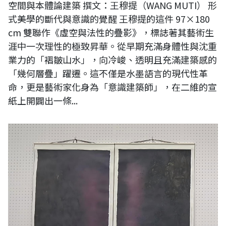
空間與本體論建築 撰文：王穆提（WANG MUTI） 形
式美學的斷代與意識的覺醒 王穆提的這件 97×180
cm 雙聯作《虛空與法性的疊影》，標誌著其藝術生
涯中一次理性的極致昇華。從早期充滿身體性與沈重
業力的「褶皺山水」，向冷峻、透明且充滿建築感的
「幾何層疊」躍遷。這不僅是水墨語言的現代性革
命，更是藝術家化身為「意識建築師」，在二維的宣
紙上開闢出一條...