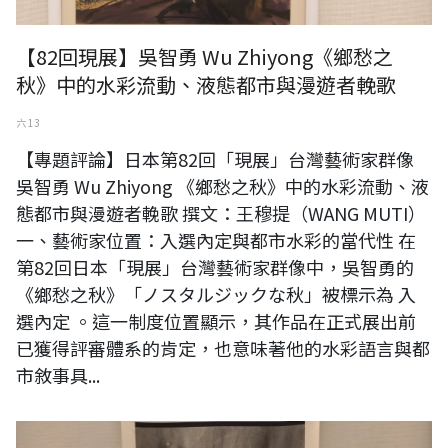
【82回現展】吳智勇 Wu Zhiyong《鄉愁之
秋》中的水彩流動、液態都市與漫遊者輓歌
六 13
【專題評論】日本第82回「現展」台灣藝術家群像
吳智勇 Wu Zhiyong 《鄉愁之秋》中的水彩流動、液
態都市與漫遊者輓歌 撰文：王穆提（WANG MUTI）
一、藝術家位置：入選內定與都市水彩的當代性 在
第82回日本「現展」台灣藝術家群像中，吳智勇的
《鄉愁之秋》「ノスタルジックな秋」被標示為 入
選內定 。這一制度位置顯示，其作品在正式展出前
已獲得評審體系的肯定，也意味著他的水彩語言與都
市敘事具...