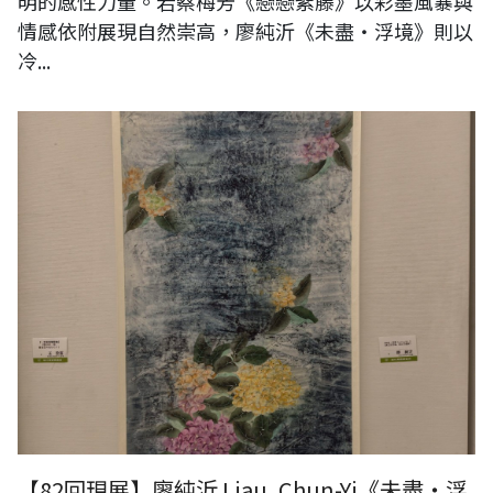
明的感性力量。若蔡梅芳《戀戀紫藤》以彩墨風暴與
情感依附展現自然崇高，廖純沂《未盡・浮境》則以
冷...
【82回現展】廖純沂 Liau, Chun-Yi《未盡・浮