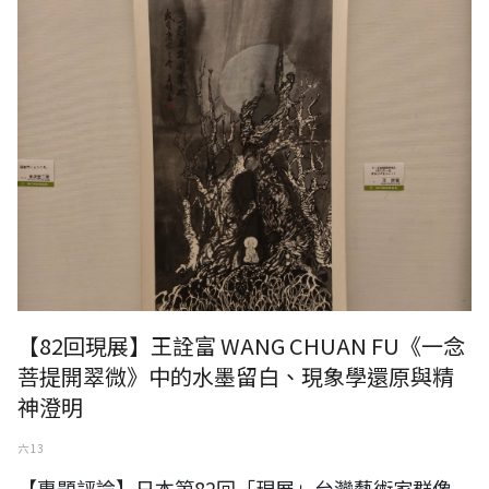
【82回現展】王詮富 WANG CHUAN FU《一念
菩提開翠微》中的水墨留白、現象學還原與精
神澄明
六 13
【專題評論】日本第82回「現展」台灣藝術家群像