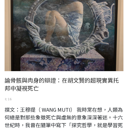
論骨骸與肉身的辯證：在胡文賢的超現實異托
邦中凝視死亡
七 16
撰文：王穆提（ WANG MUTI） 我時常在想，人類為
何總是對那些象徵死亡與虛無的意象深深著迷。十六
世紀時，我曾在隨筆中寫下「探究哲學，就是學習死