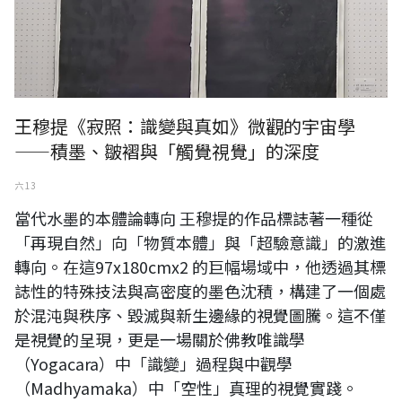
王穆提《寂照：識變與真如》微觀的宇宙學
——積墨、皺褶與「觸覺視覺」的深度
六 13
當代水墨的本體論轉向 王穆提的作品標誌著一種從
「再現自然」向「物質本體」與「超驗意識」的激進
轉向。在這97x180cmx2 的巨幅場域中，他透過其標
誌性的特殊技法與高密度的墨色沈積，構建了一個處
於混沌與秩序、毀滅與新生邊緣的視覺圖騰。這不僅
是視覺的呈現，更是一場關於佛教唯識學
（Yogacara）中「識變」過程與中觀學
（Madhyamaka）中「空性」真理的視覺實踐。