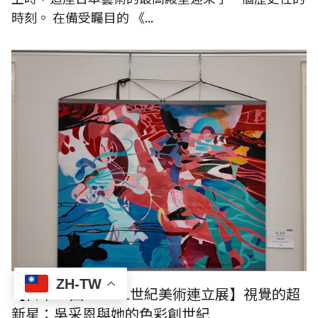
時刻。 在備受矚目的 《...
ZH-TW
【日本24回NAU21世紀美術連立展】視覺的超
新星：吳采恩與她的色彩創世紀