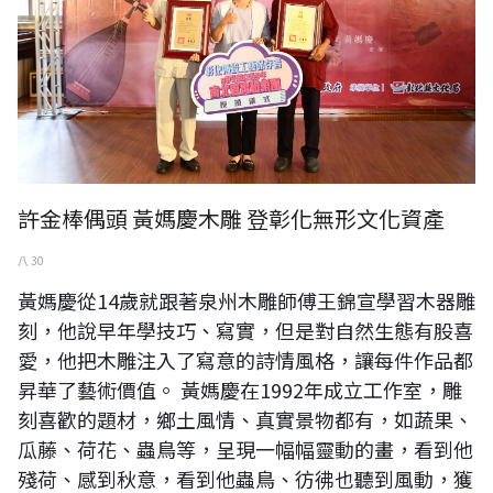
許金棒偶頭 黃媽慶木雕 登彰化無形文化資產
八 30
黃媽慶從14歲就跟著泉州木雕師傅王錦宣學習木器雕
刻，他說早年學技巧、寫實，但是對自然生態有股喜
愛，他把木雕注入了寫意的詩情風格，讓每件作品都
昇華了藝術價值。 黃媽慶在1992年成立工作室，雕
刻喜歡的題材，鄉土風情、真實景物都有，如蔬果、
瓜藤、荷花、蟲鳥等，呈現一幅幅靈動的畫，看到他
殘荷、感到秋意，看到他蟲鳥、彷彿也聽到風動，獲