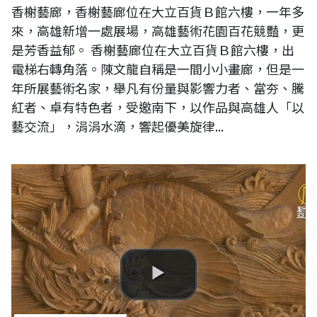
香榭藝廊，香榭藝廊位在大立百貨Ｂ館六樓，一年多
來，高雄新增一處展場，高雄藝術花園百花競豔，更
是芳香益郁。 香榭藝廊位在大立百貨Ｂ館六樓，出
電梯右轉角落。陳文龍自稱是一間小小畫廊，但是一
年所展藝術名家，舉凡有份量與影響力者、當夯、騰
紅者、卓有特色者，受邀南下，以作品與高雄人「以
藝交流」，涓涓水滴，響起優美旋律...
堅持傳統木雕近一甲子 黃媽慶獲彰化文化局肯定