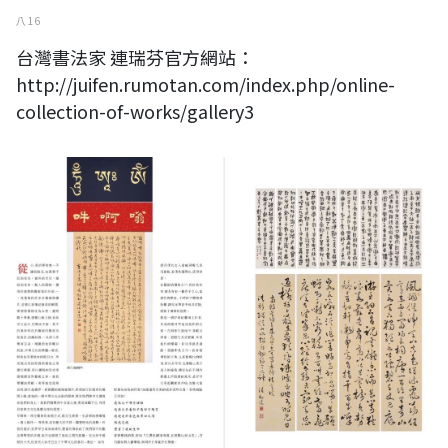
八 16
台灣書法家 連瑞芬官方網站：
http://juifen.rumotan.com/index.php/online-
collection-of-works/gallery3