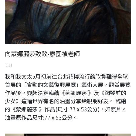
向蒙娜麗莎致敬-廖國禎老師
七 13
我和我太太5月初前往台北花博流行館欣賞難得全球
首展的「會動的文藝復興展覽」藝術大展，觀賞展覽
作品後，興起決定臨繪《蒙娜麗莎 》及《鋼琴前的
少女》這幅世界有名的油畫分享給親朋好友。 臨繪
的《蒙娜麗莎 》作品(尺寸:77 x 53公分)，如照片。
油畫原作品尺寸:77 x 53公分。