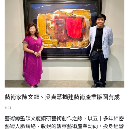
2022年「香榭藝廊名家百號邀請展」三日開幕，董事長吳貞慧與藝術總
監陳文龍。（陳文龍提供）
藝術家陳文龍、吳貞慧擴建藝術產業版圖有成
七 11
藝術總監陳文龍鑽研藝術創作之餘，以五十多年綿密
藝術人脈網絡、敏銳的觀察藝術產業動向，投身經營