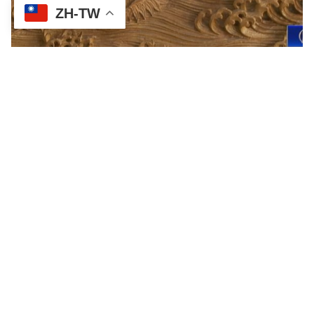
ZH-TW
堅持傳統木雕近一甲子 黃媽慶獲彰化文化局肯
定
六 07
【新唐人亞太台 2022 年 06 月 07 日訊】有討海人背
景的木雕工作者 黃媽慶，14歲當學徒，從事木工雕
刻工藝技術將近一甲子，最近被彰化縣文化局新增認
定為傳統工藝技術保存者，黃媽慶表示，自己的責任
加重了，並將作品視為公共財，希望將木雕這項傳統
技藝透過作品展示給世人，永久流傳下去。 用鉛筆
畫出一隻魚的輪廓，再拿起雕刻刀當畫筆，木板當畫
布，沒多久一條魚的輪廓逐漸浮現出來，別看這6、7
坪大的工作室...