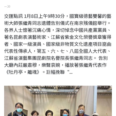
一 20
交匯點訊 1月8日上午9時30分，國寶級德藝雙馨的藝
術大師張繼青同志遺體告別儀式在南京殯儀館舉行。
各界人士懷著沉痛心情，深切悼念中國共產黨黨員、
著名昆劇表演藝術家、江蘇省紫金文化榮譽獎章獲得
者、國家一級演員、國家級非物質文化遺產項目崑曲
代表性傳承人，第五、六、七、八屆全國人大代表、
江蘇省演藝集團昆劇院名譽院長張繼青同志。 告別
大廳內莊嚴肅穆，樂聲哀婉，播放著張繼青代表作
《牡丹亭·離魂》。巨幅挽聯“...
前內政部長張博雅與藝術家黃媽慶合影