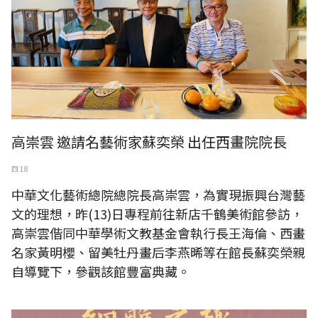
高崇雲 邀請名藝術家蘇奕榮 出任西畫院院長
四 18
中華文化藝術總院總院長高崇雲，為實現振興台灣藝
文的理想，昨(13)日專程前往新店千鶴美術館參訪，
高崇雲偕同中華學術文教基金會執行長王海倫、西畫
名家黃明櫻、留美牡丹畫后李燕晞等在館長蘇奕榮親
自導覽下，參觀該館豐富典藏。
黃媽慶木雕畫展一細雕之趣