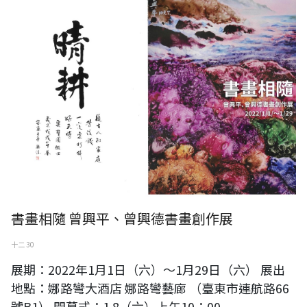
書畫相隨 曾興平、曾興德書畫創作展
十二 30
展期：2022年1月1日（六）～1月29日（六） 展出
地點：娜路彎大酒店 娜路彎藝廊 （臺東市連航路66
號B1） 開幕式：1.8（六）上午10：00