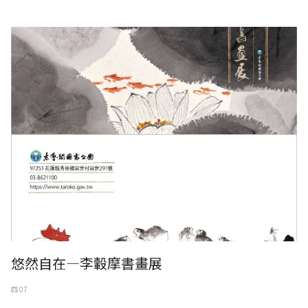
悠然自在—李轂摩書畫展，太魯閣遊客中心展出至5月16日
悠然自在—李轂摩書畫展
四 07