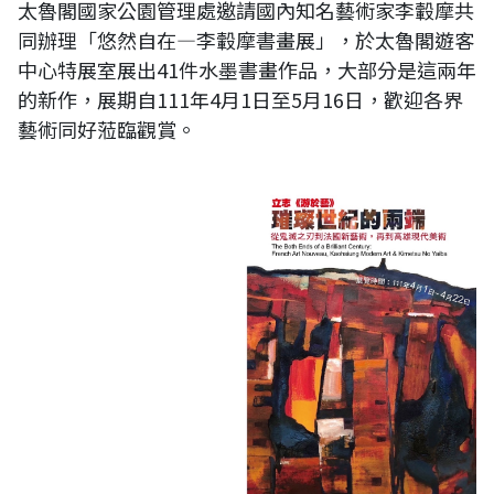
太魯閣國家公園管理處邀請國內知名藝術家李轂摩共
同辦理「悠然自在—李轂摩書畫展」，於太魯閣遊客
中心特展室展出41件水墨書畫作品，大部分是這兩年
的新作，展期自111年4月1日至5月16日，歡迎各界
藝術同好蒞臨觀賞。