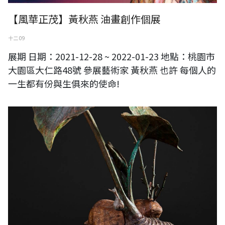
【風華正茂】黃秋燕 油畫創作個展
十二 09
展期 日期：2021-12-28 ~ 2022-01-23 地點：桃園市
大園區大仁路48號 參展藝術家 黃秋燕 也許 每個人的
一生都有份與生俱來的使命!