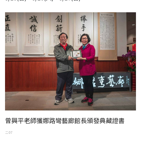
曾興平老師獲娜路彎藝廊館長頒發典藏證書
二 07