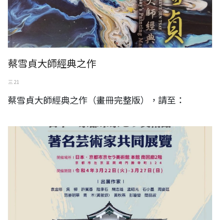
蔡雪貞大師經典之作
三 21
蔡雪貞大師經典之作（畫冊完整版），請至：
2022 (彩り豊かな芸術家たち)著名藝術家共同展覽