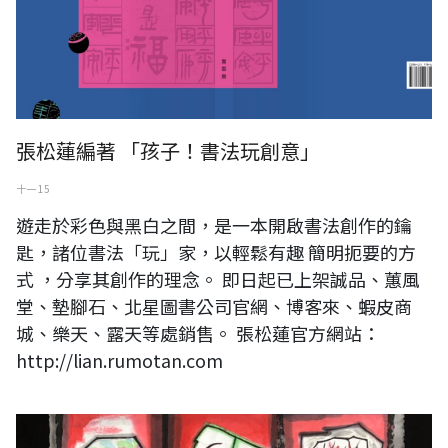
張松蓮編著 「孩子！書法玩創意」
十一 15
遊走於彩色與黑白之間，是一本開啟書法創作的鑰
匙，諸位書法「玩」家，以輕鬆有趣 簡明扼要的方
式 ，分享其創作的理念。 即日起已上架誠品、蕙風
堂、墊腳石、北星圖書公司官網、博客來、蝦皮商
城、樂天、露天等處銷售。 張松蓮官方網站：
http://lian.rumotan.com
墨、汎流行時代－2021國際水墨交流展