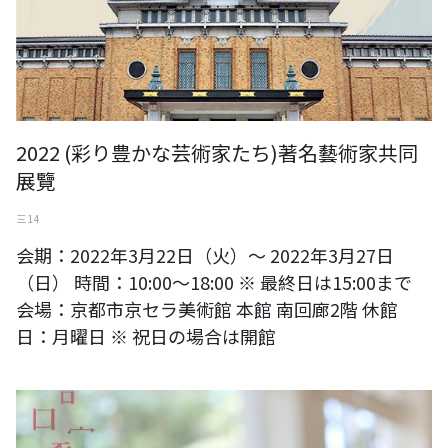
2022 (彩り豊かな芸術家たち)著名藝術家共同
展覽
三 14
会期：2022年3月22日（火）～ 2022年3月27日
（日） 時間：10:00～18:00 ※ 最終日は15:00まで
会場：京都市京セラ美術館 本館 南回廊2階 休館
日：月曜日 ※ 祝日の場合は開館
文化部-嘉義市政府「舞食無刻品生活節」