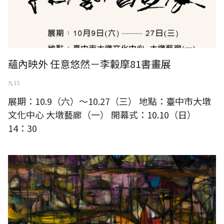
蘊內映外 任意悠然－李轂摩81書畫展
九 15
展期：10.9（六）～10.27（三） 地點：臺中市大墩
文化中心 大墩藝廊（一） 開幕式：10.10（日）
14：30
蘇奕榮---千帆過境 52.5x45 cm