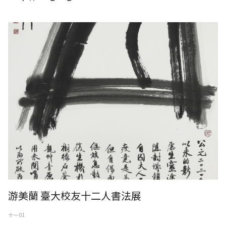
游美蘭---自囚多福
游美蘭 臺大校友十二人書法展
十一 01