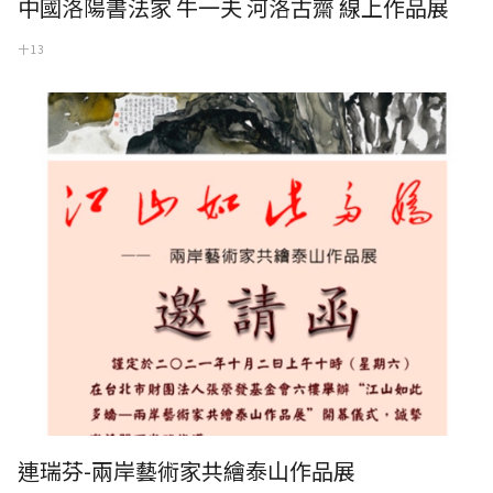
中國洛陽書法家 牛一夫 河洛古齋 線上作品展
十 13
連瑞芬-兩岸藝術家共繪泰山作品展