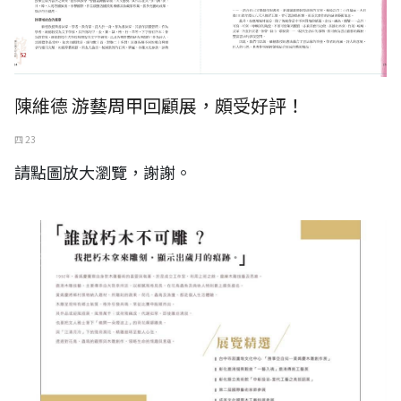
陳維德 游藝周甲回顧展，頗受好評！
四 23
請點圖放大瀏覽，謝謝。
黃媽慶木雕創作展 鉅虹美學藝術空間