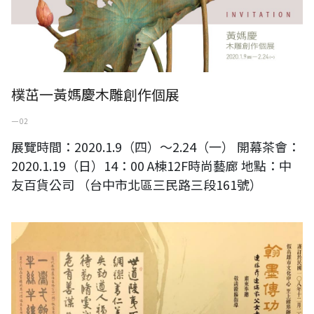
樸茁一黃媽慶木雕創作個展
一 02
展覽時間：2020.1.9（四）～2.24（一） 開幕茶會：
2020.1.19（日）14：00 A棟12F時尚藝廊 地點：中
友百貨公司 （台中市北區三民路三段161號）
翰墨傳功-連勝彦、連瑞芬父女書畫展