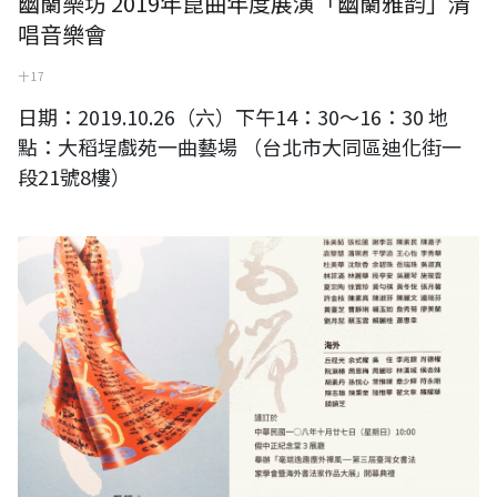
幽蘭樂坊 2019年崑曲年度展演「幽蘭雅韵」清
唱音樂會
十 17
日期：2019.10.26（六）下午14：30～16：30 地
點：大稻埕戲苑一曲藝場 （台北市大同區迪化街一
段21號8樓）
第三屆臺灣女書法家學會暨海外書法家作品大展