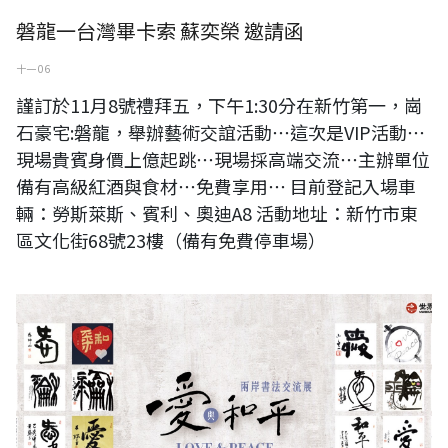
磐龍一台灣畢卡索 蘇奕榮 邀請函
十一 06
謹訂於11月8號禮拜五，下午1:30分在新竹第一，崗
石豪宅:磐龍，舉辦藝術交誼活動⋯這次是VIP活動⋯
現場貴賓身價上億起跳⋯現場採高端交流⋯主辦單位
備有高級紅酒與食材⋯免費享用⋯ 目前登記入場車
輛：勞斯萊斯、賓利、奧迪A8 活動地址：新竹市東
區文化街68號23樓（備有免費停車場）
愛與和平-兩岸書法交流展