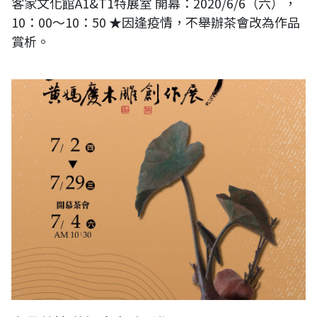
客家文化館A1&T1特展室 開幕：2020/6/6（六），
10：00～10：50 ★因逢疫情，不舉辦茶會改為作品
賞析。
守愚藏拙 黃媽慶木雕創作展