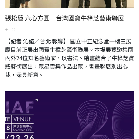
張松蓮 六心方圓 台灣國寶牛樟芝藝術聯展
十一 09
【記者 沁諠／台北 報導】 國立中正紀念堂一樓三展
廳目前正展出國寶牛樟芝藝術聯展。本場展覽邀集國
內外24位知名藝術家，以書法、繪畫結合了牛樟芝實
體藝術展出，眾星雲集作品出眾，書畫聯展別出心
裁，深具新意。
現代水墨畫家連瑞芬參與2018深圳國際藝術博覽會