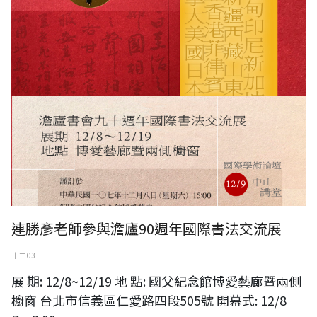
連勝彥老師參與澹廬90週年國際書法交流展
十二 03
展 期: 12/8~12/19 地 點: 國父紀念館博愛藝廊暨兩側
櫥窗 台北市信義區仁愛路四段505號 開幕式: 12/8