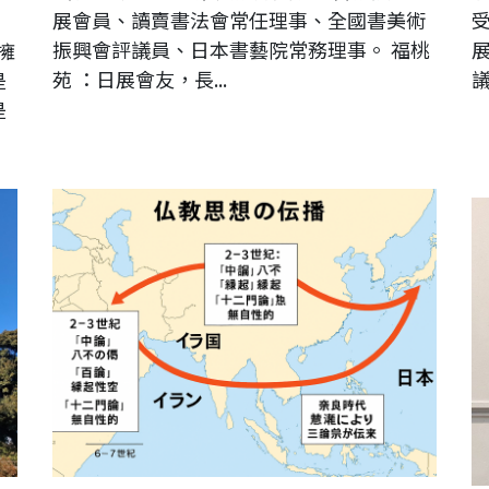
展會員、讀賣書法會常任理事、全國書美術
受
》
振興會評議員、日本書藝院常務理事。 福桃
擁
苑 ：日展會友，長...
議
是
是
王