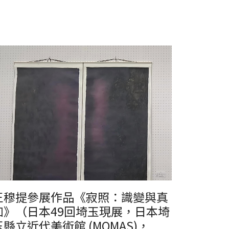
王穆提參展作品《寂照：識變與真
如》（日本49回埼玉現展，日本埼
玉縣立近代美術館 (MOMAS)，