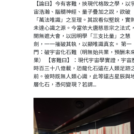
【論曰】今有客難，挾現代格致之學，以
宙浩瀚、腦髓神經、量子疊加之說，欲破
「萬法唯識」之至理。其說看似堅銳，實
未達心識之源。今當依大唐慈恩宗之法式
開無遮大會，以因明學「三支比量」之慧
劍，一一摧破其執，以顯唯識真玄。 第一
門：破宇宙化石難（明無始共業，預酬未
果） 【客難曰】：現代宇宙學實證，宇宙
時百三十八億載，恐龍化石遠在人類足跡
前。彼時既無人類心識，此等遠古星辰與
層化石，憑何變現？若謂...