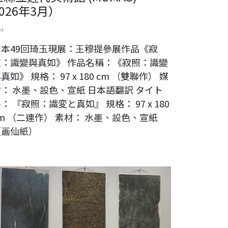
2026年3月）
04
日本49回琦玉現展：王穆提參展作品《寂
照：識變與真如》 作品名稱：《寂照：識變
真如》 規格： 97 x 180 cm （雙聯作） 媒
： 水墨、設色、宣紙 日本語翻訳 タイト
： 『寂照：識変と真如』 規格： 97 x 180
m （二連作） 素材： 水墨、設色、宣紙
（画仙紙）