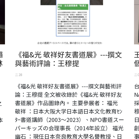
繩
《福&光 敬祥好友書道展》---撰文
林
與藝術評論：王穆提
二 28
二 
《福&光 敬祥好友書道展》---撰文與藝術評
論：王穆提 全文被收錄於《福&光 敬祥好友
N
書道展》作品圖錄內。 主要參展者： 福光
之
敬祥 ：日本大阪大学日本語日本文化教育ｾﾝ
穆
ﾀｰ書道講師（2003～2023）、NPO書道スー
本
パーキッズの会理事長（2014年設立） 福光
幽石 ：現任日本奈良教育大學名譽教授、日
事
。