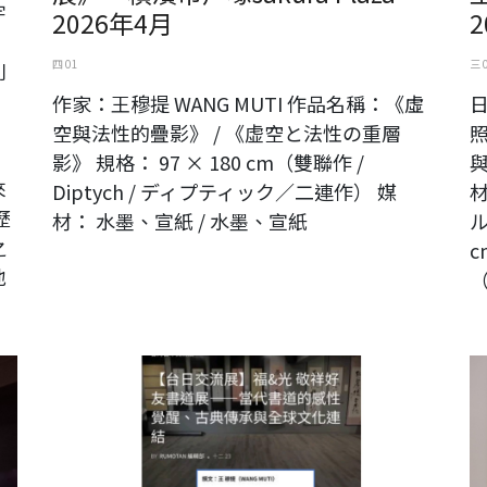
宇
2026年4月
四 01
三 
則
，
作家：王穆提 WANG MUTI 作品名稱：《虛
空與法性的疊影》 / 《虚空と法性の重層
影》 規格： 97 × 180 cm（雙聯作 /
與
來
Diptych / ディプティック／二連作） 媒
材
歷
材： 水墨、宣紙 / 水墨、宣紙
ル
之
c
地