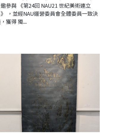
邀參與 《第24回 NAU21 世紀美術連立
展》 ，並經NAU運營委員會全體委員一致決
，獲得 獨...
穆提 空 97x180cm 墨、壓克力、宣紙 2025年