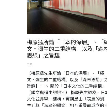
梅原猛所論「日本的深層」、「
文・彌生的二重結構」以及「森
思想」之旨趣
二 28
【梅原猛先生所論「日本的深層」、「繩
文・彌生的二重結構」以及「森林思想」
旨趣】 一、 關於「日本文化的二重結構」
（繩文與彌生的辨別） 梅原先生認為，日
文化並非單一結構，實則是由「表層的彌
生」與「深層的繩文」相互重疊而成立的