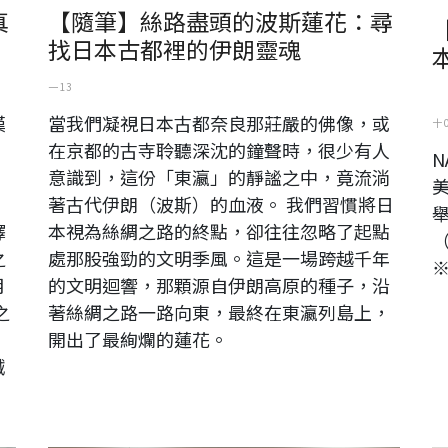
真
【隨筆】絲路盡頭的波斯蓮花：尋
找日本古都裡的伊朗靈魂
一 13
漢
當我們凝視日本古都奈良那莊嚴的佛像，或
十 
在京都的古寺聆聽深沈的鐘聲時，很少有人
N
，
意識到，這份「東瀛」的靜謐之中，竟流淌
，
著古代伊朗（波斯）的血液。 我們習慣將日
舉
譯
本視為絲綢之路的終點，卻往往忽略了起點
（
之
處那股強勁的文明季風。這是一場跨越千年
※
月
的文明迴響，那顆源自伊朗高原的種子，沿
之
著絲綢之路一路向東，最終在東瀛列島上，
開出了最絢爛的蓮花。
誠