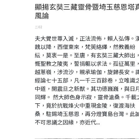
顯揚玄奘三藏靈骨暨埼玉慈恩塔
風論
二 02
夫大覺世尊入滅，正法流佈，賴人弘傳。
魏以降，西僧東來，梵筴絡繹，然教義紛
紜，莫衷一是。至唐，有玄奘三藏大師出
慨聖教之陵夷，誓捐軀以求法。孤征萬里
越蔥嶺，涉流沙，親承瑜伽，旋歸長安。
經論七十五部，凡一千三百餘卷，立唯識
中道，開震旦之新猷。其功德巍巍，與日
同輝。 然大師色身示寂，靈骨滄桑。千載
下，竟於抗戰烽火中重現金陵，復渡海扶
桑，駐錫埼玉慈恩，再分燈寶島台灣。此
不可思議之因緣，亦近代...