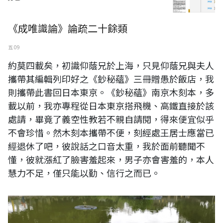
《成唯識論》論疏二十餘類
五 09
約莫四載矣，初識仰蔭兄於上海，只見仰蔭兄與夫人
攜帶其編輯列印好之《鈔秘蘊》三冊贈愚於飯店，我
則攜帶此書回日本東京。《鈔秘蘊》南京木刻本，多
載以前，我亦專程從日本東京搭飛機、高鐵直接於該
處請，畢竟了義空性教若不親自請閱，得來便宜似乎
不會珍惜。然木刻本攜帶不便，刻經處王居士應當已
經退休了吧，彼說話之口音太重，我於面前聽聞不
懂，彼就漲紅了臉害羞起來，男子亦會害羞的，本人
慧力不足，僅只能以勤、信行之而已。