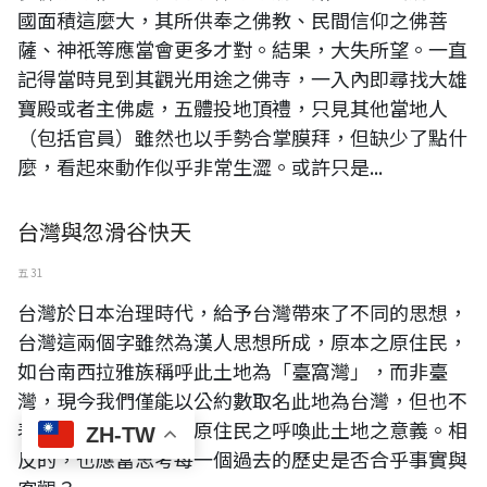
國面積這麼大，其所供奉之佛教、民間信仰之佛菩
薩、神祇等應當會更多才對。結果，大失所望。一直
記得當時見到其觀光用途之佛寺，一入內即尋找大雄
寶殿或者主佛處，五體投地頂禮，只見其他當地人
（包括官員）雖然也以手勢合掌膜拜，但缺少了點什
麼，看起來動作似乎非常生澀。或許只是...
台灣與忽滑谷快天
五 31
台灣於日本治理時代，給予台灣帶來了不同的思想，
台灣這兩個字雖然為漢人思想所成，原本之原住民，
如台南西拉雅族稱呼此土地為「臺窩灣」，而非臺
灣，現今我們僅能以公約數取名此地為台灣，但也不
表示稱呼台灣則為排原住民之呼喚此土地之意義。相
ZH-TW
反的，也應當思考每一個過去的歷史是否合乎事實與