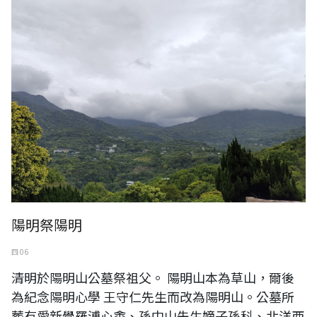
陽明祭陽明
四 06
清明於陽明山公墓祭祖父。 陽明山本為草山，爾後
為紀念陽明心學 王守仁先生而改為陽明山。公墓所
葬有愛新覺羅溥心畬、孫中山先生嫡子孫科、北洋西