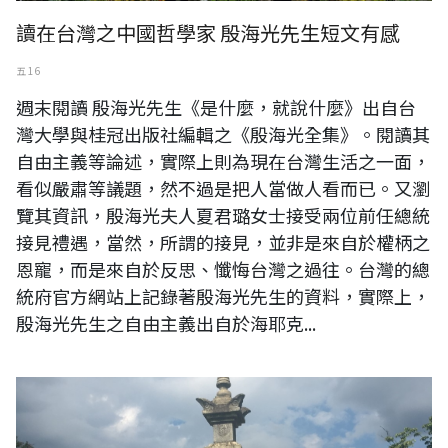
讀在台灣之中國哲學家 殷海光先生短文有感
五 16
週末閱讀 殷海光先生《是什麼，就說什麼》出自台
灣大學與桂冠出版社編輯之《殷海光全集》。閱讀其
自由主義等論述，實際上則為現在台灣生活之一面，
看似嚴肅等議題，然不過是把人當做人看而已。又瀏
覽其資訊，殷海光夫人夏君璐女士接受兩位前任總統
接見禮遇，當然，所謂的接見，並非是來自於權柄之
恩寵，而是來自於反思、懺悔台灣之過往。台灣的總
統府官方網站上記錄著殷海光先生的資料，實際上，
殷海光先生之自由主義出自於海耶克...
（圖片說明：日本京都三十三間堂，寫經奉納塔。）