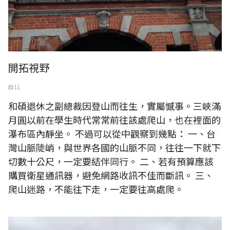
開拓視野
四 11
和碩退休之副總裁因登山而往生，實屬憾事。三峽滿
月圓以前在學生時代常常前往該處爬山，也在裡面的
瀑布區內靜坐。 不過可以從中觀察到幾點： 一、台
灣山脈陡峭，與世界各國的山脈不同，往往一下就下
切數十公尺，一定要結伴同行。 二、若有預算應該
購買衛星通訊器，避免網路收訊不佳而斷訊。 三、
爬山迷路，不能往下走，一定要往高處爬。
（圖片說明：陽明山公墓遠眺山色。）