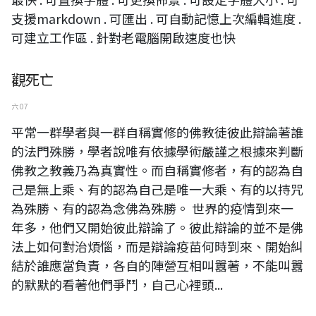
支援markdown . 可匯出 . 可自動記憶上次編輯進度 .
可建立工作區 . 針對老電腦開啟速度也快
觀死亡
六 07
平常一群學者與一群自稱實修的佛教徒彼此辯論著誰
的法門殊勝，學者說唯有依據學術嚴謹之根據來判斷
佛教之教義乃為真實性。而自稱實修者，有的認為自
己是無上乘、有的認為自己是唯一大乘、有的以持咒
為殊勝、有的認為念佛為殊勝。 世界的疫情到來一
年多，他們又開始彼此辯論了。彼此辯論的並不是佛
法上如何對治煩惱，而是辯論疫苗何時到來、開始糾
結於誰應當負責，各自的陣營互相叫囂著，不能叫囂
的默默的看著他們爭鬥，自己心裡頭...