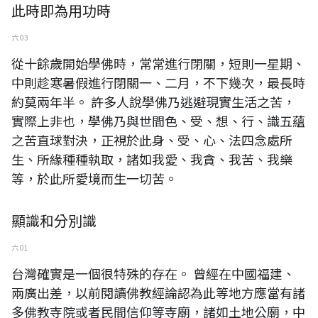
此時即為用功時
六 03
從十餘歲開始學佛時，常常進行閉關，短則一星期、
中則趁寒暑假進行閉關一、二月，不下幾次，最長時
約莫兩年半。 許多人說學佛乃逃避現實生活之苦，
實際上非也，學佛乃與世間色、受、想、行、識五蘊
之苦直球對決，正視於此身、受、心、法四念處所
生、所緣種種執取，諸如我愛、我貪、我苦、我樂
等，於此所愛境而生一切苦。
顯識和分別識
六 01
台灣確實是一個很特殊的存在。 曾經在中國福建、
兩廣出差，以前閱讀佛教經論認為此等地方應當有諸
多佛教寺院或者民間信仰等寺廟，諸如土地公廟，中