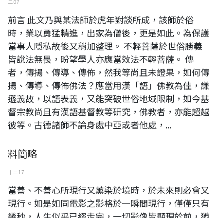
二 07
前言 此文乃與某法師於虎年對談所成，該師於俗
時，業以勇猛精進，出家為僧後，更是如此。為保護
當事人隱私故後又稍加整理。 不輕菩薩於世俗勝義
皆說法無畏，盼望學人亦應當效法不輕菩薩。 傳
者，傳揚、傳導、傳佈，然我等尚且未證果，如何傳
揚、傳導、傳佈佛法？應當用漢「語」佛教為佳，謙
遜義故，以語表義，又能突破世俗地域限制，如今基
督宗教尚且有漢語基督教等研究，佛教者，亦能超越
彼等。古德諸師不論身處中亞或者他處，...
料簡略
十二 17
當善、不善心所現行又薰染於境時，於未來則必會又
現行。如是如同電影之影格於一瞬間現行，僅僅只有
幾秒，人生似乎已經走完，一切影像皆顯現於前，猶