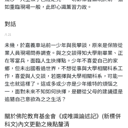
如重臨現場一般，此即心識薰習力故。
對話
八 21
未幾，於嘉義車站前一少年與我攀談，原來是保險從
業人員現場問券調查。與之交談得知大學剛畢業、正
在等當兵，面臨人生抉擇點。少年不喜愛自己的家
鄉，但未出國看過世界，不想從事與大學相關科系工
作，喜愛與人交談，若選擇與大學相關科系，可能一
生也就這樣了。這或多或少亦是少年維特的煩惱之
一，面對未來不知如何抉擇，是聽從父母的建議還是
追隨自己意欲為之之生活？
關於佛陀教育基金會《成唯識論述記》(新標併
科文)內文更動之幾點釐清