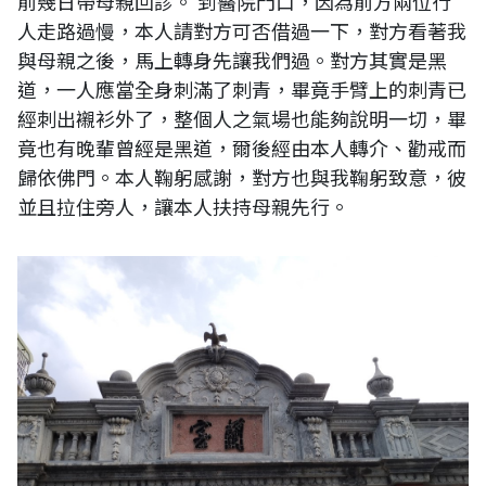
前幾日帶母親回診。 到醫院門口，因為前方兩位行
人走路過慢，本人請對方可否借過一下，對方看著我
與母親之後，馬上轉身先讓我們過。對方其實是黑
道，一人應當全身刺滿了刺青，畢竟手臂上的刺青已
經刺出襯衫外了，整個人之氣場也能夠說明一切，畢
竟也有晚輩曾經是黑道，爾後經由本人轉介、勸戒而
歸依佛門。本人鞠躬感謝，對方也與我鞠躬致意，彼
並且拉住旁人，讓本人扶持母親先行。