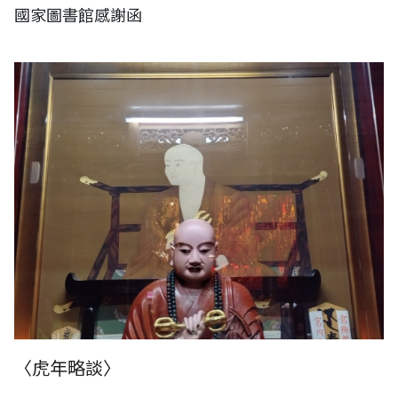
國家圖書館感謝函
（圖片說明：原高野山真言宗之臺灣總本山 弘法寺，今為台北天后宮之
弘法大師 空海像。）
〈虎年略談〉