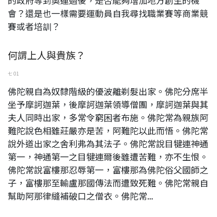
的政府等到奧運過後，是否能夠增加地方創生的機
會？還是也一樣需要運動員自我尋找職業賽等商業競
賽或者培訓？
何謂上人與貴族？
七 01
佛陀親自為奴隸階級的優波離剃髮出家。佛陀分席半
坐予摩訶迦葉，後摩訶迦葉領導僧團，摩訶迦葉與其
夫人同時出家，多常令窮困者布施。佛陀常為親族阿
難陀說色相雖莊嚴亦是苦，阿難陀以此而悟。佛陀常
說外道出家之舍利弗為其法子。佛陀常說目犍連神通
第一，神通第一之目犍連爾後雖遭苦難，亦不生恨。
佛陀常說富樓那忍辱第一，富樓那為佛陀俗父國師之
子，富樓那至輸盧那國傳法而遭致死難。佛陀常親自
幫助阿那律縫補破口之僧衣。佛陀常...