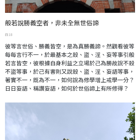
般若說勝義空者，非未全無世俗諦
四 18
彼等言世俗、勝義皆空，是為真勝義諦。然觀看彼等
每每言行不一，於最基本之殺、盜、淫、妄等事引般
若言皆空，彼根據自身利益之立場於己為勝故說不殺
不盜等事，於己有害則又說殺、盜、淫、妄語等事，
著實不一，既為不一，如何說為修學增上戒學一分？
日日妄語、稱讚妄語，如何於世俗諦上有所修得？