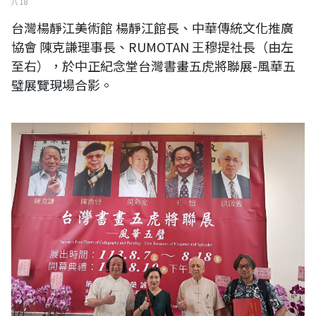
八 18
台灣楊靜江美術館 楊靜江館長、中華傳統文化推廣
協會 陳克謙理事長、RUMOTAN 王穆提社長（由左
至右），於中正紀念堂台灣書畫五虎將聯展-風華五
璧展覽現場合影。
台灣之美迪化街美術館 方榮誠館長、台灣楊靜江美術館 楊靜江館長、洪
盧藝術小築 洪啟義館長、RUMOTAN 王穆提社長