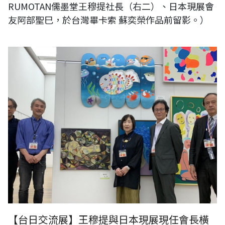
RUMOTAN儒墨堂王穆提社長（右二）、日本現展會
友阿部聖巳，於台灣畢卡索 蘇奕榮作品前留影。）
（台日交流展〈第80回記念 現展〉，現展現任會長橫田瑛子女士（右
三）、現展前任會長田中敏夫（右二）、現展事務局局長渡邊泰史（左
二）、現展審查員石川進（右一）、台灣RUMOTAN儒墨堂王穆提社長
（左一），於台灣畢卡索 蘇奕榮作品前留影。）
【台日交流展】王穆提與日本現展現任會長橫