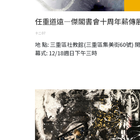
任重道遠—傑閣書會十周年薪傳
十二 07
地 點: 三重區社教館(三重區集美街60號) 
幕式: 12/18週日下午三時
台灣視覺藝術協會-吳心荷2022作品分享