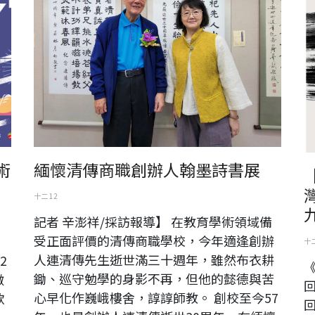
術
緬懷清傳商職創辦人翰墨詩書展
十二 12
記者 辛澎祥/採訪報導】 在教育學術領域備
受正面評價的清傳商職學校，今年適逢創辦
推
十二
人連清傳先生逝世滿三十週年，雖然布衣耕
2
鋤、巡守勉學的身影不再，但他的懿德與苦
徵
回
心早化作巍峨樓舍，諄諄師教。 創校至今57
歌