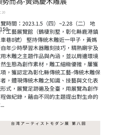
順勢而為-黃媽慶木雕展
 20
覽時間：2023.1.5（四）~2.28（二） 地
150-
點：工藝展覽館（鶴棲別墅，彰化縣鹿港鎮
後車巷8號） 堅持傳統木雕近一甲子，黃媽
慶自年少時學習木器雕刻技巧，精熟廟宇及
家用木雕之主題作品與內涵，並以周邊環境
自然生態為創作素材，雕工細緻優雅，屢獲
獎項，獲認定為彰化縣傳統工藝-傳統木雕保
存者，體現傳統木雕之知識、技藝與文化表
現形式，展覽足跡遍及全臺，用展覽為創作
歷程做紀錄，藉由不同的主題提出對生命的
..
日交流展《台灣藝術家現代的現代展》-第八、九、十回展