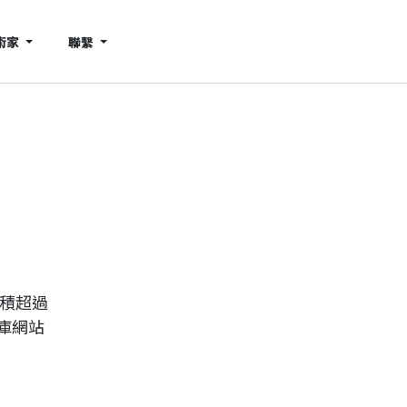
術家
聯繫
累積超過
庫網站