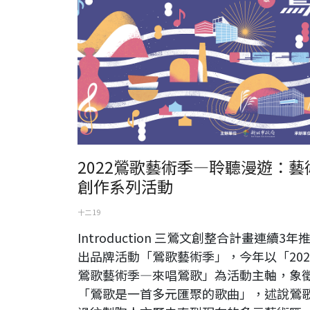
2022鶯歌藝術季—聆聽漫遊：藝
創作系列活動
十二 19
Introduction 三鶯文創整合計畫連續3年
出品牌活動「鶯歌藝術季」，今年以「202
鶯歌藝術季—來唱鶯歌」為活動主軸，象
「鶯歌是一首多元匯聚的歌曲」，述說鶯