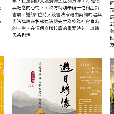
年，也是創辦人連清傳逝世30周年，在緬懷
與紀念的心情下，校方特別舉辦一檔翰墨詩
大
書展，邀請9位詩人及書法家藉由詩詞吟唱與
、
書法撰寫來彰顯連清傳先生為校為社會奉獻
家
的一生，在清傳商職校慶的重要時刻，以追
，
思系列活...
方
2022法光佛學成人教育書法寫經班聯展
2