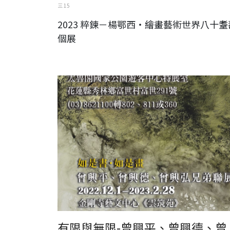
三 15
2023 粹鍊－楊鄂西‧繪畫藝術世界八十耋
個展
有限與無限-曾興平、曾興德、曾