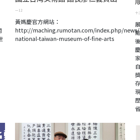
一 12
十二
黃媽慶官方網站：
展
http://maching.rumotan.com/index.php/news/
閣
national-taiwan-museum-of-fine-arts
世
省.
台