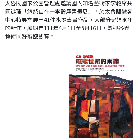
太魯閣國家公園管理處邀請國內知名藝術家李轂摩共
同辦理「悠然自在—李轂摩書畫展」，於太魯閣遊客
中心特展室展出41件水墨書畫作品，大部分是這兩年
的新作，展期自111年4月1日至5月16日，歡迎各界
藝術同好蒞臨觀賞。