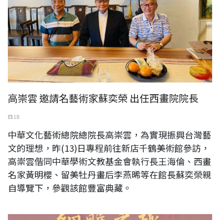
高崇雲 邀請名藝術家蘇奕榮 出任西畫院院長
四 18
中華文化藝術總院總院長高崇雲，為實現振興台灣藝
文的理想，昨(13)日專程前往新店千鶴美術館參訪，
高崇雲偕同中華學術文教基金會執行長王海倫、西畫
名家黃明櫻、留美牡丹畫后李燕晞等在館長蘇奕榮親
自導覽下，參觀該館豐富典藏。
黃媽慶木雕畫展一細雕之趣