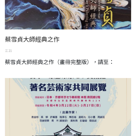
蔡雪貞大師經典之作
三 21
蔡雪貞大師經典之作（畫冊完整版），請至：
2022 (彩り豊かな芸術家たち)著名藝術家共同展覽