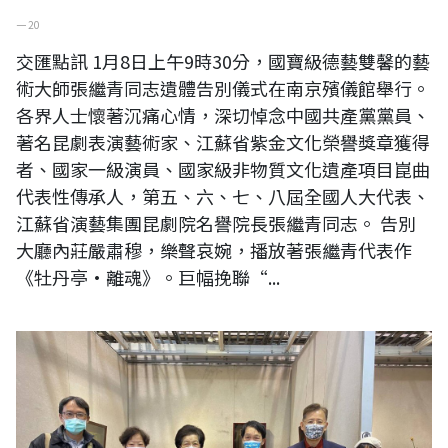
一 20
交匯點訊 1月8日上午9時30分，國寶級德藝雙馨的藝
術大師張繼青同志遺體告別儀式在南京殯儀館舉行。
各界人士懷著沉痛心情，深切悼念中國共產黨黨員、
著名昆劇表演藝術家、江蘇省紫金文化榮譽獎章獲得
者、國家一級演員、國家級非物質文化遺產項目崑曲
代表性傳承人，第五、六、七、八屆全國人大代表、
江蘇省演藝集團昆劇院名譽院長張繼青同志。 告別
大廳內莊嚴肅穆，樂聲哀婉，播放著張繼青代表作
《牡丹亭·離魂》。巨幅挽聯“...
前內政部長張博雅與藝術家黃媽慶合影