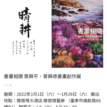
書畫相隨 曾興平、曾興德書畫創作展
十二 30
展期：2022年1月1日（六）～1月29日（六） 展出
地點：娜路彎大酒店 娜路彎藝廊 （臺東市連航路66
號B1） 開幕式：1.8（六）上午10：00