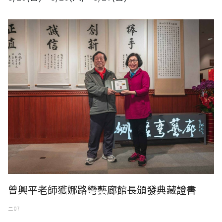
曾興平老師獲娜路彎藝廊館長頒發典藏證書
二 07