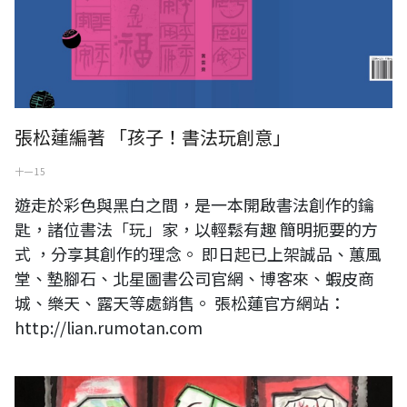
張松蓮編著 「孩子！書法玩創意」
十一 15
遊走於彩色與黑白之間，是一本開啟書法創作的鑰
匙，諸位書法「玩」家，以輕鬆有趣 簡明扼要的方
式 ，分享其創作的理念。 即日起已上架誠品、蕙風
堂、墊腳石、北星圖書公司官網、博客來、蝦皮商
城、樂天、露天等處銷售。 張松蓮官方網站：
http://lian.rumotan.com
墨、汎流行時代－2021國際水墨交流展