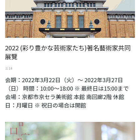
2022 (彩り豊かな芸術家たち)著名藝術家共同
展覽
三 14
会期：2022年3月22日（火）～ 2022年3月27日
（日） 時間：10:00～18:00 ※ 最終日は15:00まで
会場：京都市京セラ美術館 本館 南回廊2階 休館
日：月曜日 ※ 祝日の場合は開館
文化部-嘉義市政府「舞食無刻品生活節」