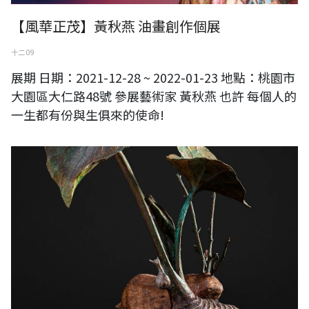
【風華正茂】黃秋燕 油畫創作個展
十二 09
展期 日期：2021-12-28 ~ 2022-01-23 地點：桃園市
大園區大仁路48號 參展藝術家 黃秋燕 也許 每個人的
一生都有份與生俱來的使命!