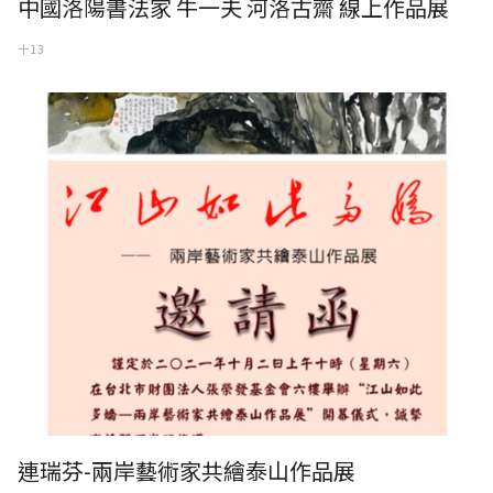
中國洛陽書法家 牛一夫 河洛古齋 線上作品展
十 13
連瑞芬-兩岸藝術家共繪泰山作品展