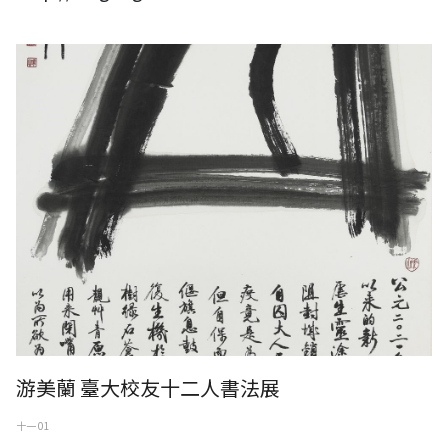
游美蘭---自囚多福
游美蘭 臺大校友十二人書法展
十一 01