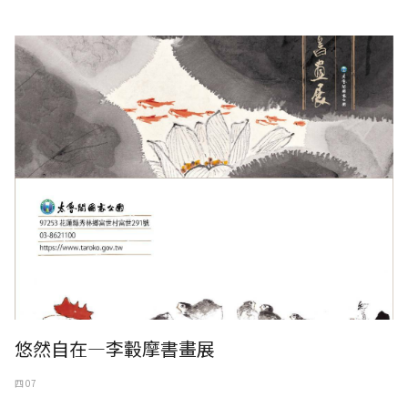
悠然自在—李轂摩書畫展，太魯閣遊客中心展出至5月16日
悠然自在—李轂摩書畫展
四 07