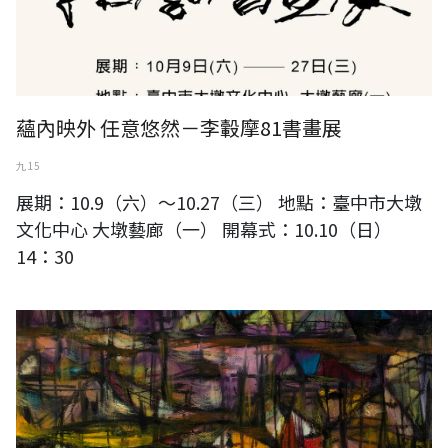
蘊內映外 任意悠然－李轂摩81書畫展
九 15
展期：10.9（六）～10.27（三） 地點：臺中市大墩
文化中心 大墩藝廊（一） 開幕式：10.10（日）
14：30
蘇奕榮---千帆過境 52.5x45 cm