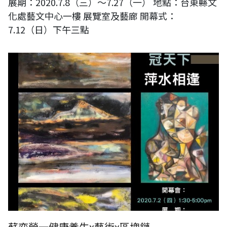
展期：2020.7.8（三）～7.27（一） 地點：台東縣文
化處藝文中心一樓 展覽室及藝廊 開幕式：
7.12（日）下午三點
蘇奕榮一健康養生x藝術x區塊鏈