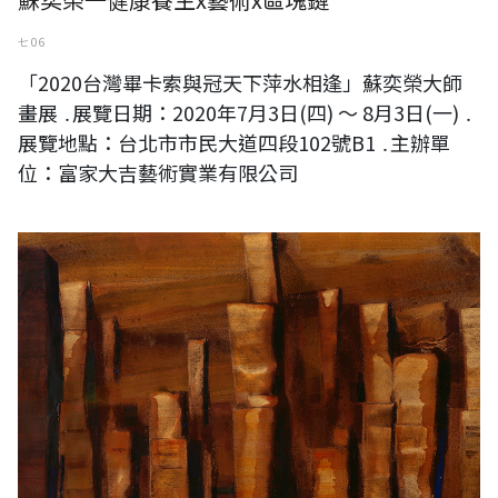
七 06
「2020台灣畢卡索與冠天下萍水相逢」蘇奕榮大師
畫展 ․展覽日期：2020年7月3日(四) ～ 8月3日(一) ․
展覽地點：台北市市民大道四段102號B1 ․主辦單
位：富家大吉藝術實業有限公司
陳文龍 城市記憶 水彩、紙 54x78cm 2018