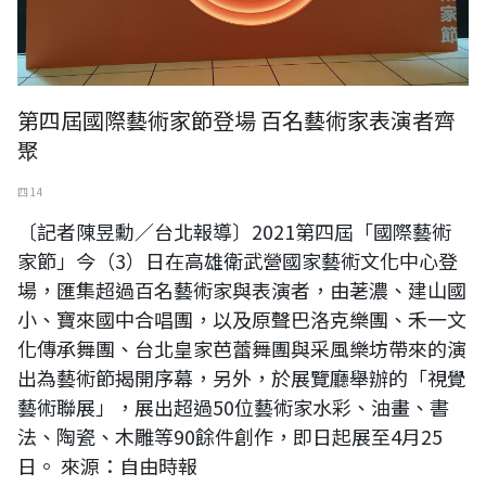
第四屆國際藝術家節登場 百名藝術家表演者齊
聚
四 14
〔記者陳昱勳／台北報導〕2021第四屆「國際藝術
家節」今（3）日在高雄衛武營國家藝術文化中心登
場，匯集超過百名藝術家與表演者，由荖濃、建山國
小、寶來國中合唱團，以及原聲巴洛克樂團、禾一文
化傳承舞團、台北皇家芭蕾舞團與采風樂坊帶來的演
出為藝術節揭開序幕，另外，於展覽廳舉辦的「視覺
藝術聯展」，展出超過50位藝術家水彩、油畫、書
法、陶瓷、木雕等90餘件創作，即日起展至4月25
日。 來源：自由時報