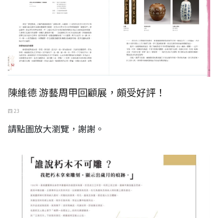
陳維德 游藝周甲回顧展，頗受好評！
四 23
請點圖放大瀏覽，謝謝。
黃媽慶木雕創作展 鉅虹美學藝術空間