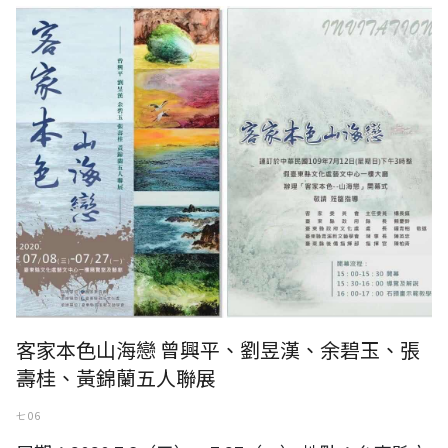
客家本色山海戀 曾興平、劉昱漢、余碧玉、張
壽桂、黃錦蘭五人聯展
七 06