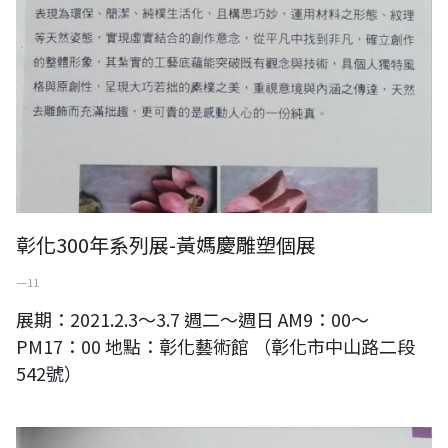
彰化300年系列展-黃媽慶雕塑個展
一 11
展期：2021.2.3～3.7 週二～週日 AM9：00～
PM17：00 地點：彰化藝術館 （彰化市中山路二段
542號）
守愚藏拙-黃媽慶木雕創作展