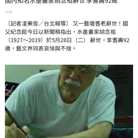
國內知名水墨畫家胡念祖辭世 享耆壽92歲
六 05
〔記者凌美雪／台北報導〕 又一藝壇耆老辭世！國
父紀念館今日以新聞稿指出，水墨畫家胡念祖
（1927～2019）於5月28日（二） 辭世，享耆壽92
歲，藝文界同表哀悼與不捨。
水墨畫名家李奇茂辭世享壽94歲，儒墨堂拍攝