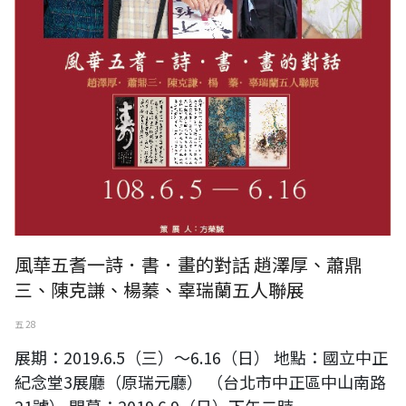
風華五耆一詩．書．畫的對話 趙澤厚、蕭鼎
三、陳克謙、楊蓁、辜瑞蘭五人聯展
五 28
展期：2019.6.5（三）～6.16（日） 地點：國立中正
紀念堂3展廳（原瑞元廳） （台北市中正區中山南路