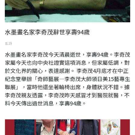
水墨畫名家李奇茂辭世享壽94歲
五 29
水墨畫名家李奇茂今天清晨逝世，享壽94歲。李奇茂
家屬今天也向中央社證實這項消息，但家屬低調，對
於文化界的關心，表達感謝。 李奇茂4月底才在中正
紀念堂舉辦「奇師藝展—李奇茂大師領日美15藝專生
聯展」，當時他還坐著輪椅出席，身體狀況不錯。據
李奇茂親友透露，李奇茂昨天感冒才到醫院就醫，不
料今天傳出過世消息，享壽94歲。
風華五耆一詩．書．畫的對話 趙澤厚、蕭鼎三、陳克謙、楊蓁、辜瑞蘭
五人聯展