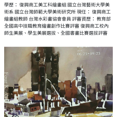
學歷： 復興商工美工科繪畫組 國立台灣藝術大學美
術系 國立台灣師範大學美術研究所 現任： 復興商工
繪畫組教師 台灣水彩畫協會會員 評審資歷： 教育部
全國高中技職教育繪畫創作比賽評審 復興商工校內
師生美展、學生美展選拔、全國書畫比賽選拔評審
水漫彩逸 高雄水彩名家4人展-陳文龍、溫瑞和、沈建育、丁水泉