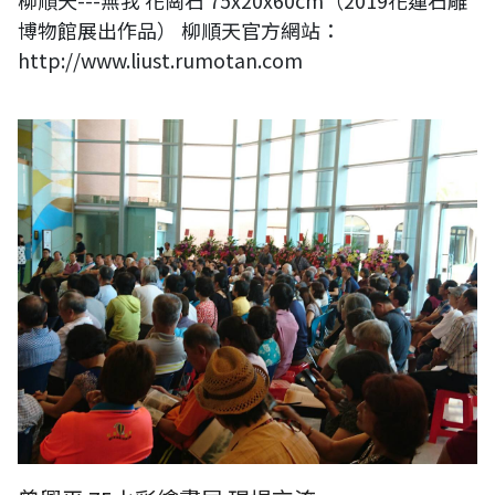
柳順天---無我 花崗石 75x20x60cm（2019花蓮石雕
博物館展出作品） 柳順天官方網站：
http://www.liust.rumotan.com
曾興平 75水彩繪畫展 現場交流