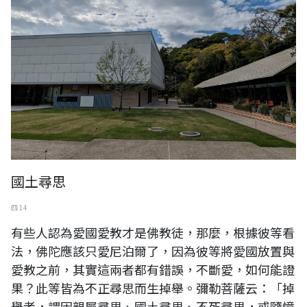
國土尋思
四 14
有些人認為愛國愛教才是佛教徒，那麼，根據彼等看
法，佛陀應該只愛尼泊爾了，因為彼等將愛國放置與
愛教之前，其實這兩者都有錯誤，不斷愛，如何能證
果？此等皆為不正尋思而生掉舉。彌勒菩薩云：「掉
舉者，謂因親屬尋思、國土尋思、不死尋思，或隨憶