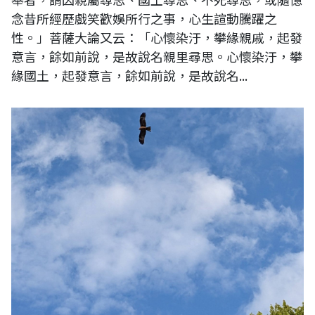
念昔所經歷戲笑歡娛所行之事，心生諠動騰躍之
性。」菩薩大論又云：「心懷染汙，攀緣親戚，起發
意言，餘如前說，是故說名親里尋思。心懷染汙，攀
緣國土，起發意言，餘如前說，是故說名...