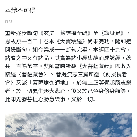
本體不可得
四 25
重新逐步斷句《玄奘三藏譯撰全輯》至《識身足》，
思故原一百二十卷本《大寶積經》尚未完功，隨即邊
閱邊斷句，如今業成一一斷句完畢。本經四十九會，
諸會之中又有諸品，其實為諸小經集結而成該經，總
共一百餘萬字。奘師當時所翻《大菩薩藏經》即收入
該經〈菩薩藏會〉。 菩提流志三藏所翻〈勤授長者
會〉又談『菩薩瑜伽師地』，於無上正等覺起勝志樂
者，於一切異生起大悲心，後又於己色身修身觀等，
此即先發菩提心勝意樂事，又於一切...