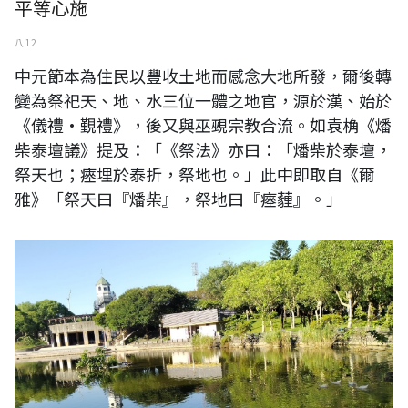
平等心施
八 12
中元節本為住民以豐收土地而感念大地所發，爾後轉
變為祭祀天、地、水三位一體之地官，源於漢、始於
《儀禮·覲禮》，後又與巫覡宗教合流。如袁桷《燔
柴泰壇議》提及：「《祭法》亦曰：「燔柴於泰壇，
祭天也；瘞埋於泰折，祭地也。」此中即取自《爾
雅》「祭天曰『燔柴』，祭地曰『瘞薶』。」