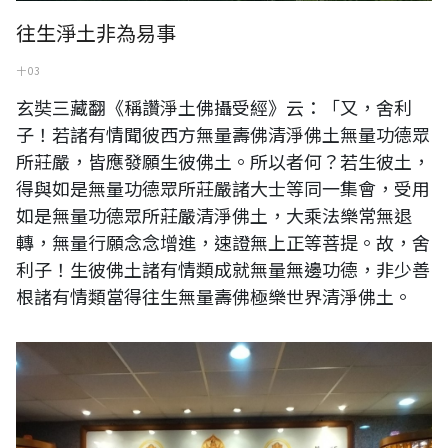
往生淨土非為易事
十 03
玄奘三藏翻《稱讚淨土佛攝受經》云：「又，舍利
子！若諸有情聞彼西方無量壽佛清淨佛土無量功德眾
所莊嚴，皆應發願生彼佛土。所以者何？若生彼土，
得與如是無量功德眾所莊嚴諸大士等同一集會，受用
如是無量功德眾所莊嚴清淨佛土，大乘法樂常無退
轉，無量行願念念增進，速證無上正等菩提。故，舍
利子！生彼佛土諸有情類成就無量無邊功德，非少善
根諸有情類當得往生無量壽佛極樂世界清淨佛土。