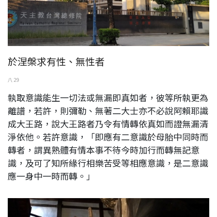
於涅槃求有性、無性者
八 29
執取意識能生一切法或無漏即真如者，彼等所執更為
離譜，若許，則彌勒、無著二大士亦不必說阿賴耶識
成大王路，說大王路者乃令有情轉依真如而證無漏清
淨依他。若許意識，「即應有二意識於母胎中同時而
轉者，謂異熟體有情本事不待今時加行而轉無記意
識，及可了知所緣行相樂苦受等相應意識，是二意識
應一身中一時而轉。」