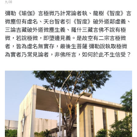
九 08
彌勒《瑜伽》言極微乃計常論者執、龍樹《智度》言
微塵但有虛名、天台智者引《智度》破外道鄰虛義、
三論吉藏破外道微塵生義、羅什三藏言佛不說有極
微，若說極微，即墮邊見義。是故空有二宗言極微
者，皆為虛名無實存，最後生菩薩 彌勒說執取極微
為實者乃常見論者，非佛所言，如何於此不生信受？
圖片說明：臺灣新莊之天主教臺灣總修院。