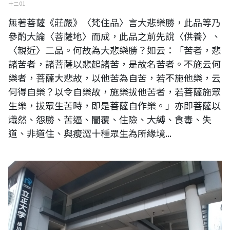
十二 01
無著菩薩《莊嚴》〈梵住品〉言大悲樂勝，此品等乃
參酌大論〈菩薩地〉而成，此品之前先說〈供養〉、
〈親近〉二品。何故為大悲樂勝？如云：「苦者，悲
諸苦者，諸菩薩以悲起諸苦，是故名苦者。不施云何
樂者，菩薩大悲故，以他苦為自苦，若不施他樂，云
何得自樂？以令自樂故，施樂拔他苦者，若菩薩施眾
生樂，拔眾生苦時，即是菩薩自作樂。」亦即菩薩以
熾然、怨勝、苦逼、闇覆、住險、大縛、食毒、失
道、非道住、與瘦澀十種眾生為所緣境...
創校一百五十年的日本立正大學