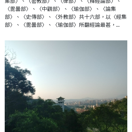
集部〉、〈密教部〉、〈律部〉、〈釋經論部〉、
〈毘曇部〉、〈中觀部〉、〈瑜伽部〉、〈論集
部〉、〈史傳部〉、〈外教部〉共十六部，以〈經集
部〉、〈毘曇部〉、〈瑜伽部〉所翻經論最甚，...
台灣土城承天禪寺遠眺