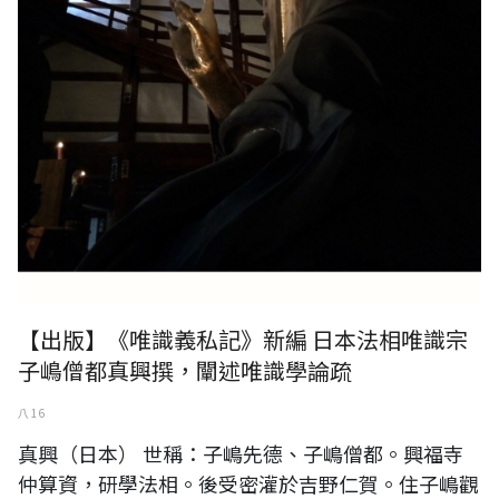
【出版】《唯識義私記》新編 日本法相唯識宗
子嶋僧都真興撰，闡述唯識學論疏
八 16
真興（日本） 世稱：子嶋先德、子嶋僧都。興福寺
仲算資，研學法相。後受密灌於吉野仁賀。住子嶋觀