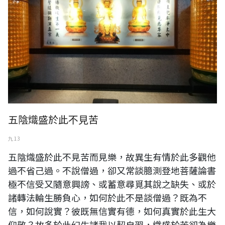
五陰熾盛於此不見苦
九 13
五陰熾盛於此不見苦而見樂，故異生有情於此多觀他
過不省己過。不說僧過，卻又常談臆測登地菩薩論書
極不信受又隨意興謗、或蓄意尋覓其說之缺失、或於
諸轉法輪生勝負心，如何於此不是談僧過？既為不
信，如何說實？彼既無信實有德，如何真實於此生大
仰敬？故多於此幻生諸我以契自習，熾盛於苦卻為樂