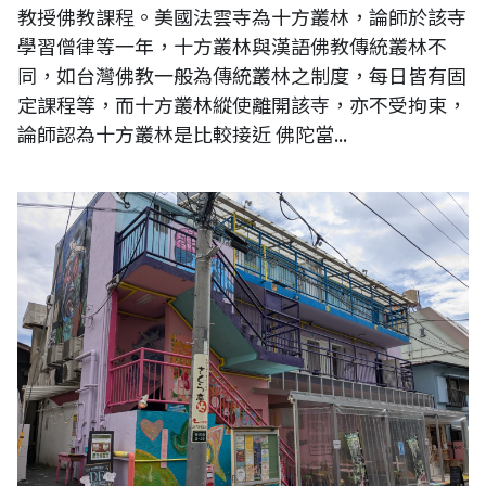
教授佛教課程。美國法雲寺為十方叢林，論師於該寺
學習僧律等一年，十方叢林與漢語佛教傳統叢林不
同，如台灣佛教一般為傳統叢林之制度，每日皆有固
定課程等，而十方叢林縱使離開該寺，亦不受拘束，
論師認為十方叢林是比較接近 佛陀當...
「對於個體化來說，難道我的世界不是也足夠了嗎？」---維根斯坦