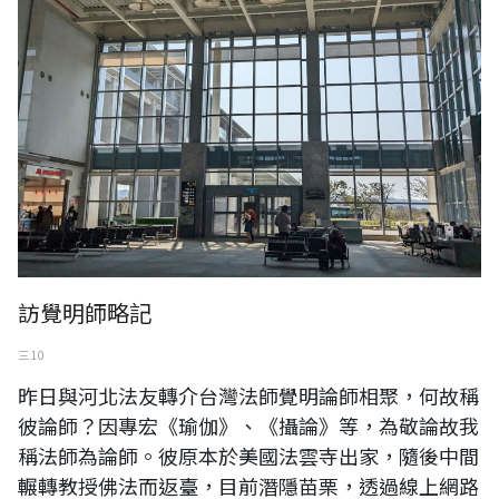
訪覺明師略記
三 10
昨日與河北法友轉介台灣法師覺明論師相聚，何故稱
彼論師？因專宏《瑜伽》、《攝論》等，為敬論故我
稱法師為論師。彼原本於美國法雲寺出家，隨後中間
輾轉教授佛法而返臺，目前潛隱苗栗，透過線上網路