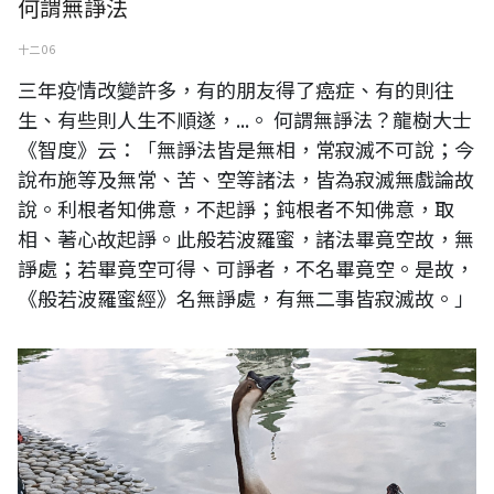
何謂無諍法
十二 06
三年疫情改變許多，有的朋友得了癌症、有的則往
生、有些則人生不順遂，...。 何謂無諍法？龍樹大士
《智度》云：「無諍法皆是無相，常寂滅不可說；今
說布施等及無常、苦、空等諸法，皆為寂滅無戲論故
說。利根者知佛意，不起諍；鈍根者不知佛意，取
相、著心故起諍。此般若波羅蜜，諸法畢竟空故，無
諍處；若畢竟空可得、可諍者，不名畢竟空。是故，
《般若波羅蜜經》名無諍處，有無二事皆寂滅故。」