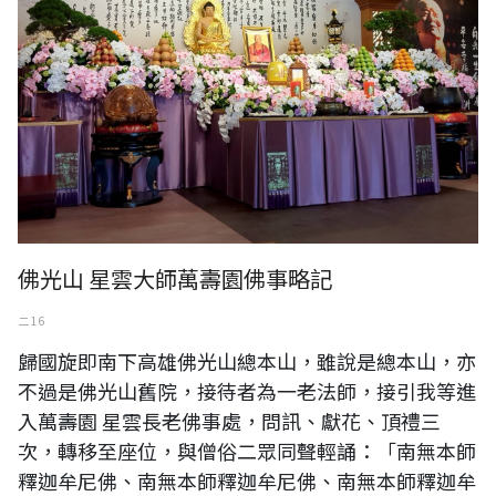
佛光山 星雲大師萬壽園佛事略記
二 16
歸國旋即南下高雄佛光山總本山，雖說是總本山，亦
不過是佛光山舊院，接待者為一老法師，接引我等進
入萬壽園 星雲長老佛事處，問訊、獻花、頂禮三
次，轉移至座位，與僧俗二眾同聲輕誦：「南無本師
釋迦牟尼佛、南無本師釋迦牟尼佛、南無本師釋迦牟