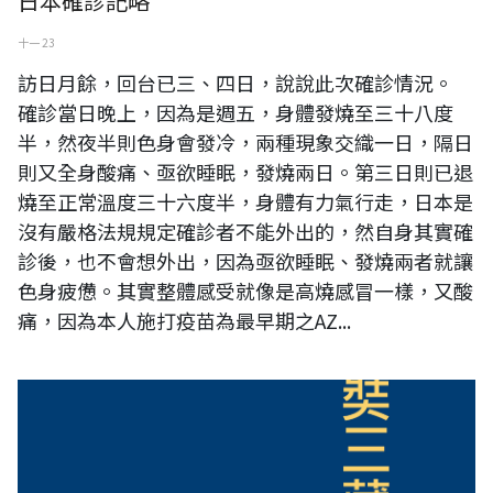
日本確診記略
十一 23
訪日月餘，回台已三、四日，說說此次確診情況。
確診當日晚上，因為是週五，身體發燒至三十八度
半，然夜半則色身會發冷，兩種現象交織一日，隔日
則又全身酸痛、亟欲睡眠，發燒兩日。第三日則已退
燒至正常溫度三十六度半，身體有力氣行走，日本是
沒有嚴格法規規定確診者不能外出的，然自身其實確
診後，也不會想外出，因為亟欲睡眠、發燒兩者就讓
色身疲憊。其實整體感受就像是高燒感冒一樣，又酸
痛，因為本人施打疫苗為最早期之AZ...
【出版】《玄奘三藏譯撰全輯》七十六部