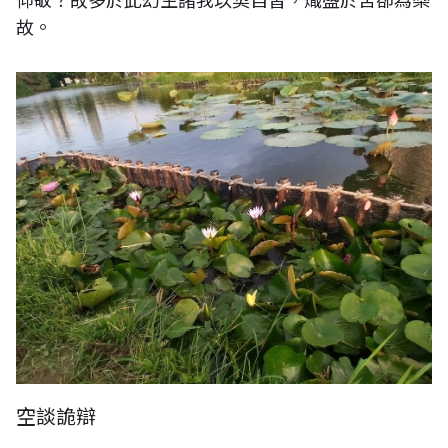
故。
空談詭辯