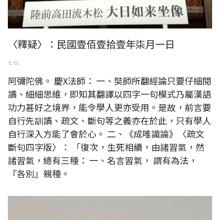
〈釋疑〉：民國壹佰壹拾壹年柒月一日
七 01
阿彌陀佛。 慶X法師： 一、奘師所翻經論只要仔細閱
讀、細細思維，即知其翻譯以四字一句模式乃屬漢語
功力甚好之境界，能令學人更亦受用。是故，前言要
自行先訓讀、疏文、斷句等之義亦在於此，只有學人
自行深入方能了會於心。 二、《成唯識論》〈疏文
斷句四字版〉： 「復次，生死相續，由諸習氣，然
諸習氣，總有三種： 一、名言習氣， 謂有為法，
『各別』親種。