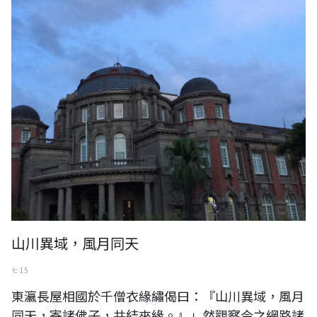
山川異域，風月同天
七 15
東瀛長屋相國於千僧衣緣繡偈曰：『山川異域，風月
同天，寄諸佛子，共結來緣。』」然觀察今之網路諸