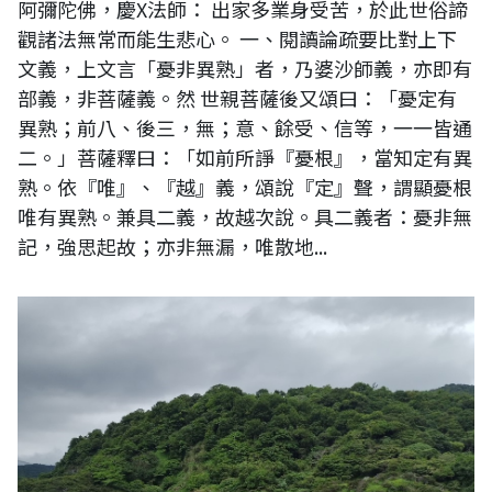
阿彌陀佛，慶X法師： 出家多業身受苦，於此世俗諦
觀諸法無常而能生悲心。 一、閱讀論疏要比對上下
文義，上文言「憂非異熟」者，乃婆沙師義，亦即有
部義，非菩薩義。然 世親菩薩後又頌曰：「憂定有
異熟；前八、後三，無；意、餘受、信等，一一皆通
二。」菩薩釋曰：「如前所諍『憂根』，當知定有異
熟。依『唯』、『越』義，頌說『定』聲，謂顯憂根
唯有異熟。兼具二義，故越次說。具二義者：憂非無
記，強思起故；亦非無漏，唯散地...