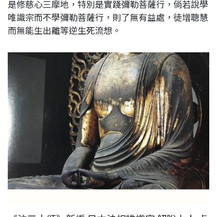
是修慈心三摩地，特別是實踐彌勒菩薩行，倘若說學
唯識宗而不學彌勒菩薩行，則了無有益處，徒增聰慧
而無能生出離等逆生死流想。