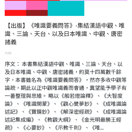
【出版】《唯識要義問答》-集結漢語中觀、唯
識、三論、天台、以及日本唯識、中觀、唐密
諸義
六 01
序文： 本書集結漢語中觀、唯識、三論、天台、以
及日本唯識、中觀、唐密諸義，約莫十四萬數千餘
字，本書雖名為《唯識要義問答》，然亦多收中觀等
論疏，期此以正中觀唯識義而會通，冀望能予學子有
一番整理與思維。 略以《般若燈論釋》、《大智度
論》、《唯識開蒙》、《觀心覺夢鈔》、《成唯識論
述記》、《寶鏡鈔》、《解深密經疏》、《成唯識論
述記集成編》、《教觀大綱》、《金光明最勝王經
疏》、《心要鈔》、《示教千則》、《唯...