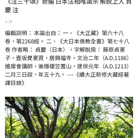
《注三十頌》新編 日本法相唯識宗 解脫上人 貞
慶 注
七 29
編輯說明： 本論出自： 一、《大正藏》第六十八
卷，第2268經。 二、《大日本佛教全書》第七十八
卷 作者略： 貞慶（日本），字解脫房： 藤原貞憲
子，壺坂覺憲資，居興福寺。文治二年（A.D.1186）
維摩會講師，後隱棲笠置山，建保元年（A.D.1213）
二月三日寂，年五十九。 ---《續大正新修大藏經著
譯目錄》