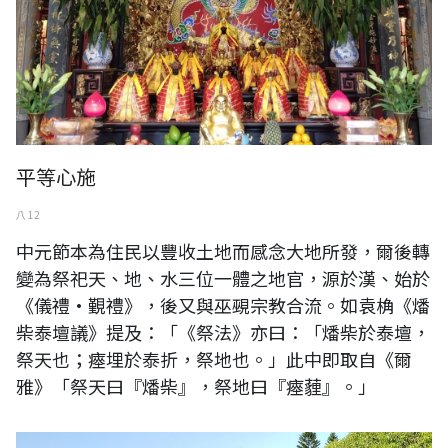
平等心施
八 12
中元節本為住民以豐收土地而感念大地所發，爾後轉
變為祭祀天、地、水三位一體之地官，源於漢、始於
《儀禮·覲禮》，後又與巫覡宗教合流。如袁桷《燔
柴泰壇議》提及：「《祭法》亦曰：「燔柴於泰壇，
祭天也；瘞埋於泰折，祭地也。」此中即取自《爾
雅》「祭天曰『燔柴』，祭地曰『瘞薶』。」