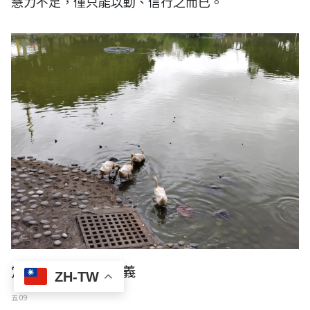
慧力不足，僅只能以勤、信行之而已。
定不定姓、無種姓義
ZH-TW
五 09