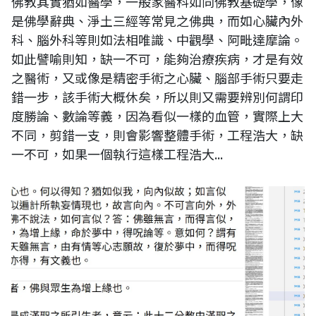
佛教其實猶如醫學，一般家醫科如同佛教基礎學，像
是佛學辭典、淨土三經等常見之佛典，而如心臟內外
科、腦外科等則如法相唯識、中觀學、阿毗達摩論。
如此譬喻則知，缺一不可，能夠治療疾病，才是有效
之醫術，又或像是精密手術之心臟、腦部手術只要走
錯一步，該手術大概休矣，所以則又需要辨別何謂印
度勝論、數論等義，因為看似一樣的血管，實際上大
不同，剪錯一支，則會影響整體手術，工程浩大，缺
一不可，如果一個執行這樣工程浩大...