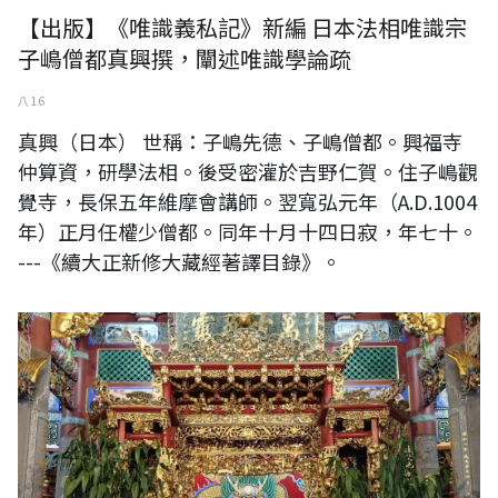
【出版】《唯識義私記》新編 日本法相唯識宗
子嶋僧都真興撰，闡述唯識學論疏
八 16
真興（日本） 世稱：子嶋先德、子嶋僧都。興福寺
仲算資，研學法相。後受密灌於吉野仁賀。住子嶋觀
覺寺，長保五年維摩會講師。翌寬弘元年（A.D.1004
年）正月任權少僧都。同年十月十四日寂，年七十。
---《續大正新修大藏經著譯目錄》。