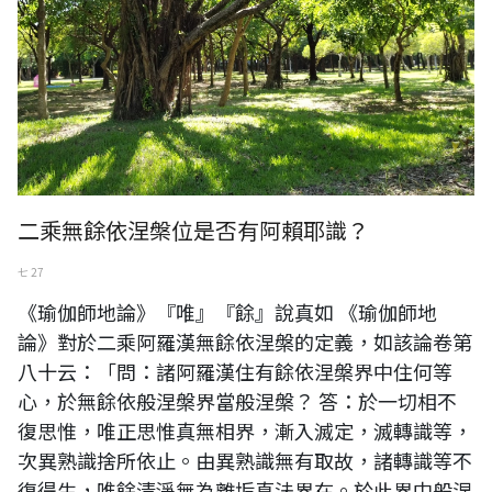
二乘無餘依涅槃位是否有阿賴耶識？
七 27
《瑜伽師地論》『唯』『餘』說真如 《瑜伽師地
論》對於二乘阿羅漢無餘依涅槃的定義，如該論卷第
八十云：「問：諸阿羅漢住有餘依涅槃界中住何等
心，於無餘依般涅槃界當般涅槃？ 答：於一切相不
復思惟，唯正思惟真無相界，漸入滅定，滅轉識等，
次異熟識捨所依止。由異熟識無有取故，諸轉識等不
復得生，唯餘清淨無為離垢真法界在。於此界中般涅