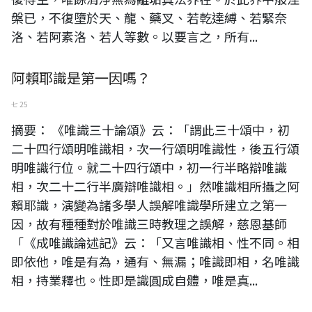
槃已，不復墮於天、龍、藥叉、若乾達縛、若緊奈
洛、若阿素洛、若人等數。以要言之，所有...
阿賴耶識是第一因嗎？
七 25
摘要： 《唯識三十論頌》云：「謂此三十頌中，初
二十四行頌明唯識相，次一行頌明唯識性，後五行頌
明唯識行位。就二十四行頌中，初一行半略辯唯識
相，次二十二行半廣辯唯識相。」然唯識相所攝之阿
賴耶識，演變為諸多學人誤解唯識學所建立之第一
因，故有種種對於唯識三時教理之誤解，慈恩基師
「《成唯識論述記》云：「又言唯識相、性不同。相
即依他，唯是有為，通有、無漏；唯識即相，名唯識
相，持業釋也。性即是識圓成自體，唯是真...