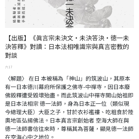
【出版】《眞言宗未決文‧未決答決‧徳一未
決答釋》對讀：日本法相唯識宗與真言密教的
對談
六 17
〈解題〉 在日 本被稱為「神山」的筑波山，其原本
有一日本德川幕府所保護之佛寺-中禪寺，因日本廢
佛毀釋遭受毀壞殆盡。而此筑波山中禪寺開山始祖即
是日本法相宗 德一法師，身為日本正一位（類似現
今總理大臣）大臣之子，甘於衣衫襤褸、吃粗食於陸
奧地區弘揚佛法。日本真言宗創始者 空海大師在與
德一法師書信往來時，尊稱其為菩薩，顯見德一法師
在空海心中之地位。