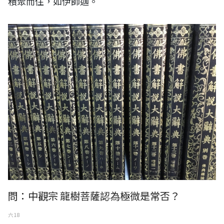
積聚而住，如伊師迦。
問：中觀宗 龍樹菩薩認為極微是常否？
六 18