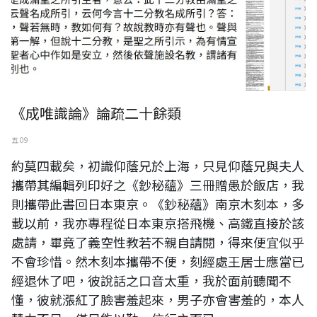
《成唯識論》論疏二十餘類
五 09
約莫四載矣，初識仰蔭兄於上海，只見仰蔭兄與夫人
攜帶其編輯列印好之《鈔秘蘊》三冊贈愚於飯店，我
則攜帶此書回日本東京。《鈔秘蘊》南京木刻本，多
載以前，我亦專程從日本東京搭飛機、高鐵直接於該
處請，畢竟了義空性教若不親自請閱，得來便宜似乎
不會珍惜。然木刻本攜帶不便，刻經處王居士應當已
經退休了吧，彼說話之口音太重，我於面前聽聞不
懂，彼就漲紅了臉害羞起來，男子亦會害羞的，本人