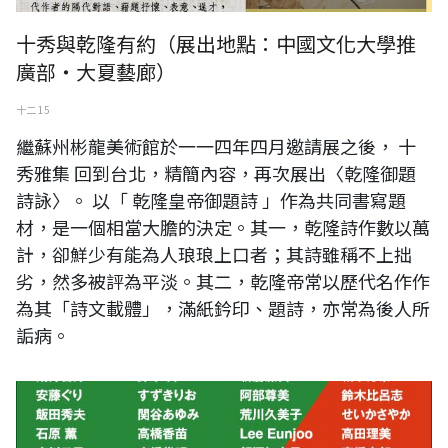
十秀與乾隆有約（展出地點：中國文化大學推
廣部・大夏藝廊）
十二 15
繼蘇州彬龍美術館於一一四年四月邀請展之後， 十
秀雅集 回到台北，精簡內容，再次展出〈乾隆御題
詩詠〉。 以「 乾隆皇帝御題詩 」作為共同書寫題
材，是一個相當大膽的決定。其一，乾隆詩作數以萬
計，卻鮮少有能為人琅琅上口者；其詩雖稱不上拙
劣，然多被評為平淡。其二，乾隆帝常以歷代名作作
為其「詩文載體」，滿紙鈐印、題詩，亦常為後人所
詬病。