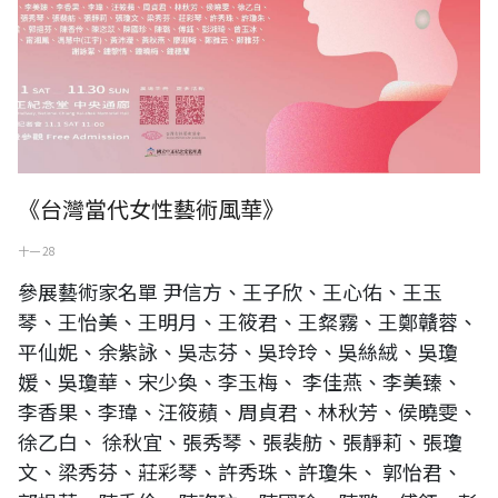
《台灣當代女性藝術風華》
十一 28
參展藝術家名單 尹信方、王子欣、王心佑、王玉
琴、王怡美、王明月、王筱君、王粲霧、王鄭贛蓉、
平仙妮、余紫詠、吳志芬、吳玲玲、吳絲絨、吳瓊
媛、吳瓊華、宋少奐、李玉梅、 李佳燕、李美臻、
李香果、李瑋、汪筱蘋、周貞君、林秋芳、侯曉雯、
徐乙白、 徐秋宜、張秀琴、張裴舫、張靜莉、張瓊
文、梁秀芬、莊彩琴、許秀珠、許瓊朱、 郭怡君、