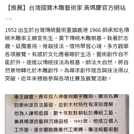
【推薦】台灣國寶木雕藝術家 黃媽慶官方網站
三 24
1952 出生於台灣傳統藝術重鎮鹿港 1966 師承知名傳
統木雕家王錦宣先生，奠下傳統木雕根基。執著於志
趣，延攬書冊，推敲技法，懷持學習心境，多方觀摩
各項展覽。有感於文化應著眼於生活，藝術創作自不
能於外，逐道以傳統技法為根基，師法大自然，將自
然景物轉化於木雕創作。為尋求創作理念與技法得以
突破，近年來積極參與各項比賽及展覽活動。
花深忘卻來時路-黃媽慶木雕展現場