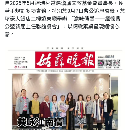
自2025年5月連瑞芬當選澹廬文教基金會董事長，便
著手規劃多項會務，特別於9月7日曹公追思會後，於
珍豪大飯店二樓遠東廳舉辦 「澹味傳馨──緬懷曹
公暨新屆上任聯誼餐會」，以精緻素桌呈現緬懷心
意。