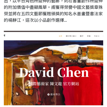
出，以平台角色所延伸的藝廊，則在書畫創作所延伸
的附加價值中盡顯風華。甫獲得榮譽中國文藝獎章殊
榮並將在五四文藝節獲贈頒獎的知名水墨畫暨書法家
的楊靜江，這次以小品創作選擇...