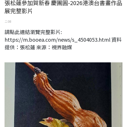
張松蓮參加賀新春 慶團圓-2026港澳台書畫作品
展完整影片
二 08
請點此連結瀏覽完整影片:
https://m.booea.com/news/s_4504053.html 資料
提供：張松蓮 來源：視界融媒
2026 北京地鐵主題巡迴展 黃媽慶 藝脈傳承展