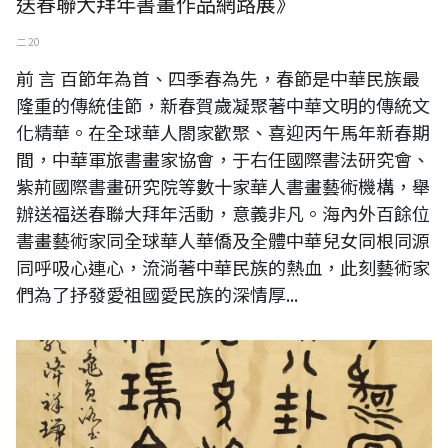
送春聯大拜年書畫作品網路展》
二 20
前 言 百節年為首、四季春為先，春節是中華民族最
隆重的傳統佳節，新春賀歲凝聚著中華文明的傳統文
化精華。在全球華人閤家歡聚、喜迎丙午馬年新春期
間，中華軍旅書畫家協會，于右任國際書法研究會、
紫荊國際書畫研究院等數十家華人書畫藝術機構，舉
辦送福送春聯大拜年活動，意義非凡。海內外百餘位
書畫藝術家同全球華人華僑及全體中華兒女同根同源
同呼吸心連心，流淌著中華民族的熱血，此刻藝術家
們為了抒發愛祖國愛民族的深情厚...