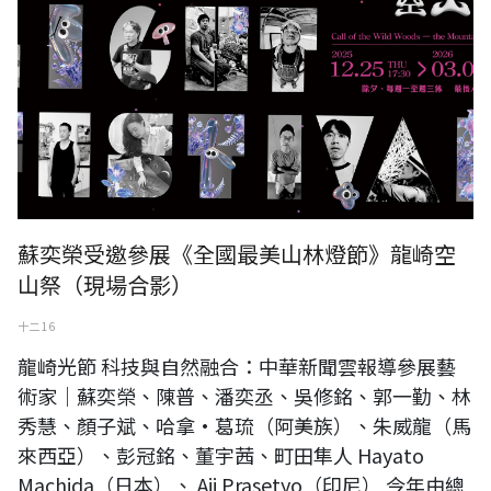
蘇奕榮受邀參展《全國最美山林燈節》龍崎空
山祭（現場合影）
十二 16
龍崎光節 科技與自然融合：中華新聞雲報導參展藝
術家｜蘇奕榮、陳普、潘奕丞、吳修銘、郭一勤、林
秀慧、顏子斌、哈拿·葛琉（阿美族）、朱威龍（馬
來西亞）、彭冠銘、董宇茜、町田隼人 Hayato
Machida（日本）、 Aji Prasetyo（印尼） 今年由總