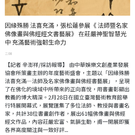
因緣殊勝 法喜充滿，張松蓮參展《 法師暨名家
佛像畫與佛經經文書藝展》 在莊嚴神聖智慧光
中 充滿藝術強韌生命力
二 08
【記者 辛澎祥/採訪報導】 由中華娛樂文創產業發展
協會所策畫主辦的年度藝術盛會，主題以「因緣殊勝
法喜充滿—法師及名家佛像畫與佛經書藝展」，呈現
了在佛化的境域中所帶來的正向喜悅，用書畫彰顯出
教義的博大精深。2月28日在國立臺灣藝術教育館舉
行特展開幕式，展覽匯集了多位法師、教授與書畫名
家，共計38位書畫創作者，展出61幅佛像畫與佛經
經文作品，內容莊嚴宏富、氣韻生動，甫一開展即獲
各界高度關注與一致好評...