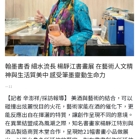
翰墨書香 細水流長 楊靜江書畫展 在藝術人文精
神與生活質美中 感受筆墨靈動生命力
一 11
【記者 辛澎祥/採訪報導】 美酒與藝術的結合，可以
碰撞出炫麗悅目的火花，藝術家能在酒的催化下，更
能反應出自在揮灑的特質，讓創作呈現不同的意境。
在異業結盟成為風潮之際，知名書畫家楊靜江特別與
酒品製造商賀木堂合作，呈現她21幅書畫小品做展