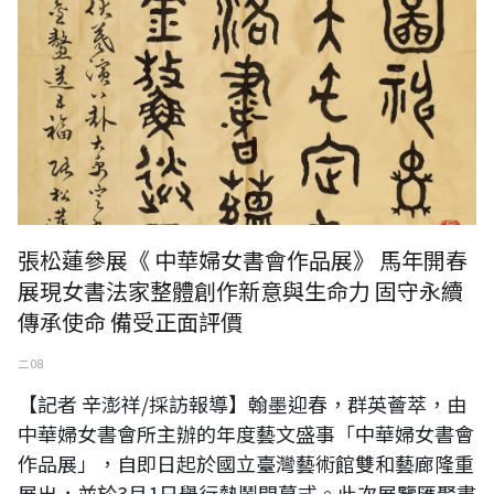
張松蓮參展《 中華婦女書會作品展》 馬年開春
展現女書法家整體創作新意與生命力 固守永續
傳承使命 備受正面評價
二 08
【記者 辛澎祥/採訪報導】翰墨迎春，群英薈萃，由
中華婦女書會所主辦的年度藝文盛事「中華婦女書會
作品展」，自即日起於國立臺灣藝術館雙和藝廊隆重
展出，並於3月1日舉行熱鬧開幕式。此次展覽匯聚書