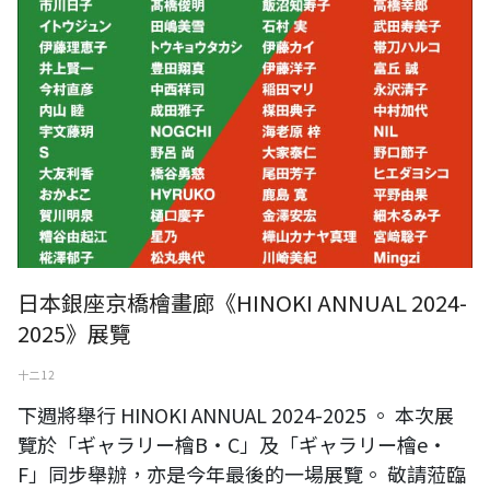
日本銀座京橋檜畫廊《HINOKI ANNUAL 2024-
2025》展覽
十二 12
下週將舉行 HINOKI ANNUAL 2024-2025 。 本次展
覽於「ギャラリー檜B・C」及「ギャラリー檜e・
F」同步舉辦，亦是今年最後的一場展覽。 敬請蒞臨