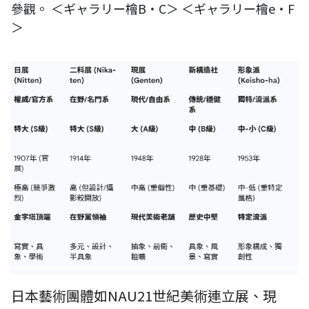
參觀。 ＜ギャラリー檜B・C＞ ＜ギャラリー檜e・F
＞
日本藝術團體如NAU21世紀美術連立展、現