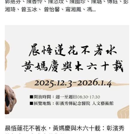
郭挹芬、陳香伶、陳恣玟、陳國珍、陳璐、傅鈺、彭
湘琦、曾玉冰、 曾怡馨、甯湘鳳、馮...
晨悟蓮花不著水，黃媽慶與木六十載
晨悟蓮花不著水，黃媽慶與木六十載：彰濱秀