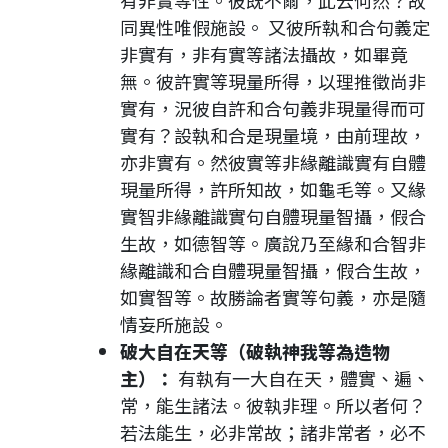
有非實等性。彼既不爾，此云何然？故
同異性唯假施設。 又彼所執和合句義定
非實有，非有實等諸法攝故，如畢竟
無。彼許實等現量所得，以理推徵尚非
實有，況彼自許和合句義非現量得而可
實有？設執和合是現量境，由前理故，
亦非實有。然彼實等非緣離識實有自體
現量所得，許所知故，如龜毛等。又緣
實智非緣離識實句自體現量智攝，假合
生故，如德智等。廣說乃至緣和合智非
緣離識和合自體現量智攝，假合生故，
如實智等。故勝論者實等句義，亦是隨
情妄所施設。
破大自在天等（破執神我等為造物
主）：
有執有一大自在天，體實、遍、
常，能生諸法。彼執非理。所以者何？
若法能生，必非常故；諸非常者，必不