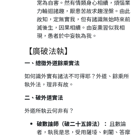
常為自害。然有情類身心相續，煩惱業
力輪迴諸趣，厭患苦故求趣涅槃。由此
故知，定無實我，但有諸識無始時來前
滅後生，因果相續。由妄熏習似我相
現，愚者於中妄執為我。
【廣破法執】
一、總徵外道餘乘實法
如何識外實有諸法不可得耶？外道、餘乘所
執外法，理非有故。
二、破外道實法
外道所執云何非有？
破數論師（破二十五諦法）：
且數論
者，執我是思，受用薩埵、剌闍、答摩