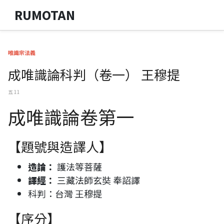
RUMOTAN
唯識宗法義
成唯識論科判（卷一） 王穆提
五 11
成唯識論卷第一
【題號與造譯人】
造論：
護法等菩薩
譯經：
三藏法師玄奘 奉詔譯
科判：台灣 王穆提
【序分】