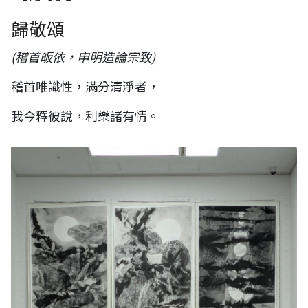
歸敬頌
(稽首皈依，申明造論宗致)
稽首唯識性，滿分清淨者，
我今釋彼說，利樂諸有情。