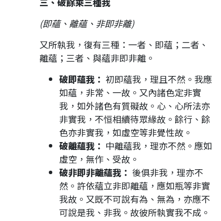
三、破餘乘三種我
(即蘊、離蘊、非即非離)
又所執我，復有三種：一者、即蘊；二者、
離蘊；三者、與蘊非即非離。
破即蘊我：
初即蘊我，理且不然。我應
如蘊，非常、一故。又內諸色定非實
我，如外諸色有質礙故。心、心所法亦
非實我，不恒相續待眾緣故。餘行、餘
色亦非實我，如虛空等非覺性故。
破離蘊我：
中離蘊我，理亦不然。應如
虛空，無作、受故。
破非即非離蘊我：
後俱非我，理亦不
然。許依蘊立非即離蘊，應如瓶等非實
我故。又既不可說有為、無為，亦應不
可說是我、非我。故彼所執實我不成。