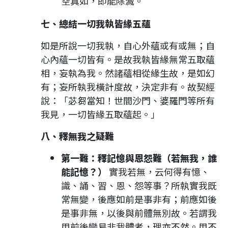
空真如，即能除滅。
七、總結一切我執皆緣五蘊
如是所說一切我執，自心外蘊或有或無；自
心內蘊一切皆有。是故我執皆緣無常五取蘊
相，妄執為我。然諸蘊相從緣生故，是如幻
有；妄所執我橫計度故，決定非有。故契經
說：「苾芻當知！世間沙門、婆羅門等所有
我見，一切皆緣五取蘊起。」
八、釋無我之疑難
第一難：釋記憶與恩怨難（若無我，誰
能記憶？）
實我若無，云何得有憶、
識、誦、習、恩、怨等事？所執實我既
常無變，後應如前是事非有；前應如後
是事非無，以後與前體無別故。若謂我
用前後變易非我體者，理亦不然。用不