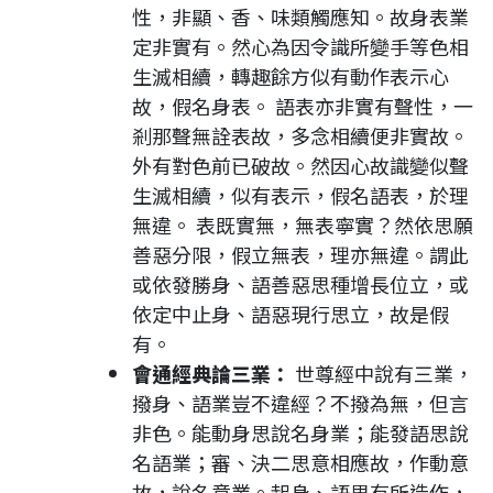
性，非顯、香、味類觸應知。故身表業
定非實有。然心為因令識所變手等色相
生滅相續，轉趣餘方似有動作表示心
故，假名身表。 語表亦非實有聲性，一
剎那聲無詮表故，多念相續便非實故。
外有對色前已破故。然因心故識變似聲
生滅相續，似有表示，假名語表，於理
無違。 表既實無，無表寧實？然依思願
善惡分限，假立無表，理亦無違。謂此
或依發勝身、語善惡思種增長位立，或
依定中止身、語惡現行思立，故是假
有。
會通經典論三業：
世尊經中說有三業，
撥身、語業豈不違經？不撥為無，但言
非色。能動身思說名身業；能發語思說
名語業；審、決二思意相應故，作動意
故，說名意業。起身、語思有所造作，