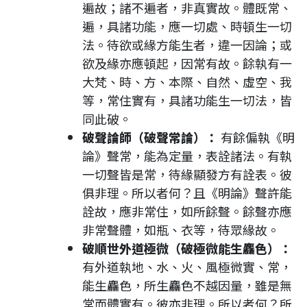
遍故；諸不遍者，非真實故。體既常、
遍，具諸功能，應一切處、時頓生一切
法。待欲或緣方能生者，違一因論；或
欲及緣亦應頓起，因常有故。餘執有一
大梵、時、方、本際、自然、虛空、我
等，常住實有，具諸功能生一切法，皆
同此破。
破聲論師（破聲常論）：
有餘偏執《明
論》聲常，能為定量，表詮諸法。有執
一切聲皆是常，待緣顯發方有詮表。彼
俱非理。所以者何？且《明論》聲許能
詮故，應非常住，如所餘聲。餘聲亦應
非常聲體，如瓶、衣等，待眾緣故。
破順世外道極微（破極微能生麤色）：
有外道執地、水、火、風極微實、常，
能生麤色，所生麤色不越因量，雖是無
常而體實有。彼亦非理。所以者何？所