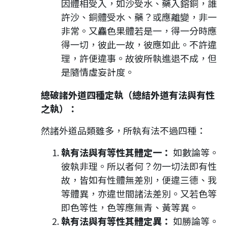
因體相受入，如沙受水、藥入鎔銅，誰
許沙、銅體受水、藥？或應離變，非一
非常。又麤色果體若是一，得一分時應
得一切，彼此一故，彼應如此。不許違
理，許便違事。故彼所執進退不成，但
是隨情虛妄計度。
總破諸外道四種定執（總結外道有法與有性
之執）：
然諸外道品類雖多，所執有法不過四種：
執有法與有等性其體定一：
如數論等。
彼執非理。所以者何？勿一切法即有性
故，皆如有性體無差別，便違三德、我
等體異，亦違世間諸法差別。又若色等
即色等性，色等應無青、黃等異。
執有法與有等性其體定異：
如勝論等。