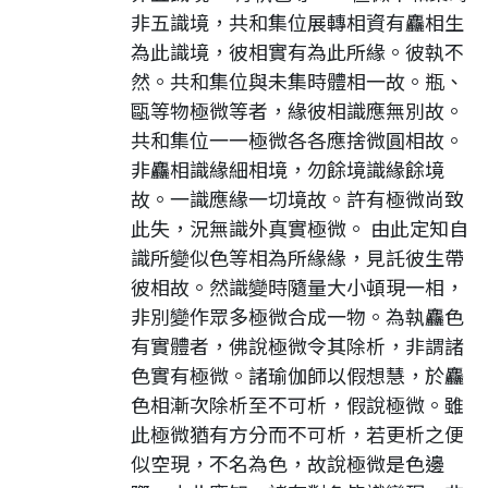
非五識境，共和集位展轉相資有麤相生
為此識境，彼相實有為此所緣。彼執不
然。共和集位與未集時體相一故。瓶、
甌等物極微等者，緣彼相識應無別故。
共和集位一一極微各各應捨微圓相故。
非麤相識緣細相境，勿餘境識緣餘境
故。一識應緣一切境故。許有極微尚致
此失，況無識外真實極微。 由此定知自
識所變似色等相為所緣緣，見託彼生帶
彼相故。然識變時隨量大小頓現一相，
非別變作眾多極微合成一物。為執麤色
有實體者，佛說極微令其除析，非謂諸
色實有極微。諸瑜伽師以假想慧，於麤
色相漸次除析至不可析，假說極微。雖
此極微猶有方分而不可析，若更析之便
似空現，不名為色，故說極微是色邊