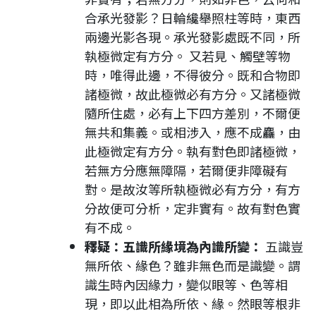
合承光發影？日輪纔舉照柱等時，東西
兩邊光影各現。承光發影處既不同，所
執極微定有方分。 又若見、觸壁等物
時，唯得此邊，不得彼分。既和合物即
諸極微，故此極微必有方分。又諸極微
隨所住處，必有上下四方差別，不爾便
無共和集義。或相涉入，應不成麤，由
此極微定有方分。執有對色即諸極微，
若無方分應無障隔，若爾便非障礙有
對。是故汝等所執極微必有方分，有方
分故便可分析，定非實有。故有對色實
有不成。
釋疑：五識所緣境為內識所變：
五識豈
無所依、緣色？雖非無色而是識變。謂
識生時內因緣力，變似眼等、色等相
現，即以此相為所依、緣。然眼等根非