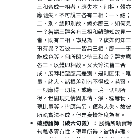
三和合成一相者，應失本、別相，體亦
應隨失。不可說三各有二相：一、總；
二、別。總即別故，總亦應三，如何見
一？若謂三體各有三相和雜難知故見一
者，既有三相，寧見為一？復如何知三
事有異？若彼一一皆具三相，應一一事
能成色等，何所闕少待三和合？體亦應
各三，以體即相故。又大等法皆三合
成，展轉相望應無差別，是則因果、唯
量、諸大、諸根差別皆不得成。若爾，
一根應得一切境，或應一境一切根所
得。世間現見情與非情、淨、穢等物、
現比量等，皆應無異，便為大失。故彼
所執實法不成，但是妄情計度為有。
破勝論師（破六句義）：
勝論所執實等
句義多實有性，現量所得。彼執非理。