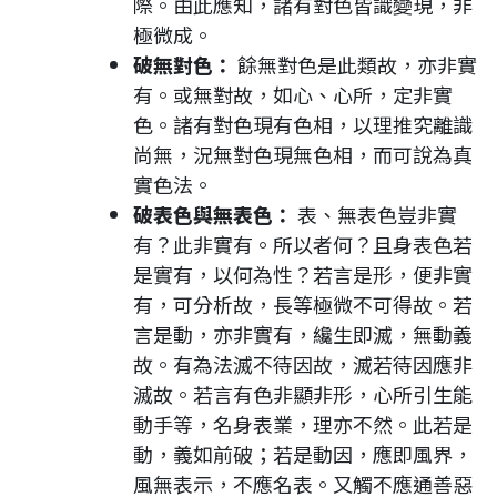
際。由此應知，諸有對色皆識變現，非
極微成。
破無對色：
餘無對色是此類故，亦非實
有。或無對故，如心、心所，定非實
色。諸有對色現有色相，以理推究離識
尚無，況無對色現無色相，而可說為真
實色法。
破表色與無表色：
表、無表色豈非實
有？此非實有。所以者何？且身表色若
是實有，以何為性？若言是形，便非實
有，可分析故，長等極微不可得故。若
言是動，亦非實有，纔生即滅，無動義
故。有為法滅不待因故，滅若待因應非
滅故。若言有色非顯非形，心所引生能
動手等，名身表業，理亦不然。此若是
動，義如前破；若是動因，應即風界，
風無表示，不應名表。又觸不應通善惡