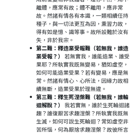
離體，應常有故；體不離用，應非常
故。然諸有情各有本識，一類相續任持
種子，與一切法更互為因，熏習力故，
得有如是憶、識等事。故所設難於汝有
失，非於我宗。
第二難：釋造業受報難（若無我，誰造
業受報？）
若無實我，誰能造業、誰受
果耶？所執實我既無變易，猶如虛空，
如何可能造業受果？若有變易，應是無
常。然諸有情心、心所法，因緣力故相
續無斷，造業受果於理無違。
第三難：釋生死涅槃難（若無我，誰輪
迴解脫？）
我若實無，誰於生死輪迴諸
趣？誰復厭苦求趣涅槃？所執實我既無
生滅，如何可說生死輪迴？常如虛空非
苦所惱，何為厭捨求趣涅槃？故彼所言