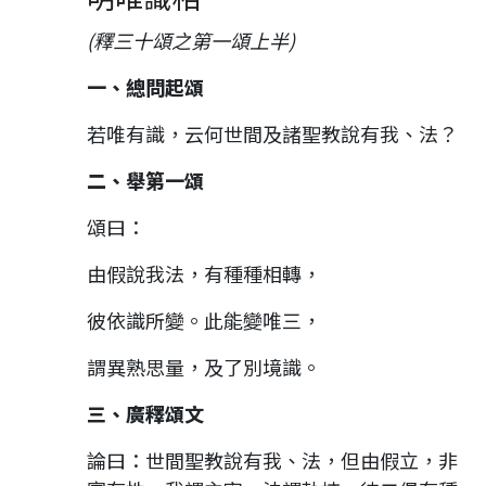
(釋三十頌之第一頌上半)
一、總問起頌
若唯有識，云何世間及諸聖教說有我、法？
二、舉第一頌
頌曰：
由假說我法，有種種相轉，
彼依識所變。此能變唯三，
謂異熟思量，及了別境識。
三、廣釋頌文
論曰：世間聖教說有我、法，但由假立，非