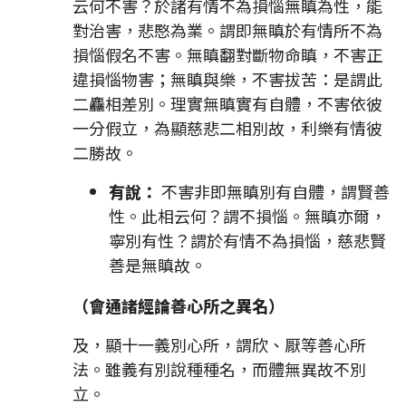
云何不害？於諸有情不為損惱無瞋為性，能
對治害，悲愍為業。謂即無瞋於有情所不為
損惱假名不害。無瞋翻對斷物命瞋，不害正
違損惱物害；無瞋與樂，不害拔苦：是謂此
二麤相差別。理實無瞋實有自體，不害依彼
一分假立，為顯慈悲二相別故，利樂有情彼
二勝故。
有說：
不害非即無瞋別有自體，謂賢善
性。此相云何？謂不損惱。無瞋亦爾，
寧別有性？謂於有情不為損惱，慈悲賢
善是無瞋故。
（會通諸經論善心所之異名）
及，顯十一義別心所，謂欣、厭等善心所
法。雖義有別說種種名，而體無異故不別
立。