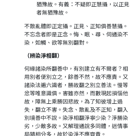
猶豫故。有義：不疑即正慧攝，以正見
者無猶豫故。
不散亂體即正定攝。正見、正知俱善慧攝。
不忘念者即是正念。悔、眠、尋、伺通染不
染，如觸、欲等無別翻對。
（辨染淨相翻）
何緣諸染所翻善中，有別建立有不爾者？相
用別者便別立之，餘善不然，故不應責。又
諸染法遍六識者，勝故翻之別立善法。慢等
忿等唯意識俱。害雖亦然，而數現起損惱他
故，障無上乘勝因悲故，為了知彼增上過
失，翻立不害。失念、散亂及不正知，翻入
別境善中不說。染淨相翻淨寧少染？淨勝染
劣，少敵多故。又解理通說多同體，迷情事
局隨相分多，故於染淨不應齊責。