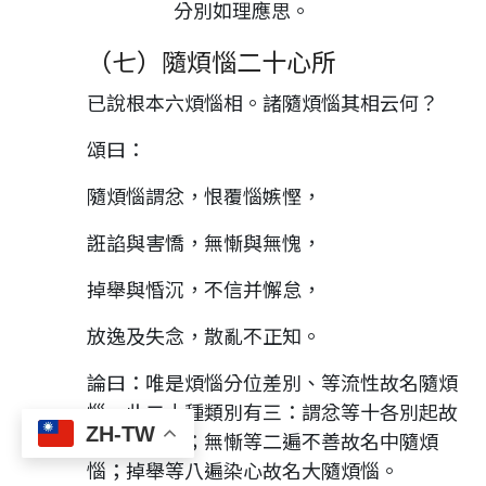
分別如理應思。
（七）隨煩惱二十心所
已說根本六煩惱相。諸隨煩惱其相云何？
頌曰：
隨煩惱謂忿，恨覆惱嫉慳，
誑諂與害憍，無慚與無愧，
掉舉與惛沉，不信并懈怠，
放逸及失念，散亂不正知。
論曰：唯是煩惱分位差別、等流性故名隨煩
惱。此二十種類別有三：謂忿等十各別起故
ZH-TW
名小隨煩惱；無慚等二遍不善故名中隨煩
惱；掉舉等八遍染心故名大隨煩惱。