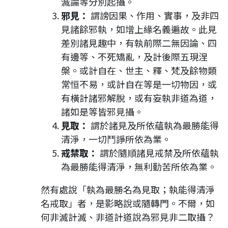
滅論等分別起攝。
邪見：
謂謗因果、作用、實事，及非四
見諸餘邪執，如增上緣名義遍故。此見
差別諸見趣中，有執前際二無因論、四
有邊等、不死矯亂，及計後際五現涅
槃。或計自在、世主、釋、梵及餘物類
常恒不易，或計自在等是一切物因，或
有橫計諸邪解脫，或有妄執非道為道，
諸如是等皆邪見攝。
見取：
謂於諸見及所依蘊執為最勝能得
清淨，一切鬥諍所依為業。
戒禁取：
謂於隨順諸見戒禁及所依蘊執
為最勝能得清淨，無利勤苦所依為業。
然有處說「執為最勝名為見取；執能得清淨
名戒取」者，是影略說或隨轉門。不爾，如
何非滅計滅、非道計道說為邪見非二取攝？