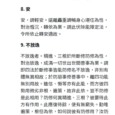
8. 安
安，謂輕安。遠離麤重調暢身心堪任為性，
對治惛沉，轉依為業。謂此伏除能障定法，
令所依止轉安適故。
9. 不放逸
不放逸者。精進、三根於所斷修防修為性，
對治放逸，成滿一切世出世間善事為業。謂
即四法於斷修事皆能防修名不放逸，非別有
體無異相故；於防惡事修善事中，離四功能
無別用故。雖信、慚等亦有此能，而方彼四
勢用微劣非根、遍策，故非此依。豈不防修
是此相用？防修何異精進、三根？彼要待此
方有作用。此應復待餘，便有無窮失。勤唯
遍策，根但為依，如何說彼有防修用？汝防