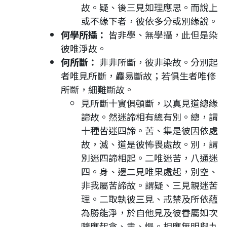
故。疑、後三見如理應思。而說上
或不緣下者，彼依多分或別緣說。
何學所攝：
皆非學、無學攝，此但是染
彼唯淨故。
何所斷：
非非所斷，彼非染故。分別起
者唯見所斷，麤易斷故；若俱生者唯修
所斷，細難斷故。
見所斷十實俱頓斷，以真見道總緣
諦故。然迷諦相有總有別。總，謂
十種皆迷四諦。苦、集是彼因依處
故，滅、道是彼怖畏處故。別，謂
別迷四諦相起。二唯迷苦，八通迷
四。身、邊二見唯果處起，別空、
非我屬苦諦故。謂疑、三見親迷苦
理。二取執彼三見、戒禁及所依蘊
為勝能淨，於自他見及彼眷屬如次
隨應起貪、恚、慢。相應無明與九