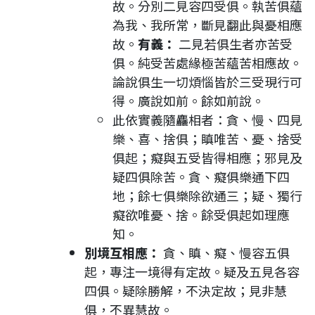
故。分別二見容四受俱。執苦俱蘊
為我、我所常，斷見翻此與憂相應
故。
有義：
二見若俱生者亦苦受
俱。純受苦處緣極苦蘊苦相應故。
論說俱生一切煩惱皆於三受現行可
得。廣說如前。餘如前說。
此依實義隨麤相者：貪、慢、四見
樂、喜、捨俱；瞋唯苦、憂、捨受
俱起；癡與五受皆得相應；邪見及
疑四俱除苦。貪、癡俱樂通下四
地；餘七俱樂除欲通三；疑、獨行
癡欲唯憂、捨。餘受俱起如理應
知。
別境互相應：
貪、瞋、癡、慢容五俱
起，專注一境得有定故。疑及五見各容
四俱。疑除勝解，不決定故；見非慧
俱，不異慧故。