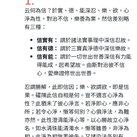
云何為信？於實、德、能深忍、樂、欲，心
淨為性，對治不信，樂善為業。然信差別略
有三種：
信實有：
謂於諸法實事理中深信忍故。
信有德：
謂於三寶真淨德中深信樂故。
信有能：
謂於一切世出世善深信有力能
得能成，起希望故。由斯對治彼不信
心，愛樂證修世出世善。
忍謂勝解，此即信因；樂、欲謂欲，即是信
果。礭陳此信自相是何。豈不適言心淨為
性？此猶未了彼心淨言。若淨即心，應非心
所；若令心淨，慚等何別？心俱淨法，為難
亦然。此性澄清能淨心等，以心勝故立心淨
名，如水清珠能清濁水。慚等雖善，非淨為
相，此淨為相無濫彼失。又諸染法各別有