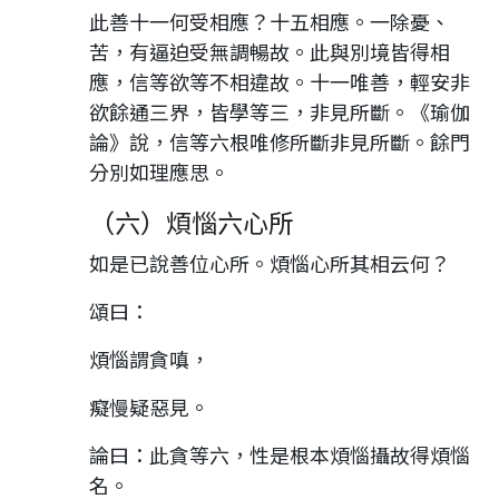
此善十一何受相應？十五相應。一除憂、
苦，有逼迫受無調暢故。此與別境皆得相
應，信等欲等不相違故。十一唯善，輕安非
欲餘通三界，皆學等三，非見所斷。《瑜伽
論》說，信等六根唯修所斷非見所斷。餘門
分別如理應思。
（六）煩惱六心所
如是已說善位心所。煩惱心所其相云何？
頌曰：
煩惱謂貪嗔，
癡慢疑惡見。
論曰：此貪等六，性是根本煩惱攝故得煩惱
名。