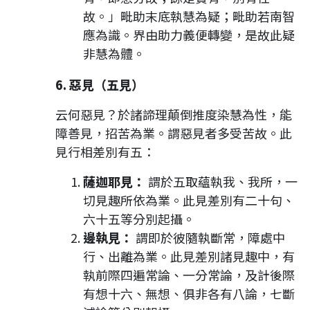
故。」毗助末底執慧為疑；毗助若南智
應為識。界由助力義便轉變，是故此疑
非慧為體。
6. 惡見（五見）
云何惡見？於諸諦理顛倒推度染慧為性，能
障善見，招苦為業。謂惡見者多受苦故。此
見行相差別有五：
薩迦耶見：
謂於五取蘊執我、我所，一
切見趣所依為業。此見差別有二十句、
六十五等分別起攝。
邊執見：
謂即於彼隨執斷常，障處中
行、出離為業。此見差別諸見趣中，有
執前際四遍常論、一分常論，及計後際
有想十六、無想、俱非各有八論，七斷