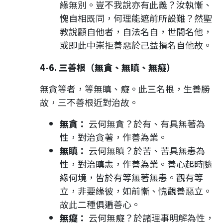
緣無別。豈不我說亦有此義？汝執慚、
愧自相既同，何理能遮前所設難？然聖
教說顧自他者，自法名自，世間名他，
或即此中崇拒善惡於己益損名自他故。
4-6. 三善根（無貪、無瞋、無癡）
無貪等者，等無瞋、癡。此三名根，生善勝
故，三不善根近對治故。
無貪：
云何無貪？於有、有具無著為
性，對治貪著，作善為業。
無瞋：
云何無瞋？於苦、苦具無恚為
性，對治瞋恚，作善為業。善心起時隨
緣何境，皆於有等無著無恚。觀有等
立，非要緣彼，如前慚、愧觀善惡立。
故此二種俱遍善心。
無癡：
云何無癡？於諸理事明解為性，