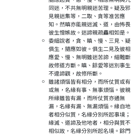
同迷，不共無明親迷苦理。疑及邪
見親迷集等，二取、貪等准苦應
知。然瞋亦能親迷滅、道，由怖畏
彼生憎嫉故。迷諦親疏麤相如是。
委細說者，貪、瞋、慢、三見、疑
俱生，隨應如彼。俱生二見及彼相
應愛、慢、無明雖迷苦諦，細難斷
故修道方斷。瞋、餘愛等迷別事生
不違諦觀，故修所斷。
雖諸煩惱皆有相分，而所仗質或有
或無，名緣有事、無事煩惱。彼親
所緣雖皆有漏，而所仗質亦通無
漏，名緣有漏、無漏煩惱。緣自地
者相分似質，名緣分別所起事境；
緣滅、道諦及他地者，相分與質不
相似故，名緣分別所起名境。餘門