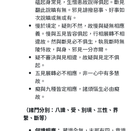
蘊起身常見，生憎恚故說得俱起。斷見
翻此說瞋有無。邪見誹撥惡事、好事如
次說瞋或無或有。
慢於境定，疑則不然，故慢與疑無相應
義。慢與五見皆容俱起，行相展轉不相
違故。然與斷見必不俱生，執我斷時無
陵恃故，與身、邪見一分亦爾。
疑不審決與見相違，故疑與見定不俱
起。
五見展轉必不相應，非一心中有多慧
故。
癡與九種皆定相應，諸煩惱生必由癡
故。
（諸門分別：八識、受、別境、三性、界
繫、斷等）
何識相應：
藏識全無，末那有四，意識