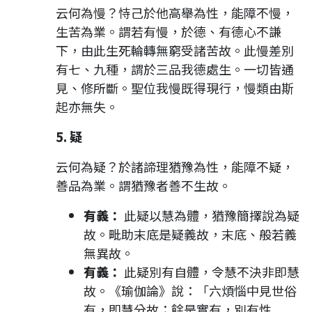
云何為慢？恃己於他高舉為性，能障不慢，
生苦為業。謂若有慢，於德、有德心不謙
下，由此生死輪轉無窮受諸苦故。此慢差別
有七、九種，謂於三品我德處生。一切皆通
見、修所斷。聖位我慢既得現行，慢類由斯
起亦無失。
5. 疑
云何為疑？於諸諦理猶豫為性，能障不疑，
善品為業。謂猶豫者善不生故。
有義：
此疑以慧為體，猶豫簡擇說為疑
故。毗助末底是疑義故，末底、般若義
無異故。
有義：
此疑別有自體，令慧不決非即慧
故。《瑜伽論》說：「六煩惱中見世俗
有，即慧分故；餘是實有，別有性