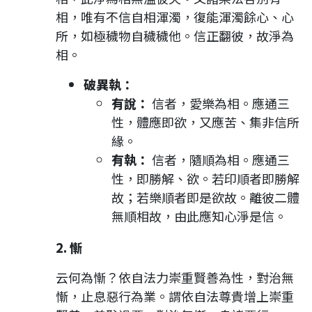
相，唯有不信自相渾濁，復能渾濁餘心、心
所，如極穢物自穢穢他。信正翻彼，故淨為
相。
破異執：
有說：
信者，愛樂為相。應通三
性，體應即欲，又應苦、集非信所
緣。
有執：
信者，隨順為相。應通三
性，即勝解、欲。若印順者即勝解
故；若樂順者即是欲故。離彼二體
無順相故，由此應知心淨是信。
2. 慚
云何為慚？依自法力崇重賢善為性，對治無
慚，止息惡行為業。謂依自法尊貴增上崇重