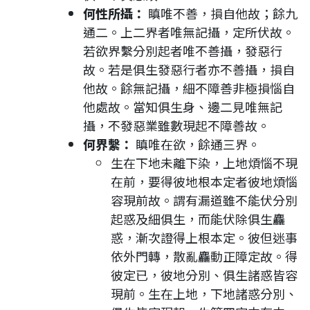
何性所攝：
瞋唯不善，損自他故；餘九
通二。上二界者唯無記攝，定所伏故。
若欲界繫分別起者唯不善攝，發惡行
故。若是俱生發惡行者亦不善攝，損自
他故。餘無記攝，細不障善非極損惱自
他處故。當知俱生身、邊二見唯無記
攝，不發惡業雖數現起不障善故。
何界繫：
瞋唯在欲，餘通三界。
生在下地未離下染，上地煩惱不現
在前，要得彼地根本定者彼地煩惱
容現前故。謂有漏道雖不能伏分別
起惑及細俱生，而能伏除俱生麤
惑，漸次證得上根本定。彼但迷事
依外門轉，散亂麤動正障定故。得
彼定已，彼地分別、俱生諸惑皆容
現前。生在上地，下地諸惑分別、