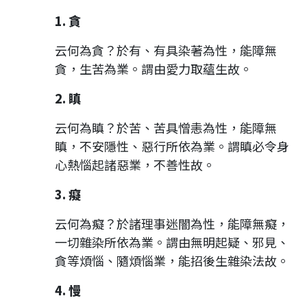
1. 貪
云何為貪？於有、有具染著為性，能障無
貪，生苦為業。謂由愛力取蘊生故。
2. 瞋
云何為瞋？於苦、苦具憎恚為性，能障無
瞋，不安隱性、惡行所依為業。謂瞋必令身
心熱惱起諸惡業，不善性故。
3. 癡
云何為癡？於諸理事迷闇為性，能障無癡，
一切雜染所依為業。謂由無明起疑、邪見、
貪等煩惱、隨煩惱業，能招後生雜染法故。
4. 慢