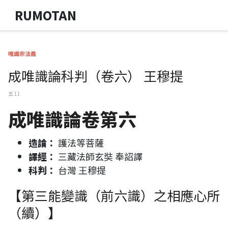
RUMOTAN
唯識宗法義
成唯識論科判（卷六） 王穆提
五 11
成唯識論卷第六
造論：
護法等菩薩
譯經：
三藏法師玄奘 奉詔譯
科判：
台灣 王穆提
【第三能變識（前六識）之相應心所
（續）】