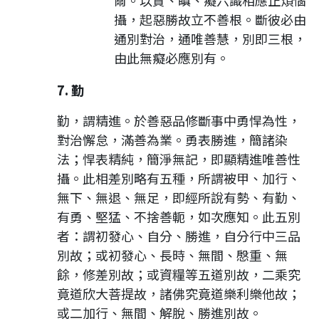
攝，起惡勝故立不善根。斷彼必由
通別對治，通唯善慧，別即三根，
由此無癡必應別有。
7. 勤
勤，謂精進。於善惡品修斷事中勇悍為性，
對治懈怠，滿善為業。勇表勝進，簡諸染
法；悍表精純，簡淨無記，即顯精進唯善性
攝。此相差別略有五種，所謂被甲、加行、
無下、無退、無足，即經所說有勢、有勤、
有勇、堅猛、不捨善軛，如次應知。此五別
者：謂初發心、自分、勝進，自分行中三品
別故；或初發心、長時、無間、慇重、無
餘，修差別故；或資糧等五道別故，二乘究
竟道欣大菩提故，諸佛究竟道樂利樂他故；
或二加行、無間、解脫、勝進別故。