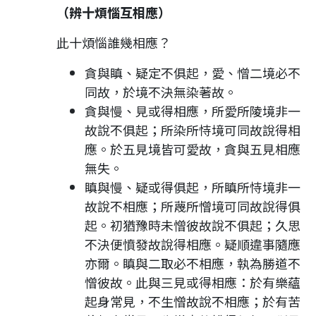
（辨十煩惱互相應）
此十煩惱誰幾相應？
貪與瞋、疑定不俱起，愛、憎二境必不
同故，於境不決無染著故。
貪與慢、見或得相應，所愛所陵境非一
故說不俱起；所染所恃境可同故說得相
應。於五見境皆可愛故，貪與五見相應
無失。
瞋與慢、疑或得俱起，所瞋所恃境非一
故說不相應；所蔑所憎境可同故說得俱
起。初猶豫時未憎彼故說不俱起；久思
不決便憤發故說得相應。疑順違事隨應
亦爾。瞋與二取必不相應，執為勝道不
憎彼故。此與三見或得相應：於有樂蘊
起身常見，不生憎故說不相應；於有苦