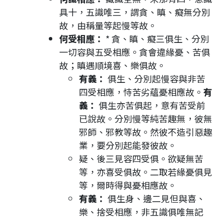
具十，五識唯三，謂貪、瞋、癡無分別
故，由稱量等起慢等故。
何受相應：
* 貪、瞋、癡三俱生、分別
一切容與五受相應。貪會違緣憂、苦俱
故；瞋遇順境喜、樂俱故。
有義：
俱生、分別起慢容與非苦
四受相應，恃苦劣蘊憂相應故。
有
義：
俱生亦苦俱起，意有苦受前
已說故。分別慢等純苦趣無，彼無
邪師、邪教等故。然彼不造引惡趣
業，要分別起能發彼故。
疑、後三見容四受俱。欲疑無苦
等，亦喜受俱故。二取若緣憂俱見
等，爾時得與憂相應故。
有義：
俱生身、邊二見但與喜、
樂、捨受相應，非五識俱唯無記