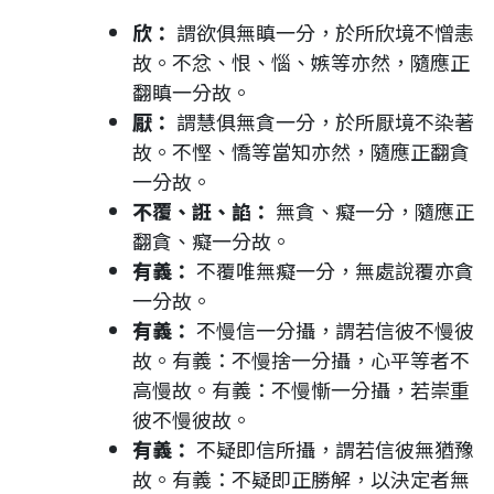
欣：
謂欲俱無瞋一分，於所欣境不憎恚
故。不忿、恨、惱、嫉等亦然，隨應正
翻瞋一分故。
厭：
謂慧俱無貪一分，於所厭境不染著
故。不慳、憍等當知亦然，隨應正翻貪
一分故。
不覆、誑、諂：
無貪、癡一分，隨應正
翻貪、癡一分故。
有義：
不覆唯無癡一分，無處說覆亦貪
一分故。
有義：
不慢信一分攝，謂若信彼不慢彼
故。有義：不慢捨一分攝，心平等者不
高慢故。有義：不慢慚一分攝，若崇重
彼不慢彼故。
有義：
不疑即信所攝，謂若信彼無猶豫
故。有義：不疑即正勝解，以決定者無