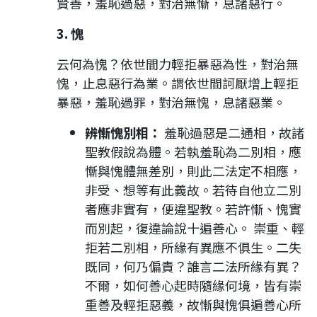
賢善，羞恥過惡，對治無慚，息諸惡行。
3. 愧
云何為愧？依世間力輕拒暴惡為性，對治無
愧，止息惡行為業。謂依世間訶厭增上輕拒
暴惡，羞恥過罪，對治無愧，息諸惡業。
辨慚愧別相：
羞恥過惡是二通相，故諸
聖教假說為體。若執羞恥為二別相，應
慚與愧體無差別，則此二法定不相應，
非受、想等有此義故。若待自他立二別
者應非實有，便違聖教。若許慚、愧實
而別起，復違論說十遍善心。 崇重、輕
拒若二別相，所緣有異應不俱生。二失
既同，何乃偏責？誰言二法所緣有異？
不爾，如何善心起時隨緣何境，皆有崇
重善及輕拒惡義，故慚與愧俱遍善心所