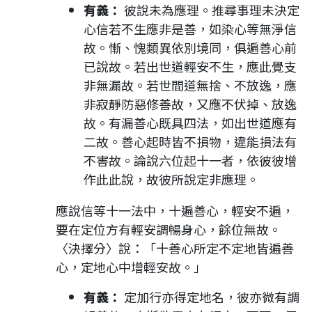
有義：
彼說未為應理。推尋事理未決定
心信若不生應非是善，如染心等無淨信
故。慚、愧類異依別境同，俱遍善心前
已說故。若出世道輕安不生，應此覺支
非無漏故。若世間道無捨、不放逸，應
非寂靜防惡修善故，又應不伏掉、放逸
故。有漏善心既具四法，如出世道應有
二故。善心起時皆不損物，違能損法有
不害故。論說六位起十一者，依彼彼增
作此此說，故彼所說定非應理。
應說信等十一法中，十遍善心，輕安不遍，
要在定位方有輕安調暢身心，餘位無故。
〈決擇分〉說：「十善心所定不定地皆遍善
心，定地心中增輕安故。」
有義：
定加行亦得定地名，彼亦微有調