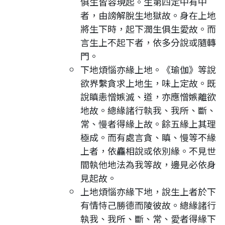
俱生皆容現起。生第四定中有中
者，由謗解脫生地獄故。身在上地
將生下時，起下潤生俱生愛故。而
言生上不起下者，依多分說或隨轉
門。
下地煩惱亦緣上地。《瑜伽》等說
欲界繫貪求上地生，味上定故。既
說瞋恚憎嫉滅、道，亦應憎嫉離欲
地故。總緣諸行執我、我所、斷、
常、慢者得緣上故。餘五緣上其理
極成。而有處言貪、瞋、慢等不緣
上者，依麤相說或依別緣。不見世
間執他地法為我等故，邊見必依身
見起故。
上地煩惱亦緣下地，說生上者於下
有情恃己勝德而陵彼故。總緣諸行
執我、我所、斷、常、愛者得緣下