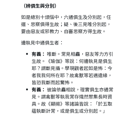
（辨俱生與分別）
如是總別十煩惱中，六通俱生及分別起，任
運、思察俱得生故；疑、後三見唯分別起，
要由惡友或邪教力、自審思察方得生故。
邊執見中通俱生者：
有義：
唯斷。常見相麤，惡友等力方引
生故。《瑜伽》等說：何邊執見是俱生
耶？謂斷見攝。學現觀者起如是怖：今
者我我何所在耶？故禽獸等若遇違緣，
皆恐我斷而起驚怖。
有義：
彼論依麤相說，理實俱生亦通常
見。謂禽獸等執我常存熾然聚集長時資
具。故《顯揚》等諸論皆說：「於五取
蘊執斷計常，或是俱生或分別起。」