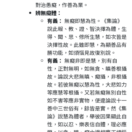
對治愚癡，作善為業。
辨無癡體：
有義：
無癡即慧為性。《集論》
說此報、教、證、智決擇為體，生
得、聞、思、修所生慧，如次皆是
決擇性故。此雖即慧，為顯善品有
勝功能，如煩惱見故復別說。
有義：
無癡非即是慧，別有自
性，正對無明，如無貪、瞋善根攝
故。論說大悲無瞋、癡攝，非根攝
故。若彼無癡以慧為性，大悲如力
等應慧等根攝。又若無癡無別自性
如不害等應非實物，便違論說十一
善中三世俗有，餘皆是實。然《集
論》說慧為體者，舉彼因果顯此自
性，如以忍、樂表信自體，理必應
爾。以貪、瞋、癡六識相應正煩惱