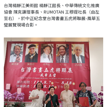
台灣楊靜江美術館 楊靜江館長、中華傳統文化推廣
協會 陳克謙理事長、RUMOTAN 王穆提社長（由左
至右），於中正紀念堂台灣書畫五虎將聯展-風華五
璧展覽現場合影。
台灣之美迪化街美術館 方榮誠館長、台灣楊靜江美術館 楊靜江館長、洪
盧藝術小築 洪啟義館長、RUMOTAN 王穆提社長