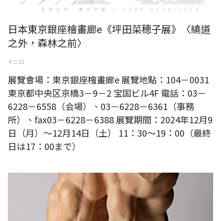
日本東京銀座檜畫廊e《坪田菜穂子展》〈繞道
之外，森林之前〉
十二 11
展覽會場：東京銀座檜畫廊e 展覽地點：104－0031
東京都中央区京橋3－9－2 宝国ビル4F 電話：03－
6228－6558（会場）、03－6228－6361（事務
所）、fax03－6228－6388 展覽期間：2024年12月9
日（月）～12月14日（土） 11：30～19：00（最終
日は17：00まで）
日本東京銀座檜畫廊《島津悠雕塑展》〈The Feeling of Vein 脈的感受〉