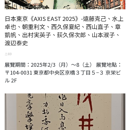
日本東京《AXIS EAST 2025》-遠藤克己、水上
卓也、朝重利文、西久保夏紀、西山直子、章
凱帆、出村実英子、荻久保次郎、山本淑子、
渡辺泰史
二 03
展覽期間：2025年2/3（月）～8（土） 展覽地點：
〒104-0031 東京都中央区京橋３丁目５−３ 京栄ビ
ル 2F