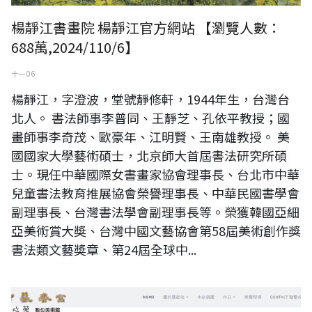
楊靜江書畫院 楊靜江官方網站 【瀏覽人數：
688萬,2024/110/6】
十一 06
楊靜江，字澄波，堂號靜修軒，1944年生，台灣台
北人。 書法師事李普同、王靜芝、孔依平教授；國
畫師事李奇茂、歐豪年、江明賢、王南雄教授。 美
國國家大學藝術碩士，北京師大首屆書法研究所碩
士。現任中華國際女書畫家協會理事長、台北市中華
兒童書法教育推展協會榮譽理事長、中華民國書學會
副理事長、台灣書法學會副理事長等。榮獲韓國亞細
亞美術賞大奬、台灣中國文藝協會第58屆美術創作獎
書法類文藝奬章、第24屆全球中...
古墓春宮吳心荷數位美術館