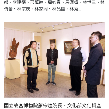
都、李建德、邢萬齡、周妙春、房漢樟、林世三、林
侑蕾、林宗茂、林家同、林品陞、林秀...
國立故宮博物院蕭宗煌院長、文化部文化資產局陳濟民局長拜訪台灣木雕
藝術家 黃媽慶老師
國立故宮博物院蕭宗煌院長、文化部文化資產