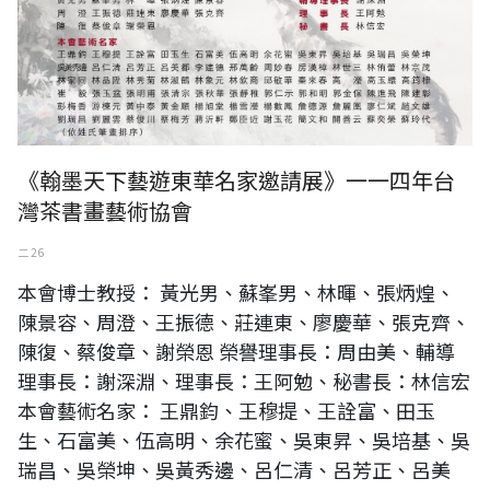
《翰墨天下藝遊東華名家邀請展》一一四年台
灣茶書畫藝術協會
二 26
本會博士教授： 黃光男、蘇峯男、林暉、張炳煌、
陳景容、周澄、王振德、莊連東、廖慶華、張克齊、
陳復、蔡俊章、謝榮恩 榮譽理事長：周由美、輔導
理事長：謝深淵、理事長：王阿勉、秘書長：林信宏
本會藝術名家： 王鼎鈞、王穆提、王詮富、田玉
生、石富美、伍高明、余花蜜、吳東昇、吳培基、吳
瑞昌、吳榮坤、吳黃秀邊、呂仁清、呂芳正、呂美