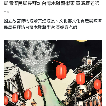
局陳濟民局長拜訪台灣木雕藝術家 黃媽慶老師
二 04
國立故宮博物院蕭宗煌院長、文化部文化資產局陳濟
民局長拜訪台灣木雕藝術家 黃媽慶老師
日本東京藝術太空羅針盤畫廊《AXIS EAST 2025》-遠藤克己、水上卓
也、朝重利文、西久保夏紀、西山直子、章凱帆、出村実英子、荻久保次
郎、山本淑子、渡辺泰史