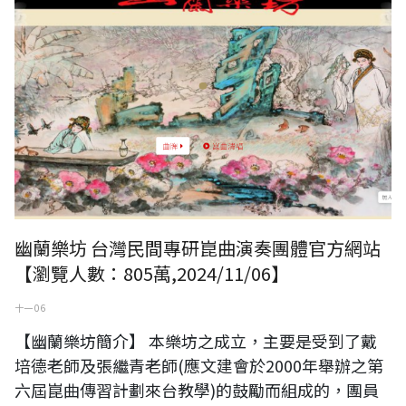
幽蘭樂坊 台灣民間專研崑曲演奏團體官方網站
【瀏覽人數：805萬,2024/11/06】
十一 06
【幽蘭樂坊簡介】 本樂坊之成立，主要是受到了戴
培德老師及張繼青老師(應文建會於2000年舉辦之第
六屆崑曲傳習計劃來台教學)的鼓勵而組成的，團員