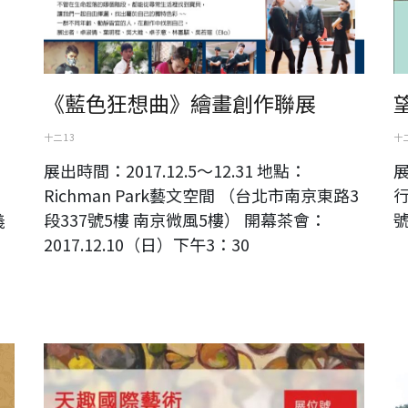
《藍色狂想曲》繪畫創作聯展
十二 13
十二
展出時間：2017.12.5～12.31 地點：
展
Richman Park藝文空間 （台北市南京東路3
行
段337號5樓 南京微風5樓） 開幕茶會：
義
2017.12.10（日）下午3：30
天趣展訊 | 11月25日，我們在深圳藝博會等你！
大