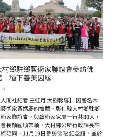
大村鄉駐鄉藝術家聯誼會參訪佛
館 種下善美因緣
 21
人間社記者 王虹月 大樹報導】 因著名木
雕藝術家黃媽慶的推薦，彰化縣大村鄉駐鄉
藝術家聯誼會，與藝術家家屬一行共80人，
由會長顏國順帶領，大村鄉公所行政課長許
榤陪同，11月19日參訪佛陀 紀念館，並於