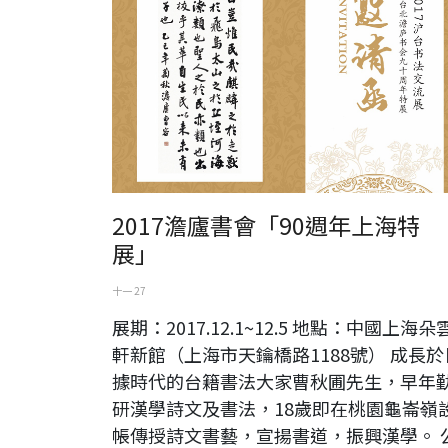
2017澹廬書會「90週年上海特
展」
十一 27
展期：2017.12.1~12.5 地點：中國上海朵
軒新館（上海市天鑰橋路1188號） 成長於
據時代的台籍書法大家曹秋圃先生，早年
研漢學詩文及書法，18歲即在桃園龜崙嶺
帳傳授詩文書藝，宣揚書道，振興漢學。 