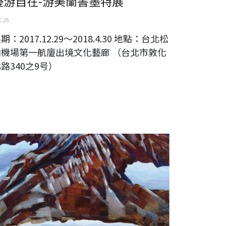
優游自在-游美蘭書墨特展
 25
期：2017.12.29～2018.4.30 地點：台北松
山機場第一航廈出境文化藝廊 （台北市敦化
路340之9号）
鄉-陳文龍創作展