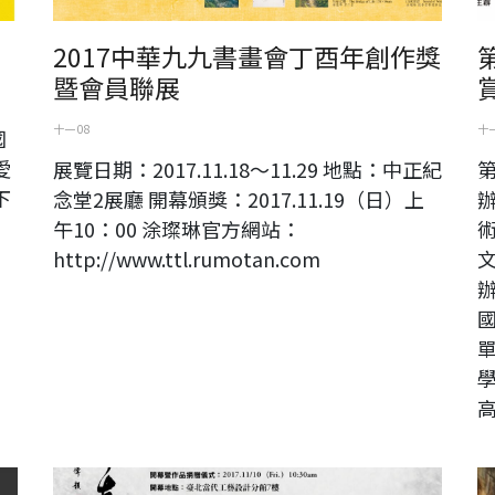
2017中華九九書畫會丁酉年創作獎
暨會員聯展
十一 08
十一
國
愛
展覽日期：2017.11.18～11.29 地點：中正紀
下
念堂2展廳 開幕頒獎：2017.11.19（日）上
午10：00 涂璨琳官方網站：
http://www.ttl.rumotan.com
靜中真境-黃媽慶木雕創作展 展覽開幕暨作品捐贈典禮
傑