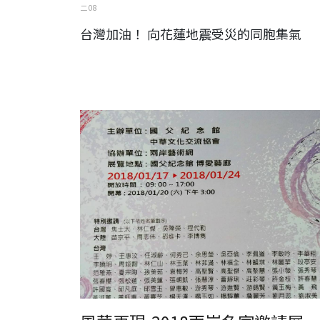
二 08
台灣加油！ 向花蓮地震受災的同胞集氣
風華再現-2018兩岸名家邀請展