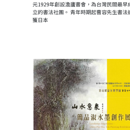
元1929年創設澹廬書會，為台灣民間最早
立的書法社團。 青年時期起曹容先生書法
獲日本
山水意象-簡品淑水墨創作展