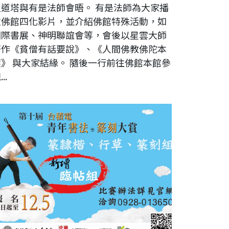
八道塔與有是法師會晤。 有是法師為大家播
放佛館四化影片，並介紹佛館特殊活動，如
國際書展、神明聯誼會等，會後以星雲大師
著作《貧僧有話要說》、《人間佛教佛陀本
懷》 與大家結緣。 隨後一行前往佛館本館參
..
十屆【台積電青年書法暨篆刻大賞】