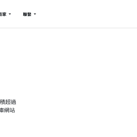
術家
聯繫
累積超過
庫網站