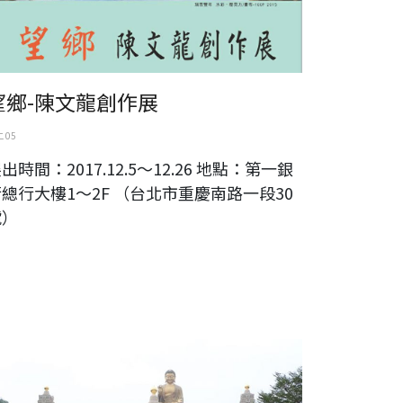
望鄉-陳文龍創作展
 05
出時間：2017.12.5～12.26 地點：第一銀
總行大樓1～2F （台北市重慶南路一段30
號）
村鄉駐鄉藝術家聯誼會參訪佛館 種下善美因緣