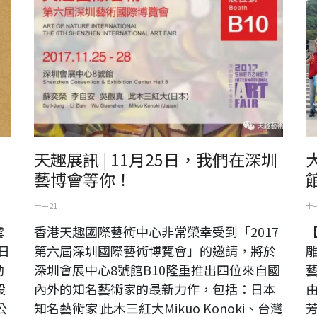
天趣展訊 | 11月25日，我們在深圳
藝博會等你！
十一 21
十一
雲
香港天趣國際藝術中心非常榮幸受到「2017
【
日
第六屆深圳國際藝術博覽會」的邀請，將於
勤
深圳會展中心8號館B10隆重推出四位來自國
設
內外的知名藝術家的最新力作，包括：日本
公
知名藝術家 此木三紅大Mikuo Konoki、台灣
芳