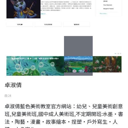
卓淑倩
四 24
卓淑倩藍色美術教室官方網站：幼兒、兒童美術創意
班,兒童美術班,國中成人美術班,不定期開班:水墨‧書
法‧陶藝‧漫畫‧故事繪本‧捏塑‧戶外寫生‧人