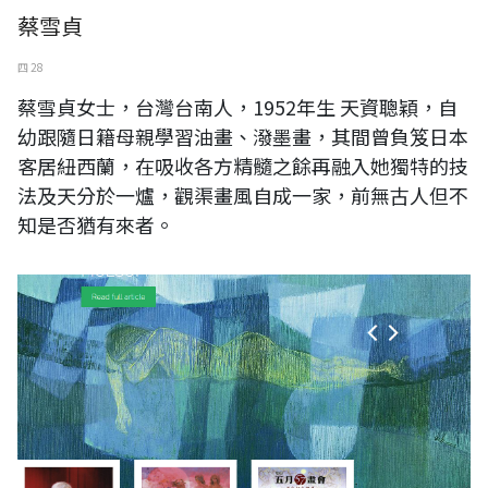
蔡雪貞
四 28
蔡雪貞女士，台灣台南人，1952年生 天資聰穎，自
幼跟隨日籍母親學習油畫、潑墨畫，其間曾負笈日本
客居紐西蘭，在吸收各方精髓之餘再融入她獨特的技
法及天分於一爐，觀渠畫風自成一家，前無古人但不
知是否猶有來者。