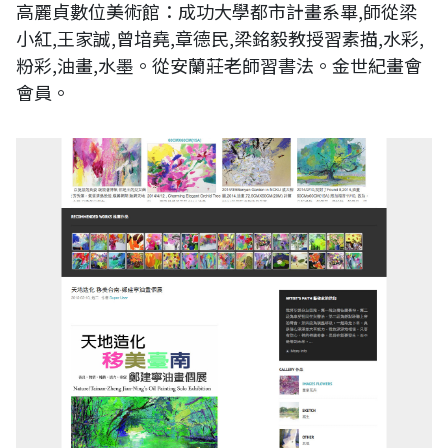
高麗貞數位美術館：成功大學都市計畫系畢,師從梁
小紅,王家誠,曾堷堯,章德民,梁銘毅教授習素描,水彩,
粉彩,油畫,水墨。從安蘭莊老師習書法。金世紀畫會
會員。