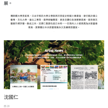
展。
沈國仁
四 28