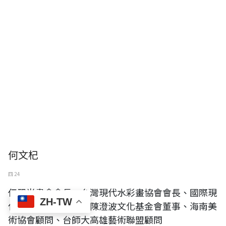
何文杞
四 24
任翠光畫會會長、台灣現代水彩畫協會會長、國際現
ZH-TW
代水彩畫聯盟總裁、陳澄波文化基金會董事、海南美
術協會顧問、台師大高雄藝術聯盟顧問