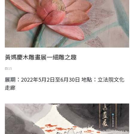
黃媽慶木雕畫展一細雕之趣
四 15
展期：2022年5月2日至6月30日 地點：立法院文化
走廊
悠然自在—李轂摩書畫展，太魯閣遊客中心展出至5月16日