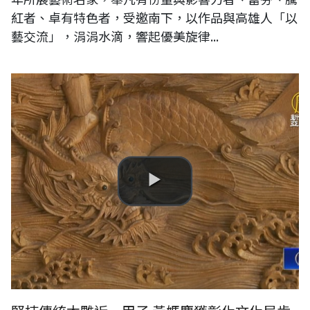
紅者、卓有特色者，受邀南下，以作品與高雄人「以
藝交流」，涓涓水滴，響起優美旋律...
堅持傳統木雕近一甲子 黃媽慶獲彰化文化局肯定