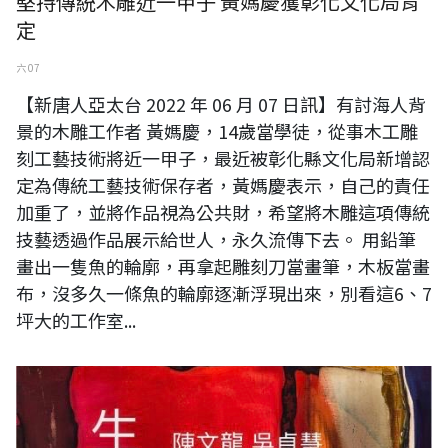
堅持傳統木雕近一甲子 黃媽慶獲彰化文化局肯
定
六 07
【新唐人亞太台 2022 年 06 月 07 日訊】有討海人背
景的木雕工作者 黃媽慶，14歲當學徒，從事木工雕
刻工藝技術將近一甲子，最近被彰化縣文化局新增認
定為傳統工藝技術保存者，黃媽慶表示，自己的責任
加重了，並將作品視為公共財，希望將木雕這項傳統
技藝透過作品展示給世人，永久流傳下去。 用鉛筆
畫出一隻魚的輪廓，再拿起雕刻刀當畫筆，木板當畫
布，沒多久一條魚的輪廓逐漸浮現出來，別看這6、7
坪大的工作室...