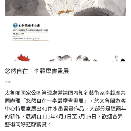
悠然自在—李轂摩書畫展
四 07
太魯閣國家公園管理處邀請國內知名藝術家李轂摩共
同辦理「悠然自在—李轂摩書畫展」，於太魯閣遊客
中心特展室展出41件水墨書畫作品，大部分是這兩年
的新作，展期自111年4月1日至5月16日，歡迎各界
藝術同好蒞臨觀賞。