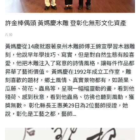
許金棒偶頭 黃媽慶木雕 登彰化無形文化資產
八 30
黃媽慶從14歲就跟著泉州木雕師傅王錦宣學習木器雕
刻，他說早年學技巧、寫實，但是對自然生態有股喜
愛，他把木雕注入了寫意的詩情風格，讓每件作品都
昇華了藝術價值。 黃媽慶在1992年成立工作室，雕
刻喜歡的題材，鄉土風情、真實景物都有，如蔬果、
瓜藤、荷花、蟲鳥等，呈現一幅幅靈動的畫，看到他
殘荷、感到秋意，看到他蟲鳥、彷彿也聽到風動，獲
獎無數。 彰化縣長王惠美29日為2位藝師授證，她
說，彰化是工藝之都，藝師...