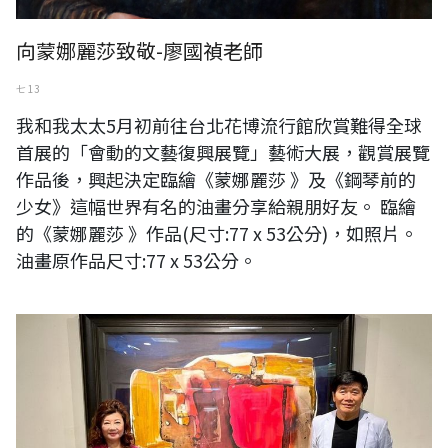
向蒙娜麗莎致敬-廖國禎老師
七 13
我和我太太5月初前往台北花博流行館欣賞難得全球
首展的「會動的文藝復興展覽」藝術大展，觀賞展覽
作品後，興起決定臨繪《蒙娜麗莎 》及《鋼琴前的
少女》這幅世界有名的油畫分享給親朋好友。 臨繪
的《蒙娜麗莎 》作品(尺寸:77 x 53公分)，如照片。
油畫原作品尺寸:77 x 53公分。
2022年「香榭藝廊名家百號邀請展」三日開幕，董事長吳貞慧與藝術總
監陳文龍。（陳文龍提供）