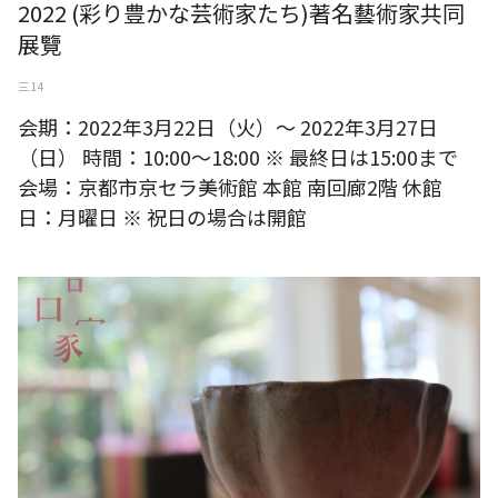
2022 (彩り豊かな芸術家たち)著名藝術家共同
展覽
三 14
会期：2022年3月22日（火）～ 2022年3月27日
（日） 時間：10:00～18:00 ※ 最終日は15:00まで
会場：京都市京セラ美術館 本館 南回廊2階 休館
日：月曜日 ※ 祝日の場合は開館
文化部-嘉義市政府「舞食無刻品生活節」