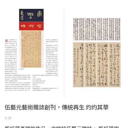
伍藝元藝術雜誌創刊，傳統再生 灼灼其華
七 29