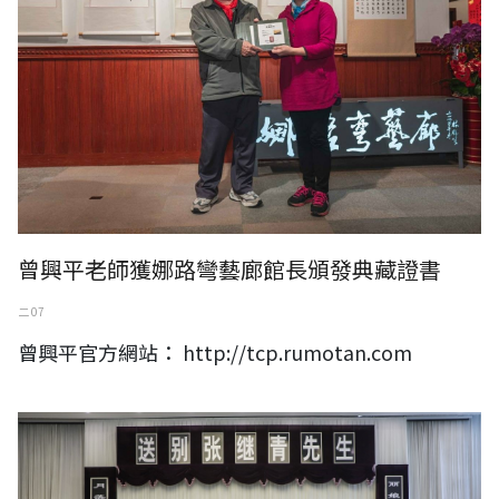
曾興平老師獲娜路彎藝廊館長頒發典藏證書
二 07
曾興平官方網站： http://tcp.rumotan.com
麗娘離魂！社會各界泣別著名昆劇表演藝術家張繼青