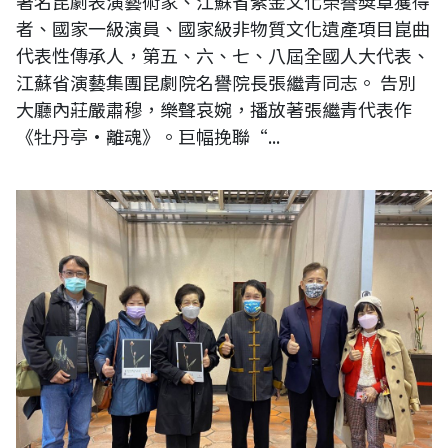
著名昆劇表演藝術家、江蘇省紫金文化榮譽獎章獲得
者、國家一級演員、國家級非物質文化遺產項目崑曲
代表性傳承人，第五、六、七、八屆全國人大代表、
江蘇省演藝集團昆劇院名譽院長張繼青同志。 告別
大廳內莊嚴肅穆，樂聲哀婉，播放著張繼青代表作
《牡丹亭·離魂》。巨幅挽聯“...
前內政部長張博雅與藝術家黃媽慶合影