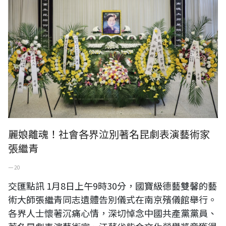
麗娘離魂！社會各界泣別著名昆劇表演藝術家
張繼青
一 20
交匯點訊 1月8日上午9時30分，國寶級德藝雙馨的藝
術大師張繼青同志遺體告別儀式在南京殯儀館舉行。
各界人士懷著沉痛心情，深切悼念中國共產黨黨員、