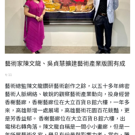
藝術家陳文龍、吳貞慧擴建藝術產業版圖有成
七 11
藝術總監陳文龍鑽研藝術創作之餘，以五十多年綿密
藝術人脈網絡、敏銳的觀察藝術產業動向，投身經營
香榭藝廊，香榭藝廊位在大立百貨Ｂ館六樓，一年多
來，高雄新增一處展場，高雄藝術花園百花競豔，更
是芳香益郁。 香榭藝廊位在大立百貨Ｂ館六樓，出
電梯右轉角落。陳文龍自稱是一間小小畫廊，但是一
年所展藝術名家，舉凡有份量與影響力者、當夯、騰