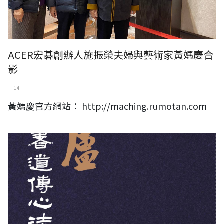
ACER宏碁創辦人施振榮夫婦與藝術家黃媽慶合
影
一 14
黃媽慶官方網站： http://maching.rumotan.com
澹盧書會第五十三次會員展作品線上電子書