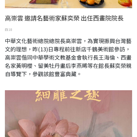
高崇雲 邀請名藝術家蘇奕榮 出任西畫院院長
四 18
中華文化藝術總院總院長高崇雲，為實現振興台灣藝
文的理想，昨(13)日專程前往新店千鶴美術館參訪，
高崇雲偕同中華學術文教基金會執行長王海倫、西畫
名家黃明櫻、留美牡丹畫后李燕晞等在館長蘇奕榮親
自導覽下，參觀該館豐富典藏。
黃媽慶木雕畫展一細雕之趣