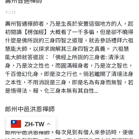
壽州智通禪師
十二 12
壽州智通禪師者，乃是生長於安豐這個地方的人，起
初閱讀【楞伽經】大概看了一千多徧，但是卻不曉得
什麼是佛所說的三身四智之道理，就去參訪禮拜六祖
慧能大師，以探求詢解其三身四智之真義。 六祖慧
能大師就答道說：「佛經上所說的三身者: 清淨法
身，乃是汝之性也，而圓滿報身者，乃是汝之智也，
千百億幻化身，即是汝之行也。倘若離開了清境法身
之本性，不用消說是三身，即是名為有身而無智，若
是悟得法、報、化三身本無有其自性...
郎州中邑洪恩禪師
十二 12
ZH-TW
郎州中邑洪恩禪師，每次見到有僧人來參訪時，便做