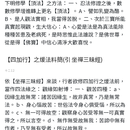
下明修學【頂法】之方法： 一、 忍法修證之後，數
數修學增進轉上更名【頂法】。 A、 譬如乳變為酪。
B、 是人觀法實相，我當得苦脫。 二、次於三寶所能
真實起現觀，生大信心： A、心愛是法是為真法能除
種種苦患及老病死，是時思惟此法誰說？是佛世尊，
從是得【佛寶】中信心清淨大歡喜悅。
【四加行】之煖法料簡(引 坐禪三昧經)
十二 12
依【坐禪三昧經】來談，行者欲修四加行之煖法前，
當作四法緣之： 觀緣如射博： 一、 觀苦四種： a、
因緣生故無常：諸苦因緣生，故非真常，乃是無常
法。 b、 身心惱故苦：世俗法令身心俱受惱，所以為
苦。 c、 無一可得故空：觀察身心苦受等無一可真實
得之，所以言空。 d、 無作無受故無我：苦諦中無有
作者，乃至無有受者，所以故無我。