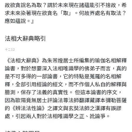
故欲貪說名為取？謂於未來現在諸蘊能引不捨故，希
求未來染著現在欲貪名「取」。何故界處名有取法？
應如蘊說。』
法相大辭典略引
十二 12
《法相大辭典》為朱芾煌居士所編集的瑜伽名相解釋
論書，對於想要深入法相唯識學的佛弟子而言，真的
是不可多得的一部論書，它的特點是蒐羅的名相解
釋，全部引用經論的經文，而不作個人私自的解釋與
臆測，保存了法義的真實性。 但這本論書的序文，
因為歐陽竟無居士評論法尊法師翻譯藏譯本彌勒菩薩
的《辨法法性論》之譯文與玄奘法師之漢譯有誤謬
處，引起兩人對於法相唯識學之正、訛論爭。