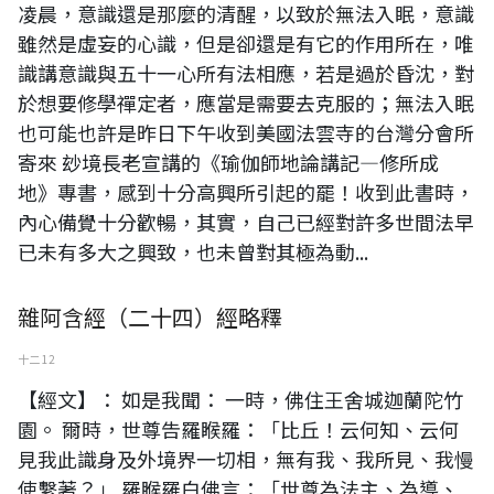
凌晨，意識還是那麼的清醒，以致於無法入眠，意識
雖然是虛妄的心識，但是卻還是有它的作用所在，唯
識講意識與五十一心所有法相應，若是過於昏沈，對
於想要修學禪定者，應當是需要去克服的；無法入眠
也可能也許是昨日下午收到美國法雲寺的台灣分會所
寄來 玅境長老宣講的《瑜伽師地論講記—修所成
地》專書，感到十分高興所引起的罷！收到此書時，
內心備覺十分歡暢，其實，自己已經對許多世間法早
已未有多大之興致，也未曾對其極為動...
雜阿含經（二十四）經略釋
十二 12
【經文】： 如是我聞： 一時，佛住王舍城迦蘭陀竹
園。 爾時，世尊告羅睺羅：「比丘！云何知、云何
見我此識身及外境界一切相，無有我、我所見、我慢
使繫著？」 羅睺羅白佛言：「世尊為法主、為導、