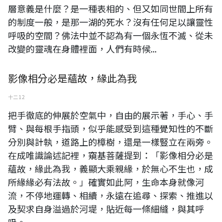
層意義是什麼？是一種表相的、但又如同世間上所有
的制度一般，是那一湖的死水？沒有任何足以讓靈性
呼吸的空間？佛法中並不認為有一個永恆不滅、從未
改變的靈魂在身體裡面，人們有時候...
影像相分必是蘊故，緣此為我
十二 12
把手徹底的伸展於空氣中，自由的展示著，手心、手
臂、與每根手指頭，似乎能感受到這種覺知性的不斷
分別與計執，道路上的樟樹，還是一樣豎立在兩旁。
在成唯識論述記裡，窺基菩薩提到：「影像相分必是
蘊故，緣此為我，義顯大乘親緣，於無心不生也，成
所緣緣必有法故。」確實如此阿，生命本身就像河
流，不停地運轉、相續，永遠在追尋、探索、推進以
及契求自身溢過於河堤，貼近每一條細縫，與其呼