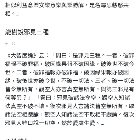
相似利益意樂安樂意樂與樂勝解，是名尋思慈愍共
相。」
龍樹說邪見三種
十二 12
《大智度論》云：「問曰：是邪見三種。一者、破罪
福報不破罪福，破因緣果報不破因緣，破後世不破今
世。二者、破罪福報亦破罪福，破因緣果報亦破因
緣，破後世亦破今世，不破一切法。三者、破一切法
皆令無所有，觀空人亦言真空無所有，與第三邪見有
何等異？」 「答曰：邪見破諸法令空，觀空人知諸
法真空不破不壞。復次邪見人言諸法皆空無所有，取
諸法空相戲論，觀空人知諸法空不取相不戲論。復次
邪見人雖口說一切空，然於愛處生愛、...