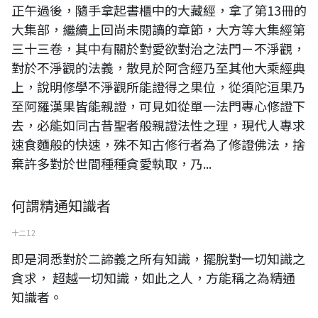
正午過後，隨手拿起書櫃中的大藏經，拿了第13冊的
大集部，繼續上回尚未閱讀的章節，大方等大集經第
三十三卷，其中有關於對愛欲對治之法門－不淨觀，
對於不淨觀的法義，散見於阿含經乃至其他大乘經典
上，說明修學不淨觀所能證得之果位，從須陀洹果乃
至阿羅漢果皆能親證，可見如從單一法門專心修證下
去，必能如同古昔聖者般親證法性之理，現代人專求
速食麵般的快速，殊不知古修行者為了修證佛法，捨
棄許多對於世間種種貪愛執取，乃...
何謂精通知識者
十二 12
即是洞悉對於二諦義之所有知識，擺脫對一切知識之
貪求， 超越一切知識，如此之人，方能稱之為精通
知識者。