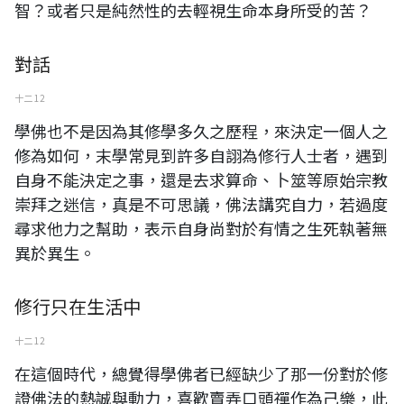
智？或者只是純然性的去輕視生命本身所受的苦？
對話
十二 12
學佛也不是因為其修學多久之歷程，來決定一個人之
修為如何，末學常見到許多自詡為修行人士者，遇到
自身不能決定之事，還是去求算命、卜筮等原始宗教
崇拜之迷信，真是不可思議，佛法講究自力，若過度
尋求他力之幫助，表示自身尚對於有情之生死執著無
異於異生。
修行只在生活中
十二 12
在這個時代，總覺得學佛者已經缺少了那一份對於修
證佛法的熱誠與動力，喜歡賣弄口頭禪作為己樂，此