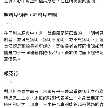
之後，心中對上師極其感恩，往往所捐獻的金錢...
明者見明者，亦可見無明
十二 12
在巴利文原典中，有一首偈頌是這麼說的：「明者見
明者，亦可見無明。無明不見明，亦不見無明。」這
首偈頌是瓦帕長老所說的，瓦帕長老曾經同憍陳如等
婆羅門子一同隨著佛陀修苦行，後於佛陀座下證得阿
羅漢果。
報冤行
十二 12
對於無量眾生而言，未來只是一連串重複無明之行為
所造就之血水，永恆的輪迴代表著生命本身因無知而
所開的玩笑，那麼，人生是否真的能夠越來越過的睿