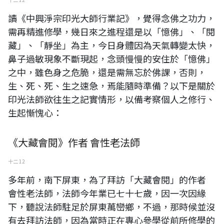
讀《中興淨宗印光大師行業記》，覺得念佛之功力，
需再精進修學，幾日來之進程還是以「憶佛」、「閱
藏」、「靜坐」為主，今日身體因為天氣轉變太快，
鼻子過敏現象不斷現起，念頭慢慢的安住於「憶佛」
之中，雖色身之危脆，還是需無忘於佛課，否則，
生、死、死、生之速急，焉能隨時準備？以下是關於
印光法師欲往生之記實情形，以備考察個人之修行、
生起慚愧心：
《大藏會閱》作者 會性老法師
十二 12
多年前，南下屏東，為了拜訪「大藏會閱」的作者
會性老法師，法師今年業已七十七歲，因一次因緣
下，聽說法師駐足於屏東萬巒鄉，不過，那時候並沒
有去拜訪法師，因為當時正在專心參學從前所修學的