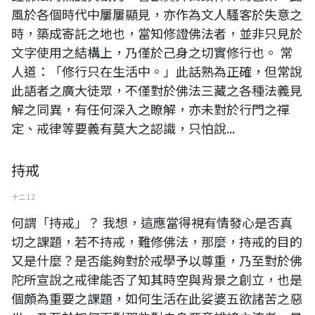
風於各個時代中屢屢顯見，亦作為文人騷客於失意之
時，築成寄託之地也，當知修證佛法者，並非只見於
文字使用之結構上，乃僅於己身之切實修行也。 常
人道：「修行只在生活中。」此話熟為正確，但常說
此語者之廣大徒眾，不僅對於佛法三藏之各種法義見
解之同異，有任何深入之瞭解，亦未對於行門之禪
定、戒律等要義有莫大之認識，只怕說...
持戒
十二 12
何謂「持戒」？ 我想，這應當得視有情發心是否真
切之課題，若不持戒，難修佛法，那麼，持戒的目的
又是什麼？是否能夠對於戒學予以尊重，乃至對於佛
陀所宣說之戒律能否了知其時空與背景之創立，也是
個頗為重要之課題，如何生活在此娑婆五欲諸苦之惡