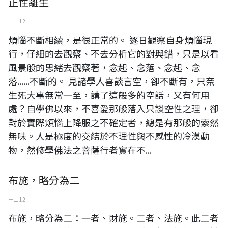
正性離生
十二 12
煩惱不斷相續，是很正常的。 逐日觀察自身煩惱現
行，仔細的去觀察、不去分析它的對與錯，只是以看
風景般的思緒去觀察著，念起、念落、念起、念
落......不斷的。 見諸學人喜談言空，卻不斷有，只奈
生死大事無常一至，講了這般多的空話，又有何用
處？自學佛以來，不喜愛那般落入只談空性之理，卻
對於實際煩惱上降服之不確定者，總是有那般的索然
無味。人是極度的交結於不理性與不感性的冷漠動
物，然修學佛法之菩薩行者實在不...
布施，略分為二
十二 12
布施，略分為二：一者、財施。二者、法施。此二者