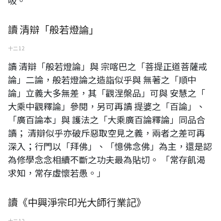
吸。
讀 清辯「般若燈論」
十二 12
讀 清辯「般若燈論」與 宗喀巴之「菩提正道菩薩戒
論」二論，般若燈論之造詣似乎與 無著之「順中
論」立義大多無差，其「觀涅槃品」可與 安慧之「
大乘中觀釋論」參閱，另可再讀 提婆之「百論」、
「廣百論本」與 護法之「大乘廣百論釋論」同品合
讀； 清辯似乎亦破斥惡取空見之義，兩者之差可再
深入；行門以「拜佛」、「憶佛念佛」為主，還是認
為修學念念相續不斷之功夫最為貼切。 「常存飢渴
求知，常存虛懷若愚。」
讀《中興淨宗印光大師行業記》
十二 12