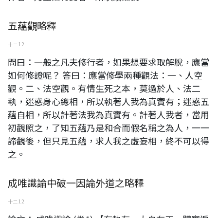
五蘊觀略釋
十二 12
問曰：一般之凡夫修行者，如果想要求取解脫，應當
如何修證呢？ 答曰：應當修學兩種觀法：一、人空
觀。二、法空觀。有情生死之本，莫過於人、法二
執，迷惑身心總相，所以執著人我為真實有；迷惑五
蘊自相，所以計著法我為真實有。計著人我者，當用
初觀照之，了知五蘊乃是和合而假名稱之為人，一一
諦觀後，但只見五蘊，求人我之虛妄相，終不可以得
之。
成唯識論中破一因論外道之略釋
十二 12