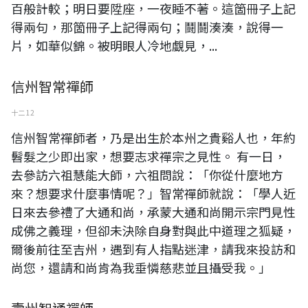
百般計較；明日要陞座，一夜睡不著。這箇冊子上記
得兩句，那箇冊子上記得兩句；鬪鬪湊湊，說得一
片，如華似錦。被明眼人冷地覷見，...
信州智常禪師
十二 12
信州智常禪師者，乃是出生於本州之貴谿人也，年約
髫髮之少即出家，想要志求禪宗之見性。 有一日，
去參訪六祖慧能大師，六祖問說：「你從什麼地方
來？想要求什麼事情呢？」智常禪師就說：「學人近
日來去參禮了大通和尚，承蒙大通和尚開示宗門見性
成佛之義理，但卻未決除自身對與此中道理之狐疑，
爾後前往至吉州，遇到有人指點迷津，請我來投訪和
尚您，還請和尚肯為我垂憐慈悲並且攝受我。」