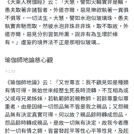
《大乘入楞伽經》云：「大慧，譬如火輪實非是輪，
愚夫取著非諸智者，外道亦爾，惡見樂欲執著一異俱
不俱等，一切法生。大慧，譬如水泡似玻璃珠，愚夫
執實奔馳而取，然彼水泡非珠非非珠，取不取故，外
道亦爾，惡見分別習氣所熏，說非有為生壞於緣
有。」虛妄的境界法不正是那相似玻璃...
瑜伽師地論慈心觀
十二 12
《瑜伽師地論》云：「又世尊言：我不觀見如是種類
有情可得，無始世來經歷生死長時流轉，不互相為或
父或母兄弟姊妹，若軌範師若親教師，若餘尊重似尊
重者，由是因緣一切怨品無不皆是我之親品；又怨親
品無有決定真實可得。何以故？親品餘時轉成怨品，
怨品餘時轉成親品，是故一切無有決定，故我今者應
於一切有情之類，皆當發起平等性心平等性見，及起