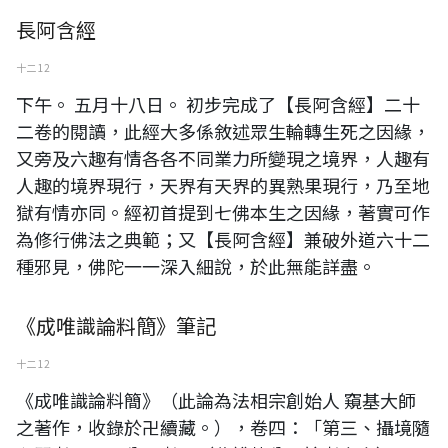
長阿含經
十二 12
下午。 五月十八日。 初步完成了【長阿含經】二十
二卷的閱讀，此經大多係敘述眾生輪轉生死之因緣，
又旁及六趣有情各各不同業力所變現之境界，人趣有
人趣的境界現行，天界有天界的異熟果現行，乃至地
獄有情亦同。經初首提到七佛本生之因緣，著實可作
為修行佛法之典範；又【長阿含經】兼破外道六十二
種邪見，佛陀一一深入細說，於此無能詳盡。
《成唯識論料簡》筆記
十二 12
《成唯識論料簡》（此論為法相宗創始人 窺基大師
之著作，收錄於卍續藏。），卷四：「第三、攝境隨