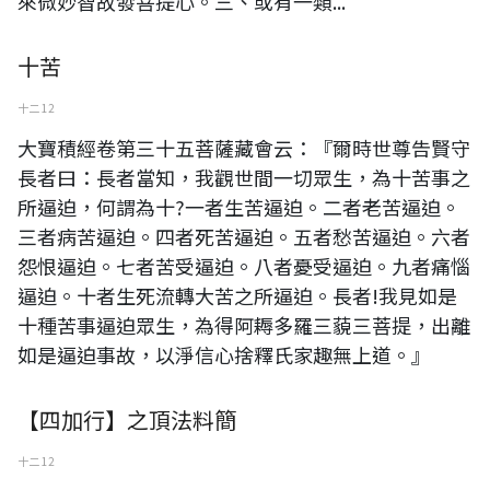
來微妙智故發菩提心。三、或有一類...
十苦
十二 12
大寶積經卷第三十五菩薩藏會云：『爾時世尊告賢守
長者曰：長者當知，我觀世間一切眾生，為十苦事之
所逼迫，何謂為十?一者生苦逼迫。二者老苦逼迫。
三者病苦逼迫。四者死苦逼迫。五者愁苦逼迫。六者
怨恨逼迫。七者苦受逼迫。八者憂受逼迫。九者痛惱
逼迫。十者生死流轉大苦之所逼迫。長者!我見如是
十種苦事逼迫眾生，為得阿耨多羅三藐三菩提，出離
如是逼迫事故，以淨信心捨釋氏家趣無上道。』
【四加行】之頂法料簡
十二 12