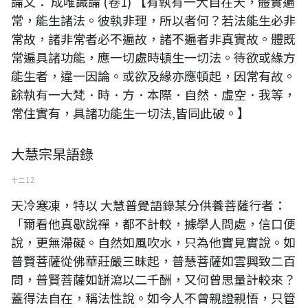
論文： 成唯識論 (卷1) 【有執有一大自在天，體實遍
常，能生諸法。彼執非理，所以者何？若法能生必非
常故，諸非常者必不遍故，諸不遍者非真實故。體既
常遍具諸功能，應一切處時頓生一切法。待欲或緣方
能生者，違一因論。或欲及緣亦應頓起，因常有故。
餘執有一大梵．時．方．本際．自然．虛空．我等，
常住實有，具諸功能生一切法,皆同此破。】
大慧宗杲語錄
十二 12
天冷寒凍，特以 大慧普覺語錄某分供養菩薩行者：
「爾看他真歇說禪，都不計較，據學人問處，信口便
說，更無滯礙。自然如風吹水，只為他實見實說。如
普賢菩薩從佛華莊嚴三昧起，普慧菩薩如雲興致二百
問，普賢菩薩如缾瀉以二千酬，又何曾思量計較來？
蓋得法自在，稱法性說。如今人不曾親證親悟，只管