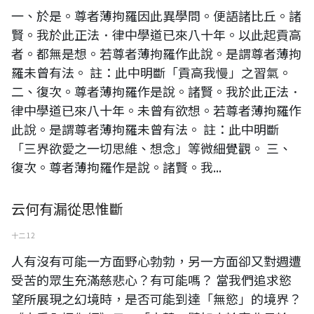
一、於是。尊者薄拘羅因此異學問。便語諸比丘。諸
賢。我於此正法．律中學道已來八十年。以此起貢高
者。都無是想。若尊者薄拘羅作此說。是謂尊者薄拘
羅未曾有法。 註：此中明斷「貢高我慢」之習氣。
二、復次。尊者薄拘羅作是說。諸賢。我於此正法．
律中學道已來八十年。未曾有欲想。若尊者薄拘羅作
此說。是謂尊者薄拘羅未曾有法。 註：此中明斷
「三界欲愛之一切思維、想念」等微細覺觀。 三、
復次。尊者薄拘羅作是說。諸賢。我...
云何有漏從思惟斷
十二 12
人有沒有可能一方面野心勃勃，另一方面卻又對週遭
受苦的眾生充滿慈悲心？有可能嗎？ 當我們追求慾
望所展現之幻境時，是否可能到達「無慾」的境界？