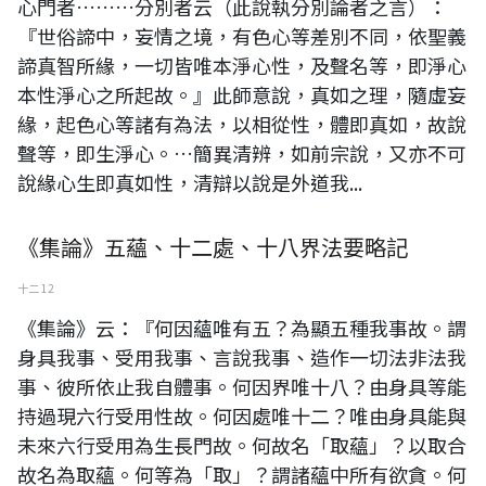
心門者………分別者云（此說執分別論者之言）：
『世俗諦中，妄情之境，有色心等差別不同，依聖義
諦真智所緣，一切皆唯本淨心性，及聲名等，即淨心
本性淨心之所起故。』此師意說，真如之理，隨虛妄
緣，起色心等諸有為法，以相從性，體即真如，故說
聲等，即生淨心。…簡異清辨，如前宗說，又亦不可
說緣心生即真如性，清辯以說是外道我...
《集論》五蘊、十二處、十八界法要略記
十二 12
《集論》云：『何因蘊唯有五？為顯五種我事故。謂
身具我事、受用我事、言說我事、造作一切法非法我
事、彼所依止我自體事。何因界唯十八？由身具等能
持過現六行受用性故。何因處唯十二？唯由身具能與
未來六行受用為生長門故。何故名「取蘊」？以取合
故名為取蘊。何等為「取」？謂諸蘊中所有欲貪。何