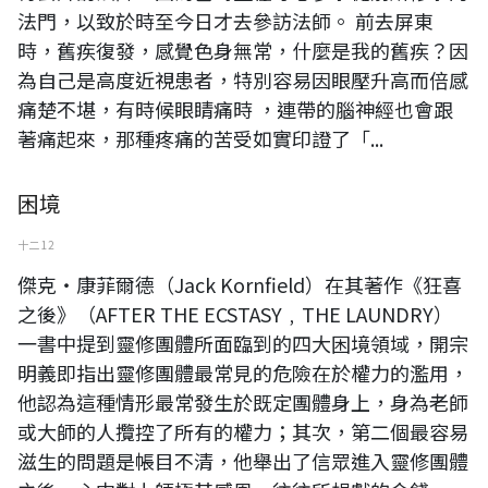
法門，以致於時至今日才去參訪法師。 前去屏東
時，舊疾復發，感覺色身無常，什麼是我的舊疾？因
為自己是高度近視患者，特別容易因眼壓升高而倍感
痛楚不堪，有時候眼睛痛時 ，連帶的腦神經也會跟
著痛起來，那種疼痛的苦受如實印證了「...
困境
十二 12
傑克‧康菲爾德（Jack Kornfield）在其著作《狂喜
之後》（AFTER THE ECSTASY﹐THE LAUNDRY）
一書中提到靈修團體所面臨到的四大困境領域，開宗
明義即指出靈修團體最常見的危險在於權力的濫用，
他認為這種情形最常發生於既定團體身上，身為老師
或大師的人攬控了所有的權力；其次，第二個最容易
滋生的問題是帳目不清，他舉出了信眾進入靈修團體