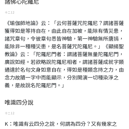
諸佛心陀羅尼
十二 12
《瑜伽師地論》云：「云何菩薩咒陀羅尼？謂諸菩薩
獲得如是等持自在，由此自在加被，能除有情災患，
諸咒章句，令彼章句悉皆神驗，第一神驗無所唐捐，
能除非一種種災患，是名菩薩咒陀羅尼。」《顯揚聖
教論》云：「陀羅尼門者：謂諸菩薩無量陀羅尼門，
廣說如經。若欲略說陀羅尼相者，謂諸菩薩成就字類
通達於名句文身如意自在，得如是種類念持之力，由
念力故隨一字中而能顯示，分別開演一切種染淨之
義，是故說名陀羅尼門。」
唯識四分說
十二 12
K：唯識有云四分之說，何謂為四分？又有幾家之