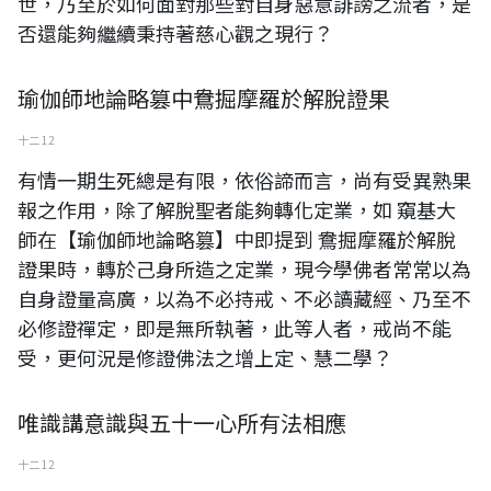
世，乃至於如何面對那些對自身惡意誹謗之流者，是
否還能夠繼續秉持著慈心觀之現行？
瑜伽師地論略篡中鴦掘摩羅於解脫證果
十二 12
有情一期生死總是有限，依俗諦而言，尚有受異熟果
報之作用，除了解脫聖者能夠轉化定業，如 窺基大
師在【瑜伽師地論略篡】中即提到 鴦掘摩羅於解脫
證果時，轉於己身所造之定業，現今學佛者常常以為
自身證量高廣，以為不必持戒、不必讀藏經、乃至不
必修證禪定，即是無所執著，此等人者，戒尚不能
受，更何況是修證佛法之增上定、慧二學？
唯識講意識與五十一心所有法相應
十二 12