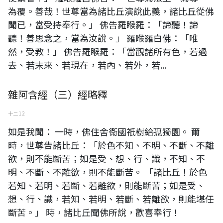
為覆。善哉！世尊當為諸比丘演說此義，諸比丘從佛
聞已，當受持奉行。」 佛告羅睺羅：「諦聽！諦
聽！善思念之，當為汝說。」 羅睺羅白佛：「唯
然，受教！」 佛告羅睺羅：「當觀諸所有色，若過
去、若末來、若現在，若內、若外，若...
雜阿含經（三）經略釋
十二 12
如是我聞： 一時，佛住舍衞國祇樹給孤獨園。 爾
時，世尊告諸比丘：「於色不知、不明、不斷、不離
欲，則不能斷苦；如是受、想、行、識，不知、不
明、不斷、不離欲，則不能斷苦。 「諸比丘！於色
若知、若明、若斷、若離欲，則能斷苦；如是受、
想、行、識，若知、若明、若斷、若離欲，則能堪任
斷苦。」 時，諸比丘聞佛所說，歡喜奉行！