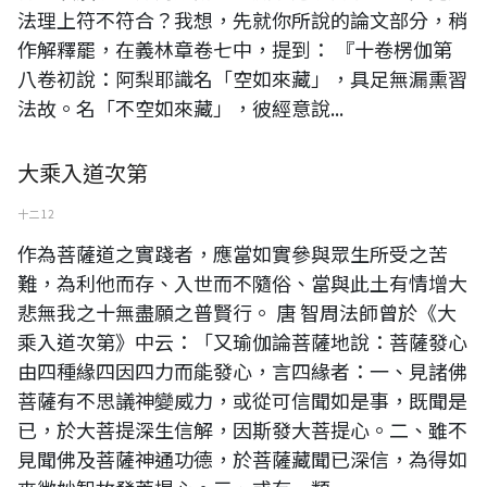
法理上符不符合？我想，先就你所說的論文部分，稍
作解釋罷，在義林章卷七中，提到： 『十卷楞伽第
八卷初說：阿梨耶識名「空如來藏」，具足無漏熏習
法故。名「不空如來藏」，彼經意說...
大乘入道次第
十二 12
作為菩薩道之實踐者，應當如實參與眾生所受之苦
難，為利他而存、入世而不隨俗、當與此土有情增大
悲無我之十無盡願之普賢行。 唐 智周法師曾於《大
乘入道次第》中云：「又瑜伽論菩薩地說：菩薩發心
由四種緣四因四力而能發心，言四緣者：一、見諸佛
菩薩有不思議神變威力，或從可信聞如是事，既聞是
已，於大菩提深生信解，因斯發大菩提心。二、雖不
見聞佛及菩薩神通功德，於菩薩藏聞已深信，為得如