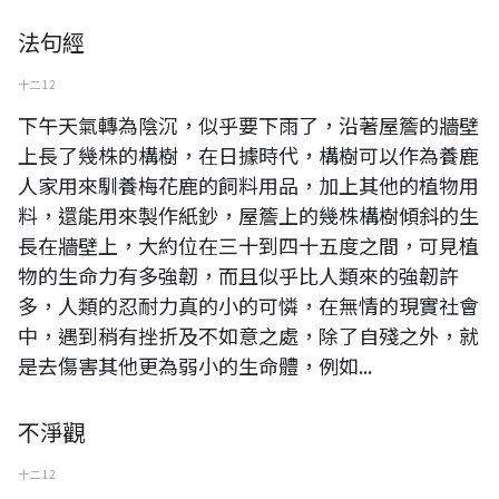
法句經
十二 12
下午天氣轉為陰沉，似乎要下雨了，沿著屋簷的牆壁
上長了幾株的構樹，在日據時代，構樹可以作為養鹿
人家用來馴養梅花鹿的飼料用品，加上其他的植物用
料，還能用來製作紙鈔，屋簷上的幾株構樹傾斜的生
長在牆壁上，大約位在三十到四十五度之間，可見植
物的生命力有多強韌，而且似乎比人類來的強韌許
多，人類的忍耐力真的小的可憐，在無情的現實社會
中，遇到稍有挫折及不如意之處，除了自殘之外，就
是去傷害其他更為弱小的生命體，例如...
不淨觀
十二 12