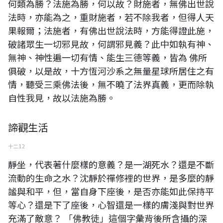
何類為勝？法施為勝，何以故？財施者，無佛出世說
法時，亦能為之，重財施者，若不除我者，但得人天
果報爾；法施者，有佛出世說法時，方能得證此施，
破諸眾生一切邪見故，何謂邪見義？此中如執有神、
無神、神性遍一切有情、能生三德等義，皆為 佛所
俱破，以是故，十方恆河沙系之無量星球所居住之有
情，聽受三乘佛法後，無不曉了法界真義，更而除執
自性我見，故以法施為勝。
諦觀生活
十二 12
靜坐，代表著什麼樣的意義？是一湖死水？還是不斷
流動的生命之水？沈靜於禪修裡的世界，是多麼的靜
謐與和平，但，當自身下座後，是否亦能如此保持平
等心？還是下了座後，心智還是一樣的膚淺與對世界
充滿了敵意？ 「佛教徒」這個字彙背後所含攝的深