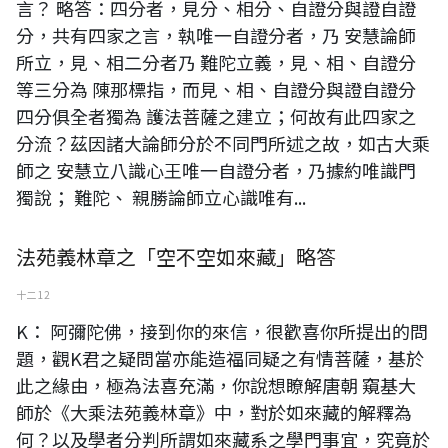
言？ 略答：四分者，見分、相分、自證分與證自證
分，共有四家之言，執唯一自證分者，乃 安慧論師
所立，見、相二分者乃 難陀立義，見、相、自證分
等三分為 陳那標指，而見、相、自證分與證自證分
四分俱全者獨為 護法菩薩之建立；何故有此四家之
分流？茲因諸大論師分於不同門所述之故，如古大乘
師之 安慧立八識心王唯一自證分者，乃據約唯識門
獨說； 難陀、 親勝論師立心識唯有...
法苑義林章之「空不空如來藏」略答
十二 12
K： 阿彌陀佛，接到你的來信，很歡喜你所提出的問
題，觀K君之疑問當亦能造福同疑之有情菩薩，基於
此之緣由，極為法喜充滿，你說想瞭解唐朝 窺基大
師於《大乘法苑義林章》中，對於如來藏的解釋為
何？以及學者分判所謂如來藏系之學門事宜，究竟於