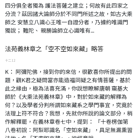
四分俱全者獨為 護法菩薩之建立；何故有此四家之
分流？茲因諸大論師分於不同門所述之故，如古大乘
師之 安慧立八識心王唯一自證分者，乃據約唯識門
獨說； 難陀、 親勝論師立心識唯有...
法苑義林章之「空不空如來藏」略答
十二 12
K： 阿彌陀佛，接到你的來信，很歡喜你所提出的問
題，觀K君之疑問當亦能造福同疑之有情菩薩，基於
此之緣由，極為法喜充滿，你說想瞭解唐朝 窺基大
師於《大乘法苑義林章》中，對於如來藏的解釋為
何？以及學者分判所謂如來藏系之學門事宜，究竟於
法理上符不符合？我想，先就你所說的論文部分，稍
作解釋罷，在義林章卷七中，提到： 『十卷楞伽第
八卷初說：阿梨耶識名「空如來藏」，具足無漏熏習