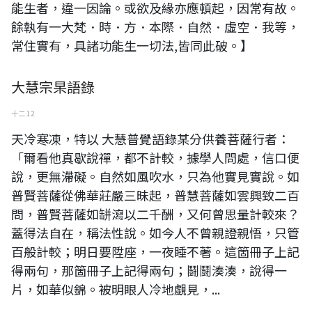
能生者，違一因論。或欲及緣亦應頓起，因常有故。
餘執有一大梵．時．方．本際．自然．虛空．我等，
常住實有，具諸功能生一切法,皆同此破。】
大慧宗杲語錄
十二 12
天冷寒凍，特以 大慧普覺語錄某分供養菩薩行者：
「爾看他真歇說禪，都不計較，據學人問處，信口便
說，更無滯礙。自然如風吹水，只為他實見實說。如
普賢菩薩從佛華莊嚴三昧起，普慧菩薩如雲興致二百
問，普賢菩薩如缾瀉以二千酬，又何曾思量計較來？
蓋得法自在，稱法性說。如今人不曾親證親悟，只管
百般計較；明日要陞座，一夜睡不著。這箇冊子上記
得兩句，那箇冊子上記得兩句；鬪鬪湊湊，說得一
片，如華似錦。被明眼人冷地覷見，...