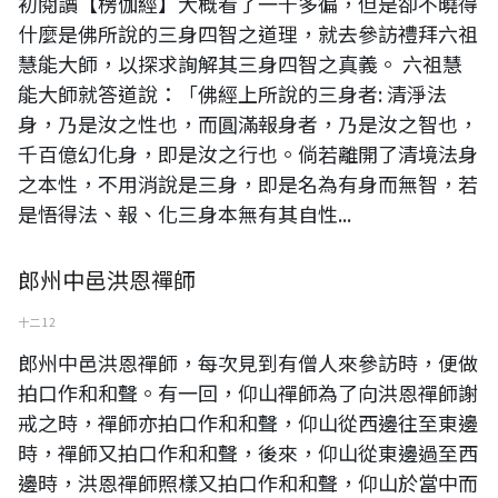
初閱讀【楞伽經】大概看了一千多徧，但是卻不曉得
什麼是佛所說的三身四智之道理，就去參訪禮拜六祖
慧能大師，以探求詢解其三身四智之真義。 六祖慧
能大師就答道說：「佛經上所說的三身者: 清淨法
身，乃是汝之性也，而圓滿報身者，乃是汝之智也，
千百億幻化身，即是汝之行也。倘若離開了清境法身
之本性，不用消說是三身，即是名為有身而無智，若
是悟得法、報、化三身本無有其自性...
郎州中邑洪恩禪師
十二 12
郎州中邑洪恩禪師，每次見到有僧人來參訪時，便做
拍口作和和聲。有一回，仰山禪師為了向洪恩禪師謝
戒之時，禪師亦拍口作和和聲，仰山從西邊往至東邊
時，禪師又拍口作和和聲，後來，仰山從東邊過至西
邊時，洪恩禪師照樣又拍口作和和聲，仰山於當中而