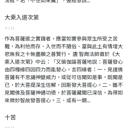
法故。名「不空如來藏」，彼經意說...
大乘入道次第
十二 12
作為菩薩道之實踐者，應當如實參與眾生所受之苦
難，為利他而存、入世而不隨俗、當與此土有情增大
悲無我之十無盡願之普賢行。 唐 智周法師曾於《大
乘入道次第》中云：「又瑜伽論菩薩地說：菩薩發心
由四種緣四因四力而能發心，言四緣者：一、見諸佛
菩薩有不思議神變威力，或從可信聞如是事，既聞是
已，於大菩提深生信解，因斯發大菩提心。二、雖不
見聞佛及菩薩神通功德，於菩薩藏聞已深信，為得如
來微妙智故發菩提心。三、或有一類...
十苦
十二 12