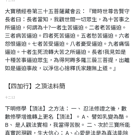
大寶積經卷第三十五菩薩藏會云：『爾時世尊告賢守
長者曰：長者當知，我觀世間一切眾生，為十苦事之
所逼迫，何謂為十?一者生苦逼迫。二者老苦逼迫。
三者病苦逼迫。四者死苦逼迫。五者愁苦逼迫。六者
怨恨逼迫。七者苦受逼迫。八者憂受逼迫。九者痛惱
逼迫。十者生死流轉大苦之所逼迫。長者!我見如是
十種苦事逼迫眾生，為得阿耨多羅三藐三菩提，出離
如是逼迫事故，以淨信心捨釋氏家趣無上道。』
【四加行】之頂法料簡
十二 12
下明修學【頂法】之方法： 一、 忍法修證之後，數
數修學增進轉上更名【頂法】。 A、 譬如乳變為酪。
B、 是人觀法實相，我當得苦脫。 二、次於三寶所能
真實起現觀，生大信心： A、心愛是法是為真法能除