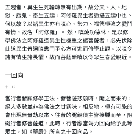
五趣者，異生生死輪轉無有出期，故分天、人、地
獄、餓鬼、畜生五趣，阿修羅異生者遍攝五趣中也。
何以故？以諸異生亦有嗔心、勢力、福德極強之愛鬥
有情，故名「阿修羅」。 然，嗔燒功德林，是以修
學佛法之阿修羅道異生性極重之諸菩薩者，必先伏除
此道異生普遍瞋恚鬥爭心方可進而修學止觀。以嗔令
諸有情生諸畏懼，故而菩薩斷嗔以令眾生喜愛親近。
十回向
十二 12
當行者發願修學正法、發菩薩悲願時，隨之而來的，
絕大多數並非為佛法之甘露味，相反地，極有可能的
會出現無量劫以來、往昔的冤親債主皆接腫而至，阻
礙行者修菩薩道，此時，行者應當竭力回向給予此等
眾生，如《華嚴》所言之十回向品。