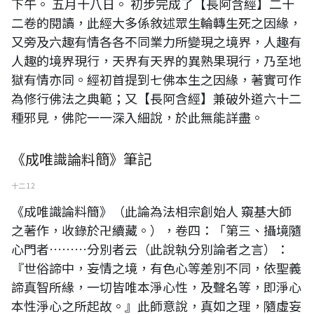
下午。 五月十八日。 初步完成了【長阿含經】二十
二卷的閱讀，此經大多係敘述眾生輪轉生死之因緣，
又旁及六趣有情各各不同業力所變現之境界，人趣有
人趣的境界現行，天界有天界的異熟果現行，乃至地
獄有情亦同。經初首提到七佛本生之因緣，著實可作
為修行佛法之典範；又【長阿含經】兼破外道六十二
種邪見，佛陀一一深入細說，於此無能詳盡。
《成唯識論料簡》筆記
十二 12
《成唯識論料簡》（此論為法相宗創始人 窺基大師
之著作，收錄於卍續藏。），卷四：「第三、攝境隨
心門者………分別者云（此說執分別論者之言）：
『世俗諦中，妄情之境，有色心等差別不同，依聖義
諦真智所緣，一切皆唯本淨心性，及聲名等，即淨心
本性淨心之所起故。』此師意說，真如之理，隨虛妄