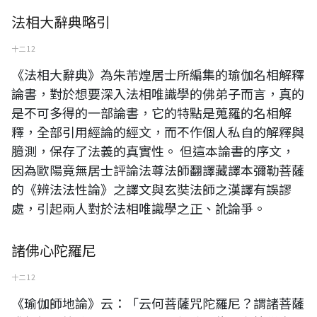
法相大辭典略引
十二 12
《法相大辭典》為朱芾煌居士所編集的瑜伽名相解釋
論書，對於想要深入法相唯識學的佛弟子而言，真的
是不可多得的一部論書，它的特點是蒐羅的名相解
釋，全部引用經論的經文，而不作個人私自的解釋與
臆測，保存了法義的真實性。 但這本論書的序文，
因為歐陽竟無居士評論法尊法師翻譯藏譯本彌勒菩薩
的《辨法法性論》之譯文與玄奘法師之漢譯有誤謬
處，引起兩人對於法相唯識學之正、訛論爭。
諸佛心陀羅尼
十二 12
《瑜伽師地論》云：「云何菩薩咒陀羅尼？謂諸菩薩