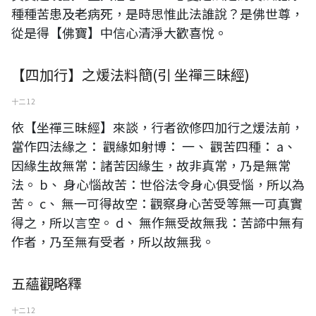
種種苦患及老病死，是時思惟此法誰說？是佛世尊，
從是得【佛寶】中信心清淨大歡喜悅。
【四加行】之煖法料簡(引 坐禪三昧經)
十二 12
依【坐禪三昧經】來談，行者欲修四加行之煖法前，
當作四法緣之： 觀緣如射博： 一、 觀苦四種： a、
因緣生故無常：諸苦因緣生，故非真常，乃是無常
法。 b、 身心惱故苦：世俗法令身心俱受惱，所以為
苦。 c、 無一可得故空：觀察身心苦受等無一可真實
得之，所以言空。 d、 無作無受故無我：苦諦中無有
作者，乃至無有受者，所以故無我。
五蘊觀略釋
十二 12