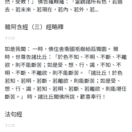
然，受教！」 佛告羅睺羅：「當觀諸所有色，若過
去、若末來、若現在，若內、若外，若...
雜阿含經（三）經略釋
十二 12
如是我聞： 一時，佛住舍衞國祇樹給孤獨園。 爾
時，世尊告諸比丘：「於色不知、不明、不斷、不離
欲，則不能斷苦；如是受、想、行、識，不知、不
明、不斷、不離欲，則不能斷苦。 「諸比丘！於色
若知、若明、若斷、若離欲，則能斷苦；如是受、
想、行、識，若知、若明、若斷、若離欲，則能堪任
斷苦。」 時，諸比丘聞佛所說，歡喜奉行！
法句經
十二 12