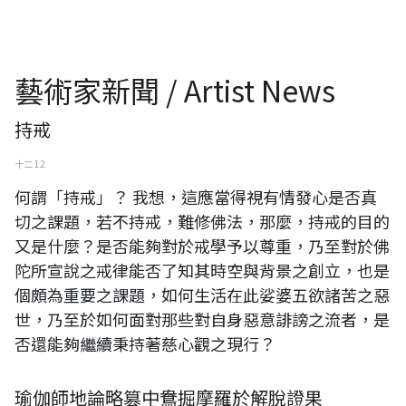
藝術家新聞 / Artist News
持戒
十二 12
何謂「持戒」？ 我想，這應當得視有情發心是否真
切之課題，若不持戒，難修佛法，那麼，持戒的目的
又是什麼？是否能夠對於戒學予以尊重，乃至對於佛
陀所宣說之戒律能否了知其時空與背景之創立，也是
個頗為重要之課題，如何生活在此娑婆五欲諸苦之惡
世，乃至於如何面對那些對自身惡意誹謗之流者，是
否還能夠繼續秉持著慈心觀之現行？
瑜伽師地論略篡中鴦掘摩羅於解脫證果