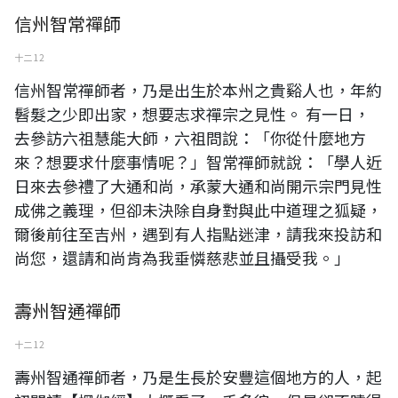
信州智常禪師
十二 12
信州智常禪師者，乃是出生於本州之貴谿人也，年約
髫髮之少即出家，想要志求禪宗之見性。 有一日，
去參訪六祖慧能大師，六祖問說：「你從什麼地方
來？想要求什麼事情呢？」智常禪師就說：「學人近
日來去參禮了大通和尚，承蒙大通和尚開示宗門見性
成佛之義理，但卻未決除自身對與此中道理之狐疑，
爾後前往至吉州，遇到有人指點迷津，請我來投訪和
尚您，還請和尚肯為我垂憐慈悲並且攝受我。」
壽州智通禪師
十二 12
壽州智通禪師者，乃是生長於安豐這個地方的人，起