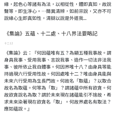
緣，起色心等諸有為法，以相從性，體即真如，故說
聲等，即生淨心。…簡異清辨，如前宗說，又亦不可
說緣心生即真如性，清辯以說是外道我...
《集論》五蘊、十二處、十八界法要略記
十二 12
《集論》云：『何因蘊唯有五？為顯五種我事故。謂
身具我事、受用我事、言說我事、造作一切法非法我
事、彼所依止我自體事。何因界唯十八？由身具等能
持過現六行受用性故。何因處唯十二？唯由身具能與
未來六行受用為生長門故。何故名「取蘊」？以取合
故名為取蘊。何等為「取」？謂諸蘊中所有欲貪。何
故欲貪說名為取？謂於未來現在諸蘊能引不捨故，希
求未來染著現在欲貪名「取」。何故界處名有取法？
應如蘊說。』