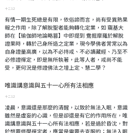
十二 12
有情一期生死總是有限，依俗諦而言，尚有受異熟果
報之作用，除了解脫聖者能夠轉化定業，如 窺基大
師在【瑜伽師地論略篡】中即提到 鴦掘摩羅於解脫
證果時，轉於己身所造之定業，現今學佛者常常以為
自身證量高廣，以為不必持戒、不必讀藏經、乃至不
必修證禪定，即是無所執著，此等人者，戒尚不能
受，更何況是修證佛法之增上定、慧二學？
唯識講意識與五十一心所有法相應
十二 12
凌晨，意識還是那麼的清醒，以致於無法入眠，意識
雖然是虛妄的心識，但是卻還是有它的作用所在，唯
識講意識與五十一心所有法相應，若是過於昏沈，對
於想要修學禪定者，應當是需要去克服的；無法入眠