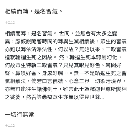
相續而轉，是名習氣。
十二 12
相續而轉，是名習氣。 世間，並無會有太多之變
異，應該說隨著時間的轉異生滅相續後，眾生的習氣
亦難以轉依清淨法性，何以故？無始以來，二取習氣
造就輪迴生死之因故。 然，輪迴生死本隸屬幻化，
何故眾生特執二取習氣？只見其眼見好色、耳聞好
聲、鼻嗅好香、身感好觸…。無一不是輪迴生死之習
氣相續法，倘若口言佛號、心念三界一切染污境界，
亦無可能往生諸佛剎土，雖言此土為釋迦世尊所變相
之娑婆，然吾等愚癡眾生亦無以得見世尊...
一切行無常
十二 12