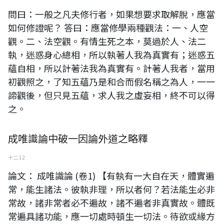
問曰：一般之凡夫修行者，如果想要求取解脫，應當
如何修證呢？ 答曰：應當修學兩種觀法：一、人空
觀。二、法空觀。有情生死之本，莫過於人、法二
執，迷惑身心總相，所以執著人我為真實有；迷惑五
蘊自相，所以計著法我為真實有。計著人我者，當用
初觀照之，了知五蘊乃是和合而假名稱之為人，一一
諦觀後，但只見五蘊，求人我之虛妄相，終不可以得
之。
成唯識論中破一因論外道之略釋
十二 12
論文： 成唯識論 (卷1) 【有執有一大自在天，體實遍
常，能生諸法。彼執非理，所以者何？若法能生必非
常故，諸非常者必不遍故，諸不遍者非真實故。體既
常遍具諸功能，應一切處時頓生一切法。待欲或緣方