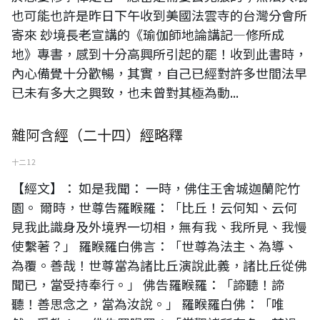
也可能也許是昨日下午收到美國法雲寺的台灣分會所
寄來 玅境長老宣講的《瑜伽師地論講記—修所成
地》專書，感到十分高興所引起的罷！收到此書時，
內心備覺十分歡暢，其實，自己已經對許多世間法早
已未有多大之興致，也未曾對其極為動...
雜阿含經（二十四）經略釋
十二 12
【經文】： 如是我聞： 一時，佛住王舍城迦蘭陀竹
園。 爾時，世尊告羅睺羅：「比丘！云何知、云何
見我此識身及外境界一切相，無有我、我所見、我慢
使繫著？」 羅睺羅白佛言：「世尊為法主、為導、
為覆。善哉！世尊當為諸比丘演說此義，諸比丘從佛
聞已，當受持奉行。」 佛告羅睺羅：「諦聽！諦
聽！善思念之，當為汝說。」 羅睺羅白佛：「唯