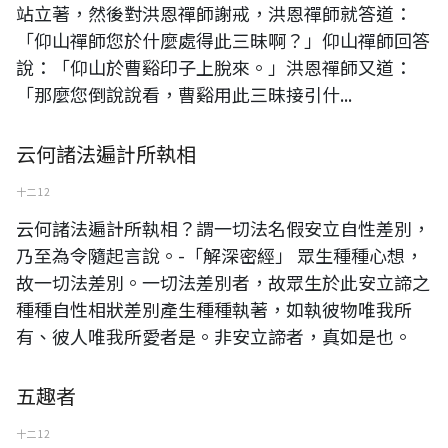
站立著，然後對洪恩禪師謝戒，洪恩禪師就答道：
「仰山禪師您於什麼處得此三昧啊？」仰山禪師回答
說：「仰山於曹谿印子上脫來。」洪恩禪師又道：
「那麼您倒說說看，曹谿用此三昧接引什...
云何諸法遍計所執相
十二 12
云何諸法遍計所執相？謂一切法名假安立自性差別，
乃至為令隨起言說。-「解深密經」 眾生種種心想，
故一切法差別。一切法差別者，故眾生於此安立諦之
種種自性相狀差別產生種種執著，如執彼物唯我所
有、彼人唯我所愛者是。非安立諦者，真如是也。
五趣者
十二 12