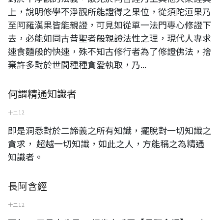
上，說明修學不淨觀所能證得之果位，從須陀洹果乃
至阿羅漢果皆能親證，可見如從單一法門專心修證下
去，必能如同古昔聖者般親證法性之理，現代人專求
速食麵般的快速，殊不知古修行者為了修證佛法，捨
棄許多對於世間種種貪愛執取，乃...
何謂精通知識者
十二 12
即是洞悉對於二諦義之所有知識，擺脫對一切知識之
貪求， 超越一切知識，如此之人，方能稱之為精通
知識者。
長阿含經
十二 12