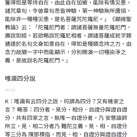
獲得如是等持自在，由此自在加被，能除有情災患，
諸咒章句，令彼章句悉皆神驗，第一神驗無所唐捐，
能除非一種種災患，是名菩薩咒陀羅尼。」《顯揚聖
教論》云：「陀羅尼門者：謂諸菩薩無量陀羅尼門，
廣說如經。若欲略說陀羅尼相者，謂諸菩薩成就字類
通達於名句文身如意自在，得如是種類念持之力，由
念力故隨一字中而能顯示，分別開演一切種染淨之
義，是故說名陀羅尼門。」
唯識四分說
十二 12
K：唯識有云四分之說，何謂為四分？又有幾家之
言？ 略答：四分者，見分、相分、自證分與證自證
分，共有四家之言，執唯一自證分者，乃 安慧論師
所立，見、相二分者乃 難陀立義，見、相、自證分
等三分為 陳那標指，而見、相、自證分與證自證分