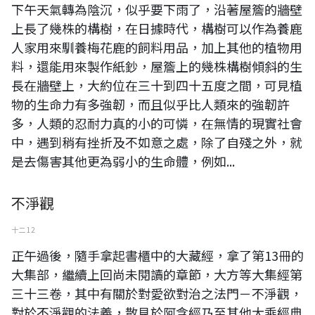
下午天氣轉為陰沉，似乎要下雨了，沿著屋簷的牆壁
上長了幾株的構樹，在日據時代，構樹可以作為養鹿
人家用來馴養梅花鹿的飼料用品，加上其他的植物用
料，還能用來製作紙鈔，屋簷上的幾株構樹傾斜的生
長在牆壁上，大約位在三十到四十五度之間，可見植
物的生命力有多強韌，而且似乎比人類來的強韌許
多，人類的忍耐力真的小的可憐，在無情的現實社會
中，遇到稍有挫折及不如意之處，除了自殘之外，就
是去傷害其他更為弱小的生命體，例如...
不淨觀
十二 12
正午過後，隨手拿起書櫃中的大藏經，拿了第13冊的
大集部，繼續上回尚未閱讀的章節，大方等大集經第
三十三卷，其中有關於對愛欲對治之法門－不淨觀，
對於不淨觀的法義，散見於阿含經乃至其他大乘經典