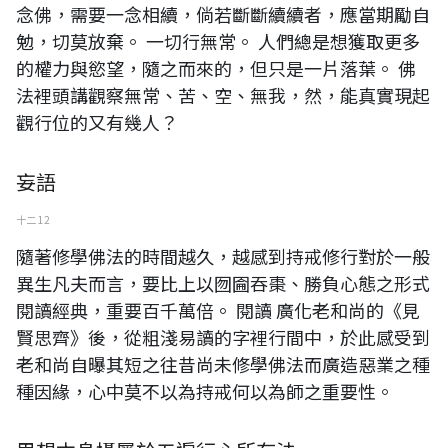
念佛，需要一念相續，倘若斷斷續續者，應當期勵自
勉，切莫放棄。 一切行無常。 人們總是想獲取更多
的權力與慾望，隨之而來的，但只是一片落葉。 佛
法裡頭講觀察無常、苦、空、無我，然，能真實現起
觀行位的又有幾人？
妄語
十二 12
隨著修學佛法的時間越久，越感到持戒修行對於一般
異生凡夫而言，要比上以囫圇吞棗、勝負心態之形式
閱讀經典，重要百千萬倍。 閱讀 廣化老和尚的《見
賢思齊》後，從粗淺易讀的字裡行間中，於此感受到
老和尚自曝其短之往昔尚未修學佛法而廣造惡業之種
種因緣，心中莫不以為持戒何以為師之重要性。