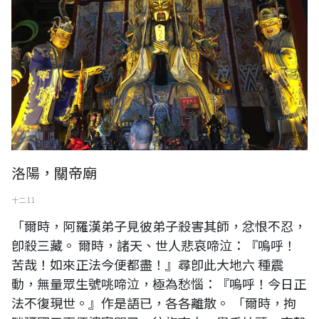
洛陽，關帝廟
十二 11
「爾時，阿羅漢弟子見彼弟子殺害其師，忿恨不忍，
卽殺三藏。 爾時，諸天、世人悲哀啼泣：『嗚呼！
苦哉！如來正法今便都盡！』尋卽此大地六 種震
動，無量眾生號咷啼泣，極為愁惱：『嗚呼！今日正
法不復現世。』作是語已，各各離散。 「爾時，拘