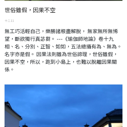
世俗雖假，因果不空
十二 11
無工巧活輕自己，樂勝諸根盡解脫， 無家無所無悕
望，斷欲獨行真苾芻。 ---《瑜伽師地論》卷十九
相、名、分別、正智、如如，五法總攝有為、無為。
名字亦是假。 因果法則雖為世俗諦理，世俗雖假，
因果不空，所以，跑到小島上，也難以脫離因果關
係。
何謂業障？