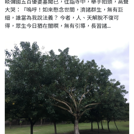
睒彌國五百優婆塞聞已，往詣寺中，舉手拍頭，高聲
大哭：『嗚呼！如來愍念世間，濟諸群生，無有巨
細，誰當為我說法義？ 今者，人、天解脫不復可
得，眾生今日猶在闇暝，無有引導，長習諸...
世俗雖假，因果不空