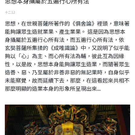
思想本身攝屬於五遍行心所有法
十二 12
思想，在世親菩薩所著作的《俱舍論》裡頭，意味著
能夠讓眾生造就業果、產生業果。 這是因為思想本
身攝屬於五遍行心所有法，而五遍行心所有法，依
玄奘菩薩所集揉的《成唯識論》中，又說明了似乎能
夠以「心」為主、而心所有法為輔，彼此互為因緣
性，以是故，思想本身能夠讓眾生造業，而隨著眾生
造善、惡、乃至屬於非善非惡的無記果時，自身似乎
未能察覺，故而延續下去，那麼，在這看起來共相不
那麼明顯的造業本身的形象所呈現出來...
洛陽，關帝廟