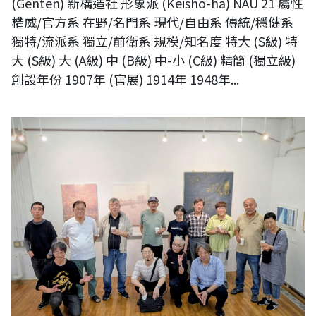
(Genten) 新構造社 形象派 (Keisho-ha) NAU 21 屬性
權威/官方系 在野/名門系 現代/自由系 傳統/穩健系
獨特/流派系 獨立/前衛系 規模/知名度 特大 (S級) 特
大 (S級) 大 (A級) 中 (B級) 中-小 (C級) 精簡 (獨立級)
創設年份 1907年 (官展) 1914年 1948年...
【現場直擊】日本NAU21世紀美術連立協會會員展