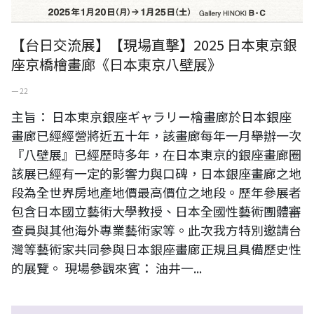
【台日交流展】【現場直擊】2025 日本東京銀
座京橋檜畫廊《日本東京八壁展》
一 22
主旨： 日本東京銀座ギャラリー檜畫廊於日本銀座
畫廊已經經營將近五十年，該畫廊每年一月舉辦一次
『八壁展』已經歷時多年，在日本東京的銀座畫廊圈
該展已經有一定的影響力與口碑，日本銀座畫廊之地
段為全世界房地產地價最高價位之地段。歷年參展者
包含日本國立藝術大學教授、日本全國性藝術團體審
查員與其他海外專業藝術家等。此次我方特別邀請台
灣等藝術家共同參與日本銀座畫廊正規且具備歷史性
的展覽。 現場參觀來賓： 油井一...
日本東京銀座檜畫廊（ギャラリー檜）2023-2024年《美術展年鑑》