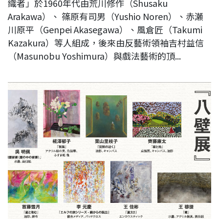
織者」於1960年代由荒川修作（Shusaku
Arakawa）、 篠原有司男（Yushio Noren）、赤瀬
川原平（Genpei Akasegawa）、風倉匠（Takumi
Kazakura）等人組成，後來由反藝術領袖吉村益信
（Masunobu Yoshimura）與戲法藝術的頂...
2025 台灣日本藝術家交流展：《日本東京八壁展》