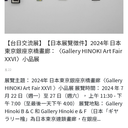
【台日交流展】【日本展覽徵件】2024年 日本
東京銀座京橋畫廊：〈Gallery HINOKI Art Fair
XXⅥ〉小品展
五 22
展覽主題： 2024年 日本東京銀座京橋畫廊〈Gallery
HINOKI Art Fair XXⅥ 〉小品展 展覽時間： 2024 年 7
月 22 日（週一）至 27 日（週六）， 上午 11:30 - 下
午 7:00（至最後一天下午 4:00） 展覽地點： Gallery
Hinoki B & C 和 Gallery Hinoki e & F （日本「ギヤ
ラリー檜」為日本東京連鎖畫廊，在銀座...