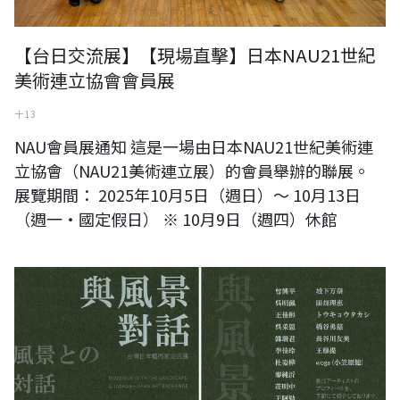
【台日交流展】【現場直擊】日本NAU21世紀
美術連立協會會員展
十 13
NAU會員展通知 這是一場由日本NAU21世紀美術連
立協會（NAU21美術連立展）的會員舉辦的聯展。
展覽期間： 2025年10月5日（週日）～ 10月13日
（週一・國定假日） ※ 10月9日（週四）休館
【預告】《與風景對話》台灣日本藝術家交流展【日本站】