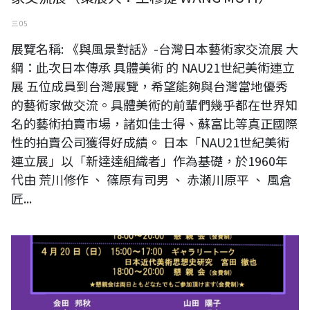
三 05
展覽名稱: 《與風景對話》-台灣日本藝術家交流展 大
綱：此次日本傳承 具體美術 的 NAU21世紀美術連立
展 五位成員到台灣展覽，希望能夠與台灣當地優秀
的藝術家做交流。具體美術的前輩們幾乎都在世界知
名的藝術拍賣市場，諸如佳士得、蘇富比等真正國際
性的拍賣公司獲得好成績。 日本「NAU21世紀美術
連立展」以「新達達組織者」作為基礎，於1960年
代由 荒川修作 、 篠原有司男 、 赤瀬川原平 、 風倉
匠...
日本東京《OPEN World Exhibition 2025》展