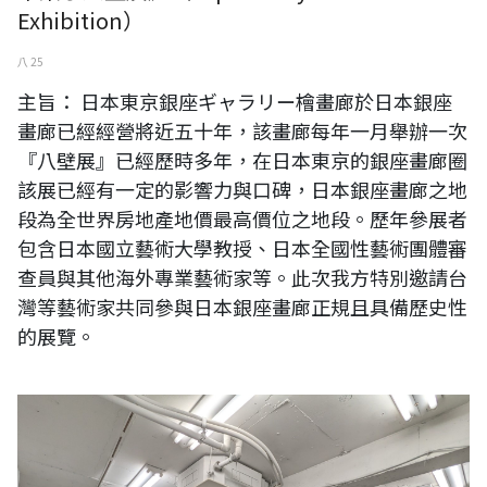
Exhibition）
八 25
主旨： 日本東京銀座ギャラリー檜畫廊於日本銀座
畫廊已經經營將近五十年，該畫廊每年一月舉辦一次
『八壁展』已經歷時多年，在日本東京的銀座畫廊圈
該展已經有一定的影響力與口碑，日本銀座畫廊之地
段為全世界房地產地價最高價位之地段。歷年參展者
包含日本國立藝術大學教授、日本全國性藝術團體審
查員與其他海外專業藝術家等。此次我方特別邀請台
灣等藝術家共同參與日本銀座畫廊正規且具備歷史性
的展覽。
《台灣日本國際交流展》【現場直擊】日本東京銀座畫廊《Gallery
HiNOK:Art Fair XXⅥ》藝術展現場