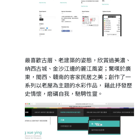
最喜歡古厝、老建築的姿態，欣賞過美濃、
納西古城、金沙江邊的麗江風姿；驚嘆於廣
東，閩西、贛南的客家民居之美；創作了一
系列以老屋為主題的水彩作品， 藉此抒發歷
史情懷，磨礪自我，馳騁性靈。