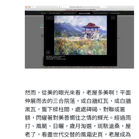
然而，從美的眼光來看，老屋多美啊！平面
伸展而去的三合院落，或白牆紅瓦，或白牆
黑瓦，簷下樑柱間，處處碑碣、對聯或匾
額，閃耀著對美善嚮往之情的輝光。經過雨
打、風颳、日曬，歲月淘選，斑駭滄桑，屋
老了，看盡世代交替的風霜史頁，老屋成為