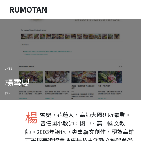
RUMOTAN
水彩
楊雪嬰
四 28
楊
雪嬰，花蓮人，高師大國研所畢業。
曾任國小教師，國中、高中國文教
師。2003年退休，專事藝文創作，現為高雄
市采風美術協會理事長及青溪新文藝學會學