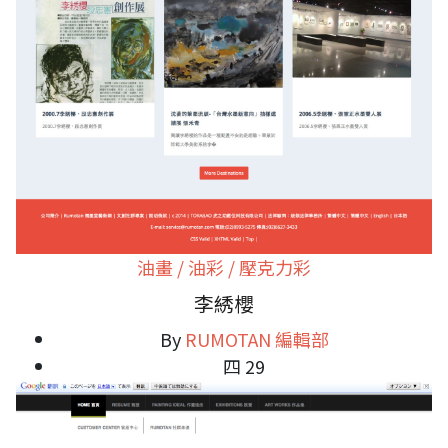
油畫 / 油彩 / 壓克力彩
李綉櫻
By
RUMOTAN 編輯部
四 29