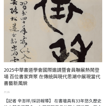
2025中華書道學會國際邀請暨會員聯展熱鬧登
場 百位書家齊聚 在傳統與現代思潮中展現當代
書藝新風貌
六 16
【記者 辛澎祥/採訪報導】 在書壇具有33年悠久歷史