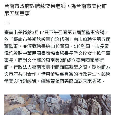
台南市政府敦聘蘇奕榮老師，為台南市美術館
第五屆董事
三 19
臺南市美術館3月17日下午召開第五屆董監事會議，
依「臺南市美術館設置自治條例」由市府聘任第五屆
董監事，並頒發聘書給11位董事、5位監事，市長黃
偉哲敦聘中華民國畫廊協會秘書長游文玫女士擔任董
事長，面對文化部於原南美2館成立臺南國家美術
館，行政法人臺南市美術館面臨轉型之際，期盼館方
與市府共同合作，借用董監事豐富的行政管理、藝術
學養與行銷經驗，繼續帶領南美館面對未來挑戰。
《八重樫理彦展》〈In the Mountains〉-日本東京檜畫廊