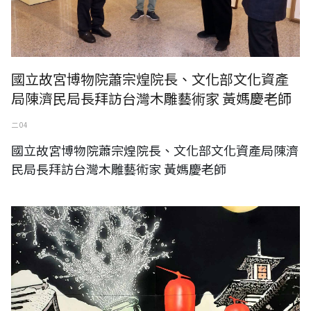
國立故宮博物院蕭宗煌院長、文化部文化資產
局陳濟民局長拜訪台灣木雕藝術家 黃媽慶老師
二 04
國立故宮博物院蕭宗煌院長、文化部文化資產局陳濟
民局長拜訪台灣木雕藝術家 黃媽慶老師
日本東京藝術太空羅針盤畫廊《AXIS EAST 2025》-遠藤克己、水上卓
也、朝重利文、西久保夏紀、西山直子、章凱帆、出村実英子、荻久保次
郎、山本淑子、渡辺泰史