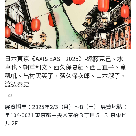
日本東京《AXIS EAST 2025》-遠藤克己、水上
卓也、朝重利文、西久保夏紀、西山直子、章
凱帆、出村実英子、荻久保次郎、山本淑子、
渡辺泰史
二 03
展覽期間：2025年2/3（月）～8（土） 展覽地點：
〒104-0031 東京都中央区京橋３丁目５−３ 京栄ビ
ル 2F