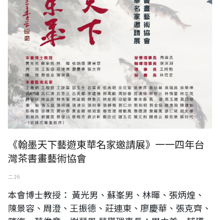
《翰墨天下藝遊東華名家邀請展》一一四年台
灣茶書畫藝術協會
二 26
本會博士教授： 黃光男、蘇峯男、林暉、張炳煌、
陳景容、周澄、王振德、莊連東、廖慶華、張克齊、