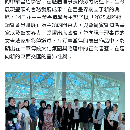
的中華書道學會，在歷屆理事長的努力精進下，至今
展現豐碩的會務發展成果，在書畫界樹立了新的典
範。14日並由中華書道學會主辦了以「2025國際邀
請暨會員聯展」為主題的開幕式，與會貴賓暨知名書
家以及藝文界人士踴躍出席盛會，並向現任理事長的
女書法家郭彩萍道賀，在質量兼俱的展出作品中，彰
顯出在中華傳統文化氛圍與底蘊中的正向書藝，在邁
向新的東西交匯的豐沛性與...
台南市美術館董事 蘇奕榮於【乘載生命之無限-lnfinite Carriers of Life】
新器皿藝術聯展致詞