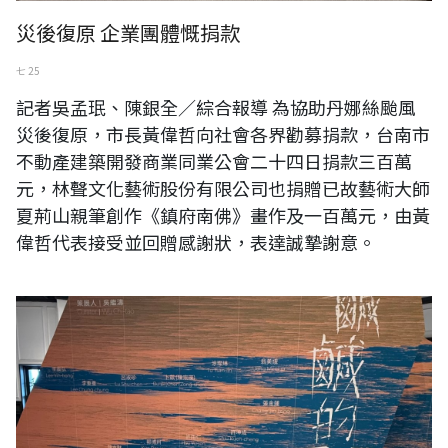
災後復原 企業團體慨捐款
七 25
記者吳孟珉、陳銀全∕綜合報導 為協助丹娜絲颱風
災後復原，市長黃偉哲向社會各界勸募捐款，台南市
不動產建築開發商業同業公會二十四日捐款三百萬
元，林聲文化藝術股份有限公司也捐贈已故藝術大師
夏荊山親筆創作《鎮府南佛》畫作及一百萬元，由黃
偉哲代表接受並回贈感謝狀，表達誠摯謝意。
鹹鹹的風飛沙-鹽份地帶美術家的歸返