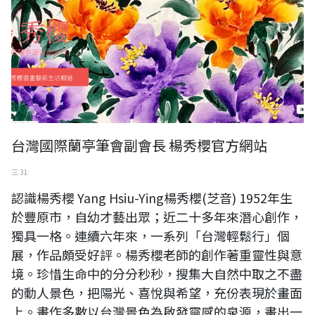
台灣國際蘭亭筆會副會長 楊秀櫻官方網站
三 31
認識楊秀櫻 Yang Hsiu-Ying楊秀櫻(芝音) 1952年生
於豐原市，自幼才藝出眾；近二十多年來潛心創作，
獨具一格。連續六年來，一系列「台灣輕鬆行」個
展，作品頗受好評。楊秀櫻老師的創作著重靈性與意
境。珍惜生命中的分分秒秒，搜集大自然中取之不盡
的動人景色，把陽光、喜悅與希望，充份表現於畫面
上。畫作多數以台灣景色為啟發靈感的泉源，畫出一