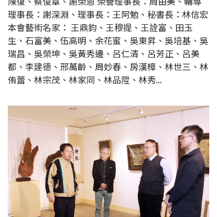
陳復、蔡俊章、謝榮恩 榮譽理事長：周由美、輔導
理事長：謝深淵、理事長：王阿勉、秘書長：林信宏
本會藝術名家： 王鼎鈞、王穆提、王詮富、田玉
生、石富美、伍高明、余花蜜、吳東昇、吳培基、吳
瑞昌、吳榮坤、吳黃秀邊、呂仁清、呂芳正、呂美
都、李建德、邢萬齡、周妙春、房漢樟、林世三、林
侑蕾、林宗茂、林家同、林品陞、林秀...
國立故宮博物院蕭宗煌院長、文化部文化資產局陳濟民局長拜訪台灣木雕
藝術家 黃媽慶老師