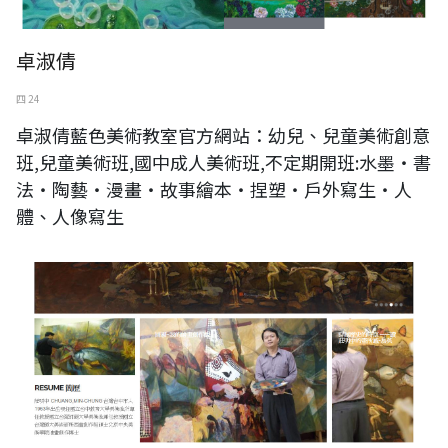
卓淑倩
四 24
卓淑倩藍色美術教室官方網站：幼兒、兒童美術創意
班,兒童美術班,國中成人美術班,不定期開班:水墨‧書
法‧陶藝‧漫畫‧故事繪本‧捏塑‧戶外寫生‧人
體、人像寫生