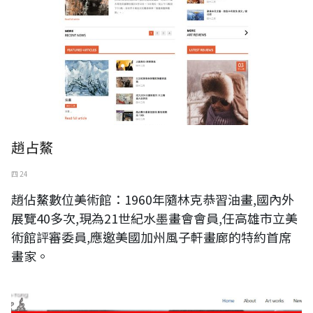
趙占鰲
四 24
趙佔鰲數位美術館：1960年隨林克恭習油畫,國內外
展覽40多次,現為21世紀水墨畫會會員,任高雄市立美
術館評審委員,應邀美國加州風子軒畫廊的特約首席
畫家。
亞霏美術YAFEI ART 吳智勇官方網站升級更新