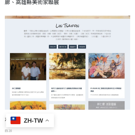
廊、高雄縣美術家聯展
林仁傑
ZH-TW
四 28