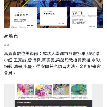
高麗貞
四 28
高麗貞數位美術館：成功大學都市計畫系畢,師從梁
小紅,王家誠,曾堷堯,章德民,梁銘毅教授習素描,水彩,
粉彩,油畫,水墨。從安蘭莊老師習書法。金世紀畫會
會員。