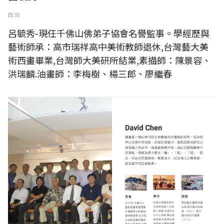
四 30
呂毓秀-現任千佛山佛弟子協會名譽監事。學經歷與
藝術師承：高市瑞祥高中美術教師退休,台灣藝大美
術西畫畢業,台灣師大美研所結業,素描師：陳景容、
洪瑞麟.油畫師：李梅樹、楊三郎、廖繼春