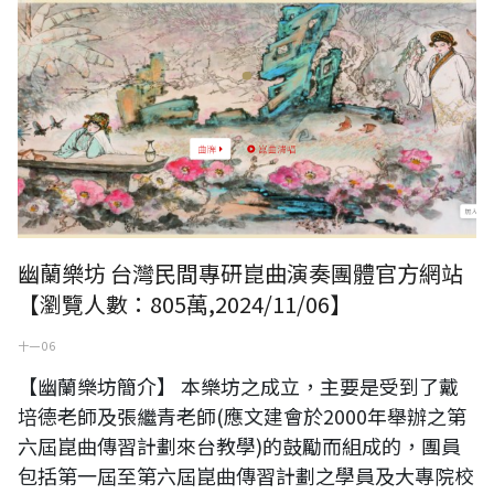
幽蘭樂坊 台灣民間專研崑曲演奏團體官方網站
【瀏覽人數：805萬,2024/11/06】
十一 06
【幽蘭樂坊簡介】 本樂坊之成立，主要是受到了戴
培德老師及張繼青老師(應文建會於2000年舉辦之第
六屆崑曲傳習計劃來台教學)的鼓勵而組成的，團員
包括第一屆至第六屆崑曲傳習計劃之學員及大專院校