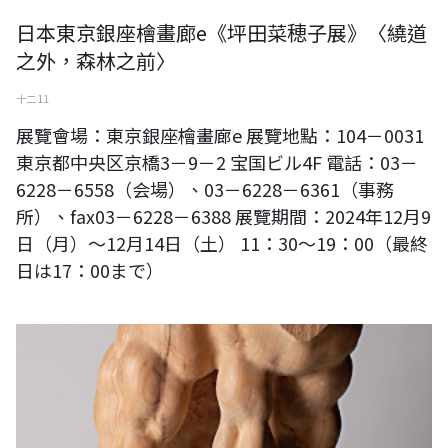
日本東京銀座檜畫廊e《坪田菜穂子展》〈繞道
之外，森林之前〉
十二 11
展覽會場：東京銀座檜畫廊e 展覽地點：104－0031
東京都中央区京橋3－9－2 宝国ビル4F 電話：03－
6228－6558（会場）、03－6228－6361（事務
所）、fax03－6228－6388 展覽期間：2024年12月9
日（月）～12月14日（土） 11：30～19：00（最終
日は17：00まで）
日本東京銀座檜畫廊《島津悠雕塑展》〈The Feeling of Vein 脈的感受〉