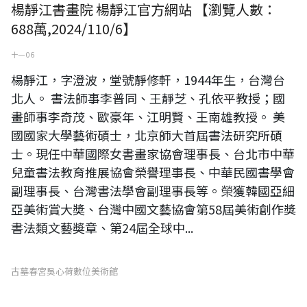
楊靜江書畫院 楊靜江官方網站 【瀏覽人數：
688萬,2024/110/6】
十一 06
楊靜江，字澄波，堂號靜修軒，1944年生，台灣台
北人。 書法師事李普同、王靜芝、孔依平教授；國
畫師事李奇茂、歐豪年、江明賢、王南雄教授。 美
國國家大學藝術碩士，北京師大首屆書法研究所碩
士。現任中華國際女書畫家協會理事長、台北市中華
兒童書法教育推展協會榮譽理事長、中華民國書學會
副理事長、台灣書法學會副理事長等。榮獲韓國亞細
亞美術賞大奬、台灣中國文藝協會第58屆美術創作獎
書法類文藝奬章、第24屆全球中...
古墓春宮吳心荷數位美術館