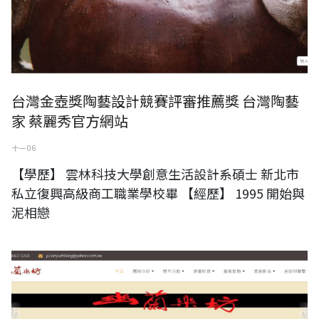
台灣金壺獎陶藝設計競賽評審推薦獎 台灣陶藝
家 蔡麗秀官方網站
十一 06
【學歷】 雲林科技大學創意生活設計系碩士 新北市
私立復興高級商工職業學校畢 【經歷】 1995 開始與
泥相戀
幽蘭樂坊 台灣民間專研崑曲演奏團體官方網站